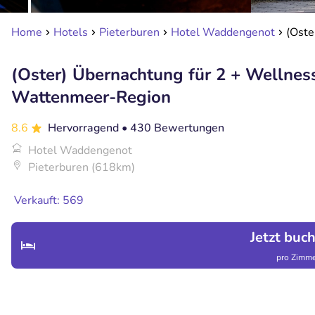
Home
Hotels
Pieterburen
Hotel Waddengenot
(Oste
(Oster) Übernachtung für 2 + Wellness
Wattenmeer-Region
8.6
Hervorragend
• 430 Bewertungen
Hotel Waddengenot
Pieterburen (618km)
Verkauft: 569
Jetzt buc
pro Zimme