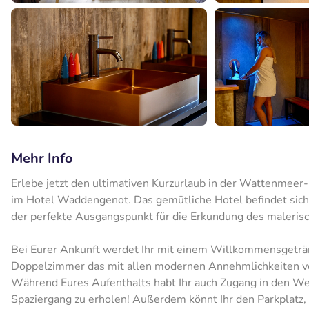
Mehr Info
Erlebe jetzt den ultimativen Kurzurlaub in der Wattenmeer
im Hotel Waddengenot. Das gemütliche Hotel befindet sich
der perfekte Ausgangspunkt für die Erkundung des malerisc
Bei Eurer Ankunft werdet Ihr mit einem Willkommensgeträn
Doppelzimmer das mit allen modernen Annehmlichkeiten ver
Während Eures Aufenthalts habt Ihr auch Zugang in den Wel
Spaziergang zu erholen! Außerdem könnt Ihr den Parkplatz, 