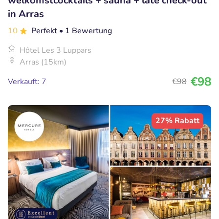
welkomstcocktails + sauna + late check-out
in Arras
10
Perfekt
• 1 Bewertung
Hôtel Les 3 Luppars
Arras (15km)
€98
Verkauft: 7
€98
27% Rabatt