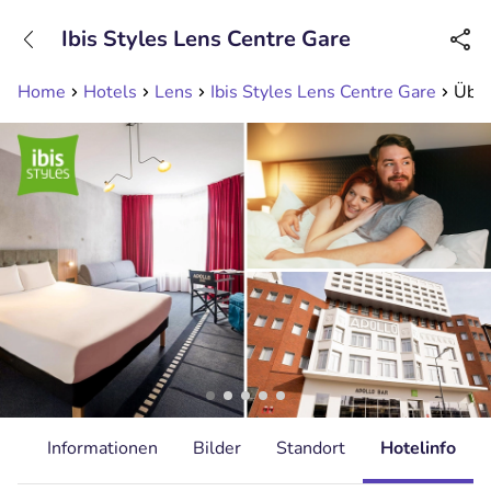
+31208089263
Ibis Styles Lens Centre Gare
Erreichbar bis 23:00 Uhr (max 0,09€/Min)
Home
Hotels
Lens
Ibis Styles Lens Centre Gare
Über
it
Informationen
Bilder
Standort
Hotelinfo