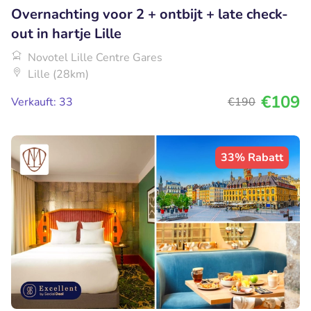
Overnachting voor 2 + ontbijt + late check-
out in hartje Lille
Novotel Lille Centre Gares
Lille (28km)
€109
Verkauft: 33
€190
33% Rabatt