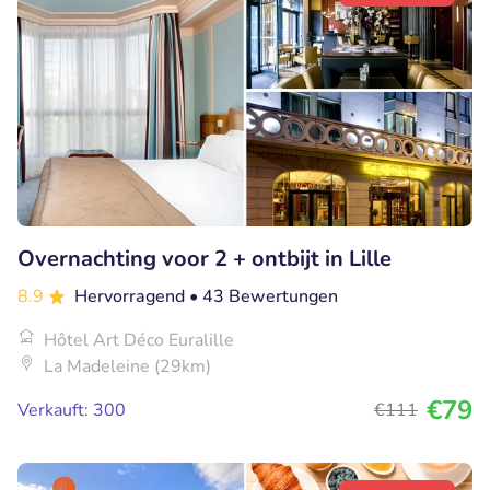
Overnachting voor 2 + ontbijt in Lille
8.9
Hervorragend
• 43 Bewertungen
Hôtel Art Déco Euralille
La Madeleine (29km)
€79
Verkauft: 300
€111