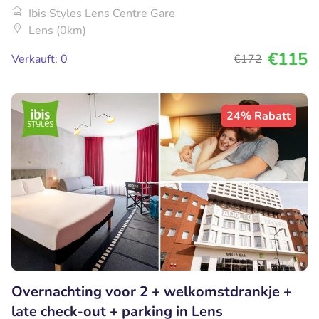
Ibis Styles Lens Centre Gare
Lens (0km)
€115
Verkauft: 0
€172
24% Rabatt
Overnachting voor 2 + welkomstdrankje +
late check-out + parking in Lens