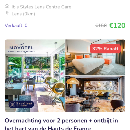
Ibis Styles Lens Centre Gare
Lens (0km)
€120
Verkauft: 0
€158
32% Rabatt
Overnachting voor 2 personen + ontbijt in
het hart van de Hauts de France