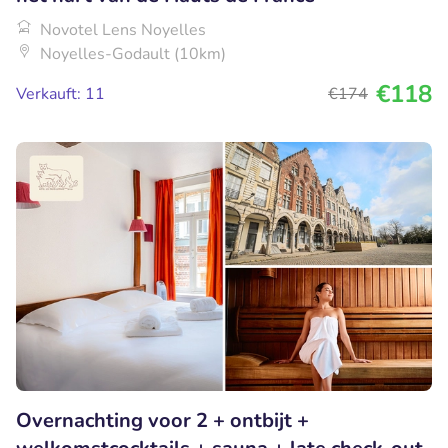
Novotel Lens Noyelles
Noyelles-Godault (10km)
€118
Verkauft: 11
€174
Overnachting voor 2 + ontbijt +