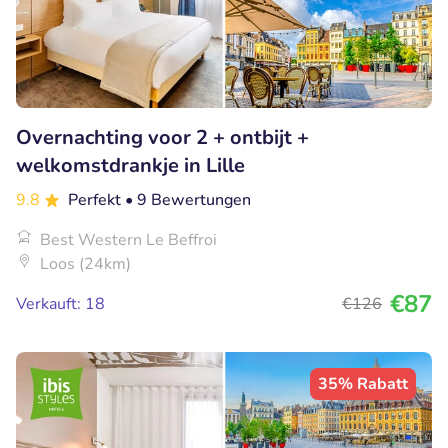
Overnachting voor 2 + ontbijt +
welkomstdrankje in Lille
9.8
Perfekt
• 9 Bewertungen
Best Western Le Beffroi
Loos (24km)
€87
Verkauft: 18
€126
35% Rabatt