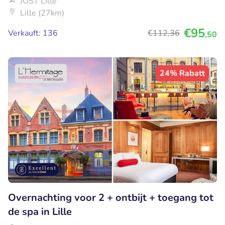
JOST Lille
Lille (27km)
€95
Verkauft: 136
€112
,36
,50
24% Rabatt
Overnachting voor 2 + ontbijt + toegang tot
de spa in Lille