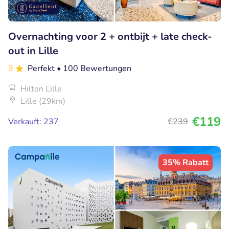
Overnachting voor 2 + ontbijt + late check-
out in Lille
9
Perfekt
• 100 Bewertungen
Hilton Lille
Lille (29km)
€119
Verkauft: 237
€239
35% Rabatt