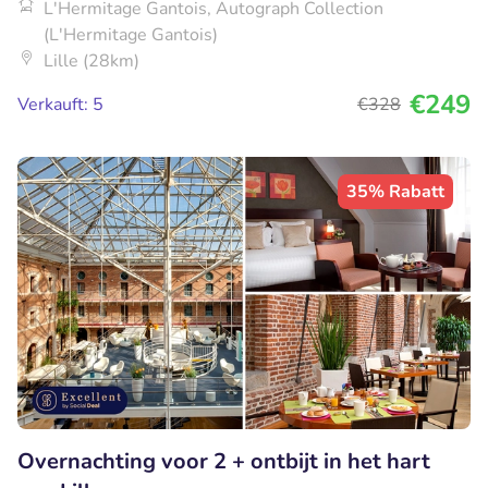
L'Hermitage Gantois, Autograph Collection
(L'Hermitage Gantois)
Lille (28km)
€249
Verkauft: 5
€328
35% Rabatt
Overnachting voor 2 + ontbijt in het hart