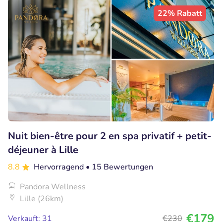
22% Rabatt
Nuit bien-être pour 2 en spa privatif + petit-
déjeuner à Lille
8.8
Hervorragend
• 15 Bewertungen
Pandora Wellness
Lille (26km)
€179
Verkauft: 31
€230