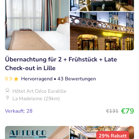
Übernachtung für 2 + Frühstück + Late
Check-out in Lille
8.9
Hervorragend
• 43 Bewertungen
Hôtel Art Déco Euralille
La Madeleine (29km)
€79
Verkauft: 28
€131
29% Rabatt