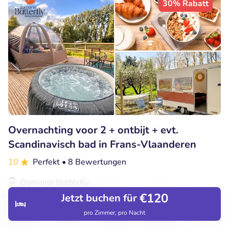
30% Rabatt
Overnachting voor 2 + ontbijt + evt.
Scandinavisch bad in Frans-Vlaanderen
10
Perfekt
• 8 Bewertungen
Domaine Butterfly
Steenwerck (31km)
€120
Jetzt buchen für
€79
pro Zimmer, pro Nacht
Verkauft: 37
€113
Entdecken
Hotels
Restaurants
Buchungen
Menü