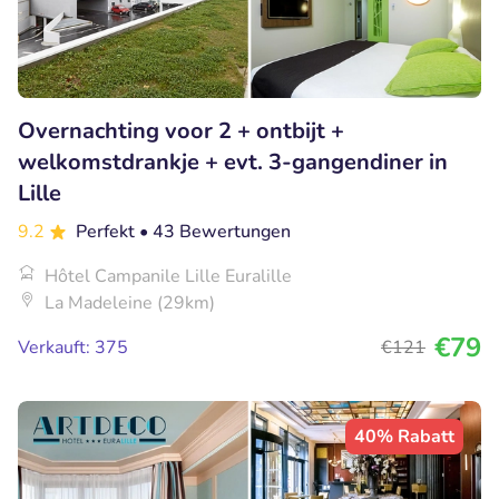
Overnachting voor 2 + ontbijt +
welkomstdrankje + evt. 3-gangendiner in
Lille
9.2
Perfekt
• 43 Bewertungen
Hôtel Campanile Lille Euralille
La Madeleine (29km)
€79
Verkauft: 375
€121
40% Rabatt