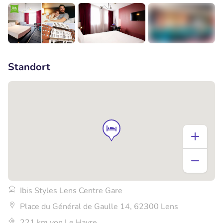
+2
Standort
Ibis Styles Lens Centre Gare
Place du Général de Gaulle 14, 62300 Lens
221 km von Le Havre