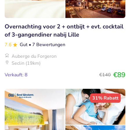
Overnachting voor 2 + ontbijt + evt. cocktail
of 3-gangendiner nabij Lille
7.6
Gut
• 7 Bewertungen
Auberge du Forgeron
Seclin (19km)
€89
Verkauft: 8
€140
31% Rabatt