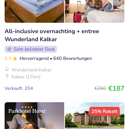
All-inclusive overnachting + entree
Wunderland Kalkar
Sehr beliebter Deal
8.9
Hervorragend
• 640 Bewertungen
Wunderland Kalkar
Kalkar (17km)
€187
Verkauft: 204
€250
25% Rabatt