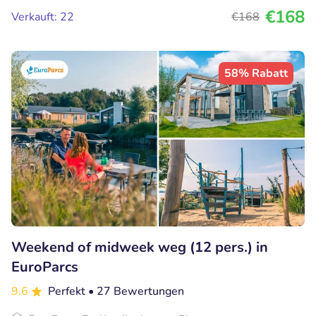
€168
Verkauft: 22
€168
58% Rabatt
Weekend of midweek weg (12 pers.) in
EuroParcs
9.6
Perfekt
• 27 Bewertungen