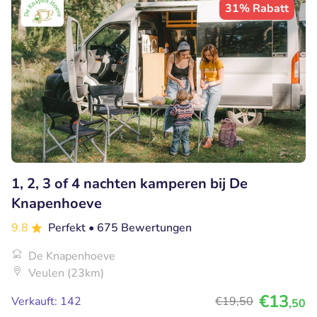
31% Rabatt
1, 2, 3 of 4 nachten kamperen bij De
Knapenhoeve
9.8
Perfekt
• 675 Bewertungen
De Knapenhoeve
Veulen (23km)
€13
Verkauft: 142
€19
,50
,50