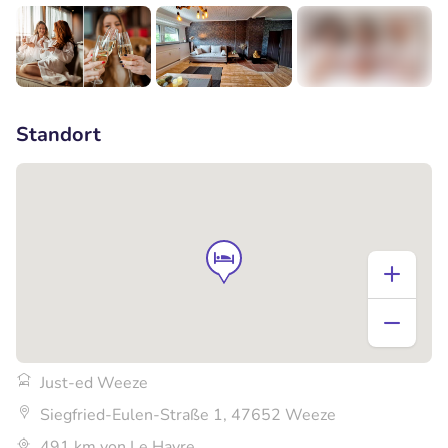
+6
Standort
Just-ed Weeze
Siegfried-Eulen-Straße 1, 47652 Weeze
491 km von Le Havre