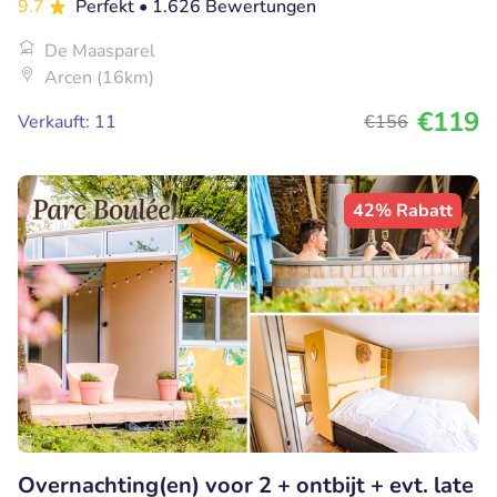
9.7
Perfekt
• 1.626 Bewertungen
De Maasparel
Arcen (16km)
€119
Verkauft: 11
€156
42% Rabatt
Overnachting(en) voor 2 + ontbijt + evt. late