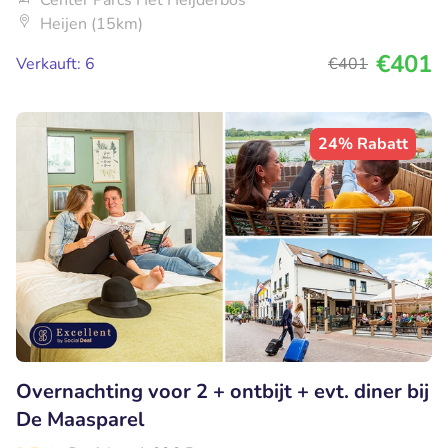
Center Parcs Het Heijderbos
Heijen (15km)
€401
Verkauft: 6
€401
24% Rabatt
Overnachting voor 2 + ontbijt + evt. diner bij
De Maasparel