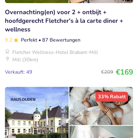
Overnachting(en) voor 2 + ontbijt +
hoofdgerecht Fletcher's à la carte diner +
wellness
9.2
Perfekt
• 87 Bewertungen
Fletcher Wellness-Hotel Brabant-Mill
Mill (30km)
€169
Verkauft: 49
€209
33% Rabatt