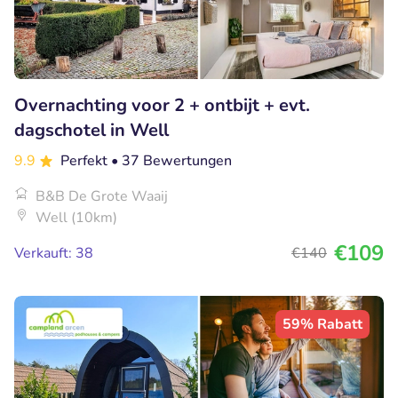
Overnachting voor 2 + ontbijt + evt.
dagschotel in Well
9.9
Perfekt
• 37 Bewertungen
B&B De Grote Waaij
Well (10km)
€109
Verkauft: 38
€140
59% Rabatt