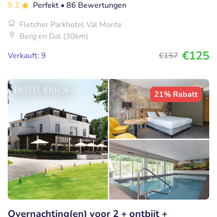
9.2
Perfekt
• 86 Bewertungen
Fletcher Parkhotel Val Monte
Berg en Dal (30km)
€125
Verkauft: 9
€157
21% Rabatt
Overnachting(en) voor 2 + ontbijt +