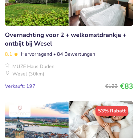
Overnachting voor 2 + welkomstdrankje +
ontbijt bij Wesel
8.1
Hervorragend
• 84 Bewertungen
MUZE Haus Duden
Wesel (30km)
€83
Verkauft: 197
€123
53% Rabatt