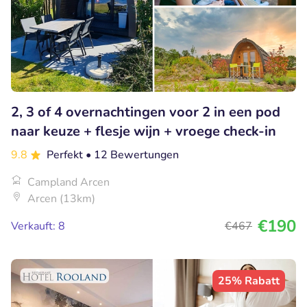
2, 3 of 4 overnachtingen voor 2 in een pod
naar keuze + flesje wijn + vroege check-in
9.8
Perfekt
• 12 Bewertungen
Campland Arcen
Arcen (13km)
€190
Verkauft: 8
€467
25% Rabatt