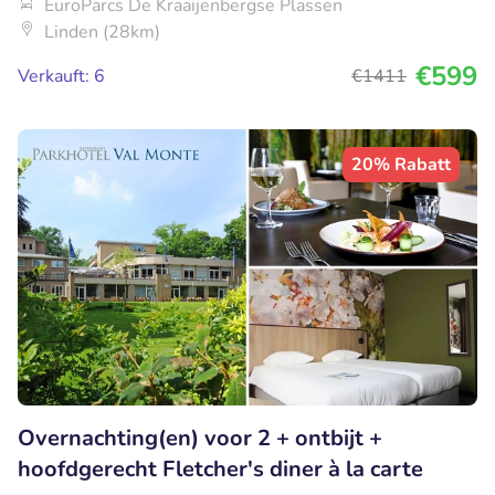
EuroParcs De Kraaijenbergse Plassen
Linden (28km)
€599
Verkauft: 6
€1411
20% Rabatt
Overnachting(en) voor 2 + ontbijt +
hoofdgerecht Fletcher's diner à la carte