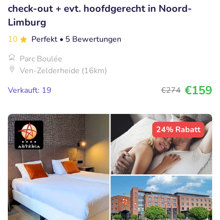
check-out + evt. hoofdgerecht in Noord-
Limburg
10
Perfekt
• 5 Bewertungen
Parc Boulée
Ven-Zelderheide (16km)
€159
Verkauft: 19
€274
24% Rabatt