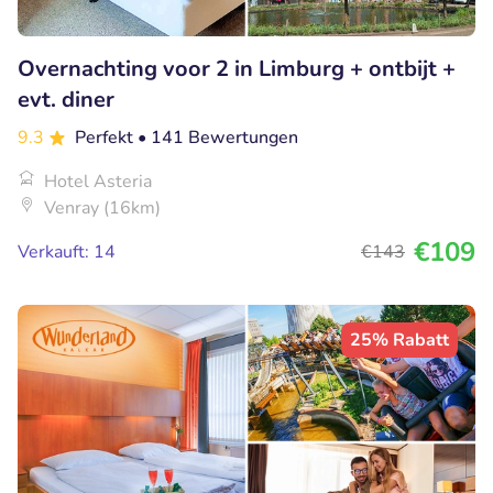
Overnachting voor 2 in Limburg + ontbijt +
evt. diner
9.3
Perfekt
• 141 Bewertungen
Hotel Asteria
Venray (16km)
€109
Verkauft: 14
€143
25% Rabatt