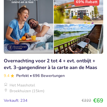
69% Rabatt
Overnachting voor 2 tot 4 + evt. ontbijt +
evt. 3-gangendiner à la carte aan de Maas
9.4
Perfekt
• 696 Bewertungen
Het Maashotel
Broekhuizen (15km)
€69
Verkauft: 234
€222