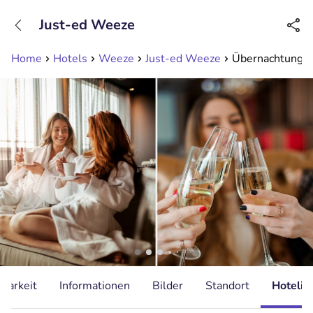
+31208089263
Just-ed Weeze
Erreichbar bis 23:00 Uhr (max 0,09€/Min)
Home
Hotels
Weeze
Just-ed Weeze
Übernachtung fü
gbarkeit
Informationen
Bilder
Standort
Hotelin