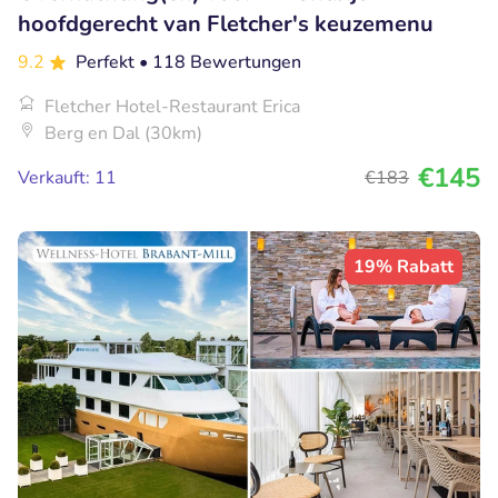
hoofdgerecht van Fletcher's keuzemenu
9.2
Perfekt
• 118 Bewertungen
Fletcher Hotel-Restaurant Erica
Berg en Dal (30km)
€145
Verkauft: 11
€183
19% Rabatt