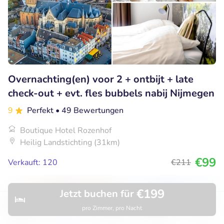
Overnachting(en) voor 2 + ontbijt + late
check-out + evt. fles bubbels nabij Nijmegen
9
Perfekt
• 49 Bewertungen
Boutique Hotel Rozenhof
Heilig Landstichting (31km)
€99
Verkauft: 120
€211
€199
Jetzt buchen für
57% Rabatt
pro Zimmer, pro Nacht
Entdecken
Hotels
Restaurants
Buchungen
Menü