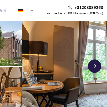
+31208089263
enü
Erreichbar bis 23:00 Uhr (max 0,09€/Min)