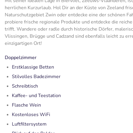
Mit seiner idealen Lage in Biervliet, Zeeuws-Vlaanderen, is
herrlichen Kurzurlaub. Hol Dir an der Küste von Zeeland fri
Naturschutzgebiet Zwin oder entdecke eine der schönen F
probiere frische regionale Produkte und entdecke die reich
trifft. Wandere oder radle durch historische Dörfer, maleri
Vlissingen, Brügge und Cadzand sind ebenfalls leicht zu err
einzigartigen Ort!
Doppelzimmer
Erstklassige Betten
Stilvolles Badezimmer
Schreibtisch
Kaffee- und Teestation
Flasche Wein
Kostenloses WiFi
Luftfiltersystem