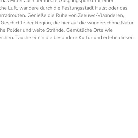
t das Hotel auch der ideale Ausgangspunkt für einen
sche Luft, wandere durch die Festungsstadt Hulst oder das
ahrradrouten. Genieße die Ruhe von Zeeuws-Vlaanderen,
e Geschichte der Region, die hier auf die wunderschöne Natur
sche Polder und weite Strände. Gemütliche Orte wie
eichen. Tauche ein in die besondere Kultur und erlebe diesen