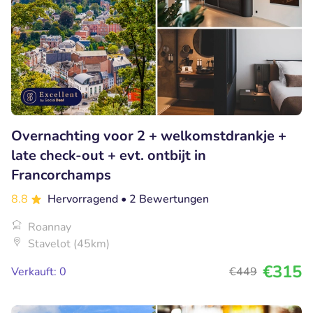
Overnachting voor 2 + welkomstdrankje +
late check-out + evt. ontbijt in
Francorchamps
8.8
Hervorragend
• 2 Bewertungen
Roannay
Stavelot (45km)
€315
Verkauft: 0
€449