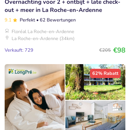
Overnachting voor 2 + ontbijt + late check-
out + meer in La Roche-en-Ardenne
9.1
Perfekt
• 62 Bewertungen
Floréal La Roche-en-Ardenne
La Roche-en-Ardenne (34km)
€98
Verkauft: 729
€205
62% Rabatt