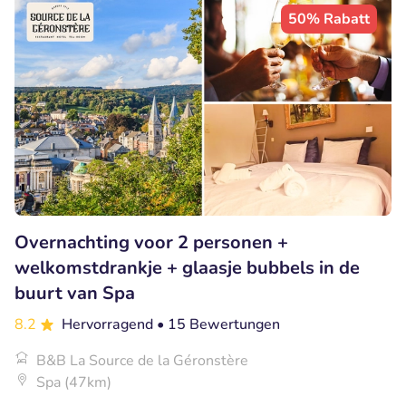
50% Rabatt
Overnachting voor 2 personen +
welkomstdrankje + glaasje bubbels in de
buurt van Spa
8.2
Hervorragend
• 15 Bewertungen
B&B La Source de la Géronstère
Spa (47km)