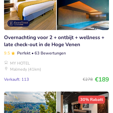
Overnachting voor 2 + ontbijt + wellness +
late check-out in de Hoge Venen
9.5
Perfekt
• 63 Bewertungen
MY HOTEL
Malmedy (41km)
€189
Verkauft: 113
€278
30% Rabatt