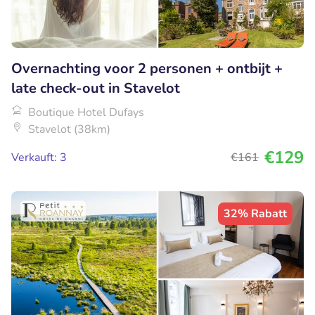
Overnachting voor 2 personen + ontbijt +
late check-out in Stavelot
Boutique Hotel Dufays
Stavelot (38km)
€129
Verkauft: 3
€161
32% Rabatt