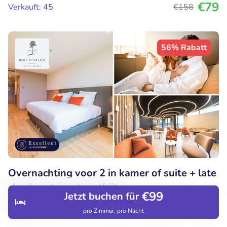
€79
Verkauft: 45
€158
56% Rabatt
Overnachting voor 2 in kamer of suite + late
check-out + evt. ontbijt
€99
Jetzt buchen für
9.4
Perfekt
• 8 Bewertungen
pro Zimmer, pro Nacht
Entdecken
Hotels
Restaurants
Buchungen
Menü
Domaine du Bois d'Arlon