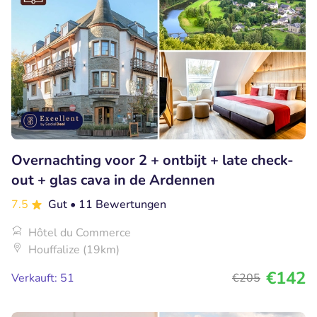
Overnachting voor 2 + ontbijt + late check-
out + glas cava in de Ardennen
7.5
Gut
• 11 Bewertungen
Hôtel du Commerce
Houffalize (19km)
€142
Verkauft: 51
€205