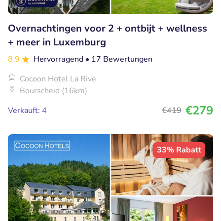
Overnachtingen voor 2 + ontbijt + wellness
+ meer in Luxemburg
8.9
Hervorragend
• 17 Bewertungen
Cocoon Hotel La Rive
Bourscheid (16km)
€279
Verkauft: 4
€419
33% Rabatt