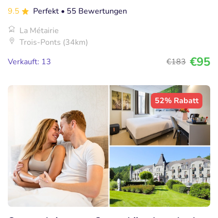
9.5
Perfekt
• 55 Bewertungen
La Métairie
Trois-Ponts (34km)
€95
Verkauft: 13
€183
52% Rabatt