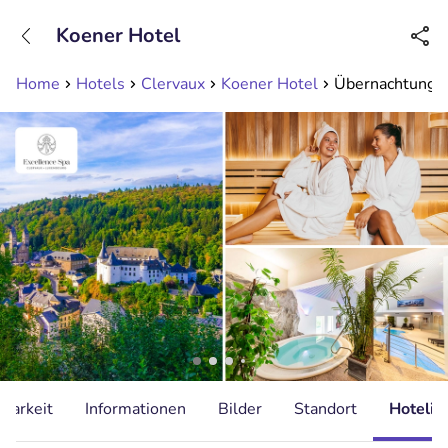
+31208089263
Koener Hotel
Erreichbar bis 23:00 Uhr (max 0,09€/Min)
Home
Hotels
Clervaux
Koener Hotel
Übernachtung f
gbarkeit
Informationen
Bilder
Standort
Hotelin