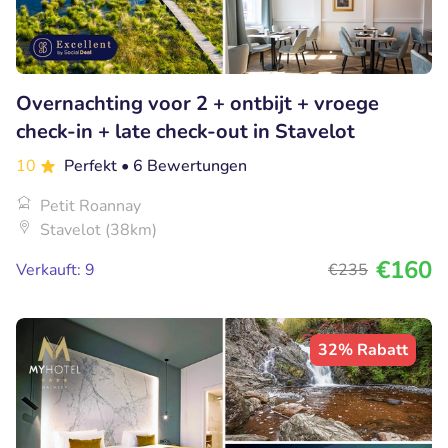
Overnachting voor 2 + ontbijt + vroege
check-in + late check-out in Stavelot
10
Perfekt
• 6 Bewertungen
Petit Roannay
Stavelot (38km)
€160
Verkauft: 9
€235
32% Rabatt