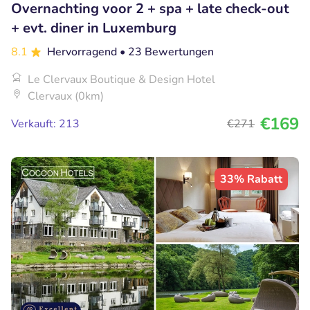
Overnachting voor 2 + spa + late check-out
+ evt. diner in Luxemburg
8.1
Hervorragend
• 23 Bewertungen
Le Clervaux Boutique & Design Hotel
Clervaux (0km)
€169
Verkauft: 213
€271
33% Rabatt