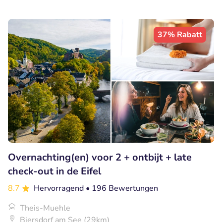
37% Rabatt
Overnachting(en) voor 2 + ontbijt + late
check-out in de Eifel
8.7
Hervorragend
• 196 Bewertungen
Theis-Muehle
Biersdorf am See (29km)