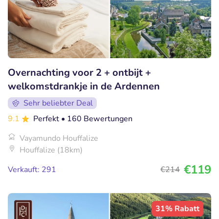
Overnachting voor 2 + ontbijt +
welkomstdrankje in de Ardennen
Sehr beliebter Deal
9.1
Perfekt
• 160 Bewertungen
Vayamundo Houffalize
Houffalize (18km)
€119
Verkauft: 291
€214
31% Rabatt