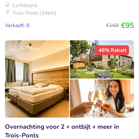
La Métairie
Trois-Ponts (34km)
€95
Verkauft: 8
€168
48% Rabatt
Overnachting voor 2 + ontbijt + meer in
Trois-Ponts