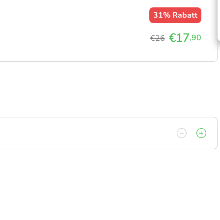
31%
Rabatt
€17
,90
€26