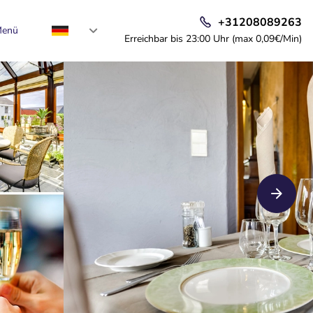
+31208089263
enü
Erreichbar bis 23:00 Uhr (max 0,09€/Min)