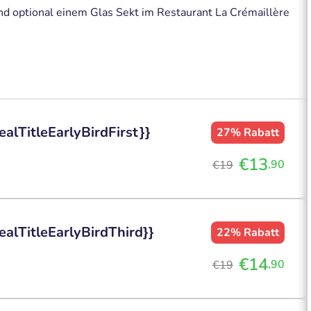
nd optional einem Glas Sekt im Restaurant La Crémaillère
alTitleEarlyBirdFirst}}
27%
Rabatt
€13
,90
€19
ealTitleEarlyBirdThird}}
22%
Rabatt
€14
,90
€19