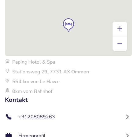
Paping Hotel & Spa
Stationsweg 29, 7731 AX Ommen
554 km von Le Havre
0km vom Bahnhof
Kontakt
+31208089263
Firmenprofil