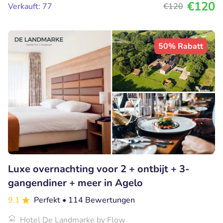
€120
Verkauft: 77
€120
50% Rabatt
Luxe overnachting voor 2 + ontbijt + 3-
gangendiner + meer in Agelo
9.1
Perfekt
• 114 Bewertungen
Hotel De Landmarke by Flow