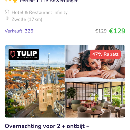
9.5
Perfekt
• 116 Bewertungen
Hotel & Restaurant Infinity
Zwolle (17km)
€129
Verkauft: 326
€129
47% Rabatt
Overnachting voor 2 + ontbijt +