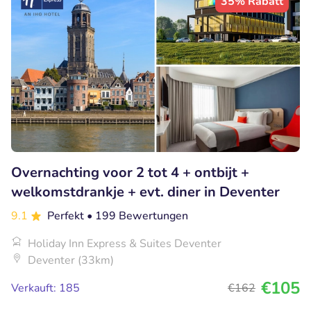
35% Rabatt
Overnachting voor 2 tot 4 + ontbijt +
welkomstdrankje + evt. diner in Deventer
9.1
Perfekt
• 199 Bewertungen
Holiday Inn Express & Suites Deventer
Deventer (33km)
€105
Verkauft: 185
€162