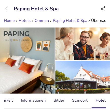
+31208089263
Paping Hotel & Spa
Erreichbar bis 23:00 Uhr (max 0,09€/Min)
Home
Hotels
Ommen
Paping Hotel & Spa
Übernacht
gbarkeit
Informationen
Bilder
Standort
Hotelin