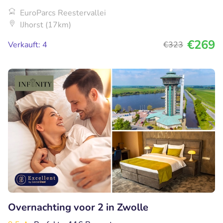
EuroParcs Reestervallei
IJhorst (17km)
€269
Verkauft: 4
€323
Overnachting voor 2 in Zwolle