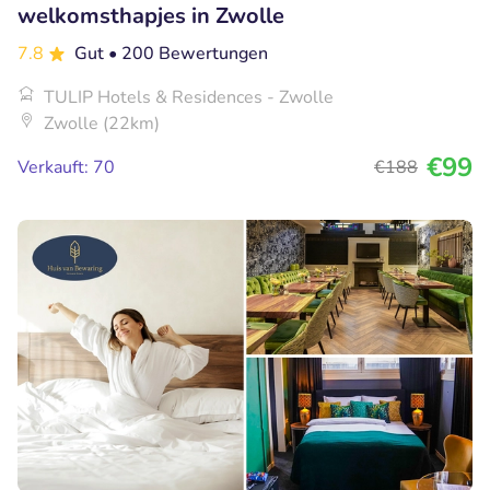
welkomsthapjes in Zwolle
7.8
Gut
• 200 Bewertungen
TULIP Hotels & Residences - Zwolle
Zwolle (22km)
€99
Verkauft: 70
€188