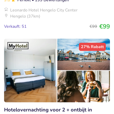
9.8
Perfekt
• 199 Bewertungen
Leonardo Hotel Hengelo City Center
Hengelo (37km)
€99
Verkauft: 51
€99
27% Rabatt
Hotelovernachting voor 2 + ontbijt in