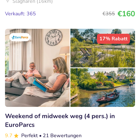
Slagharen (16km)
€160
Verkauft: 365
€355
17% Rabatt
Weekend of midweek weg (4 pers.) in
EuroParcs
9.7
Perfekt
• 21 Bewertungen