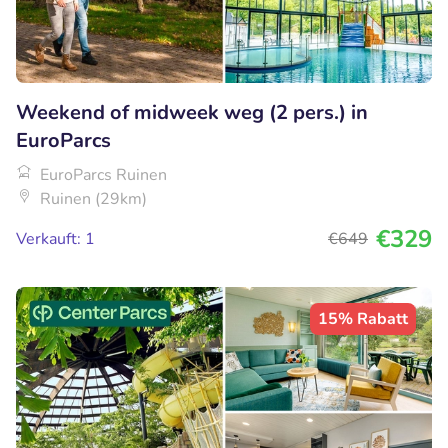
Weekend of midweek weg (2 pers.) in
EuroParcs
EuroParcs Ruinen
Ruinen (29km)
€329
Verkauft: 1
€649
15% Rabatt