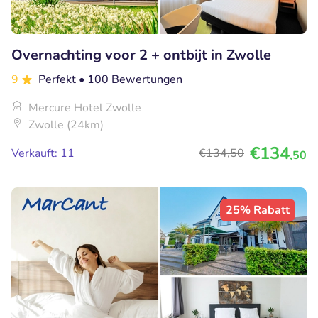
Overnachting voor 2 + ontbijt in Zwolle
9
Perfekt
• 100 Bewertungen
Mercure Hotel Zwolle
Zwolle (24km)
€134
Verkauft: 11
€134
,50
,50
25% Rabatt