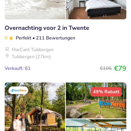
Overnachting voor 2 in Twente
9
Perfekt
• 211 Bewertungen
MarCant Tubbergen
Tubbergen (27km)
€79
Verkauft: 61
€105
49% Rabatt