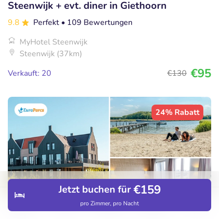
Steenwijk + evt. diner in Giethoorn
9.8
Perfekt
• 109 Bewertungen
MyHotel Steenwijk
Steenwijk (37km)
€95
Verkauft: 20
€130
24% Rabatt
€159
Jetzt buchen für
pro Zimmer, pro Nacht
Entdecken
Hotels
Restaurants
Buchungen
Menü