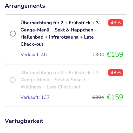
Arrangements
Übernachtung für 2 + Frühstück + 3-
48%
Gänge-Menü + Sekt & Häppchen +
Hallenbad + Infrarotsauna + Late
Check-out
€159
Verkauft: 46
€304
Übernachtung für 2 + Frühstück + 3-
48%
Gänge-Menü + Sekt & Snacks +
Wellness + Late Check-out
€159
Verkauft: 137
€304
Verfügbarkeit