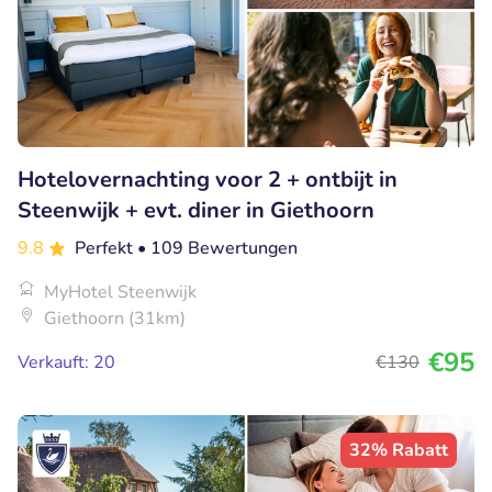
Hotelovernachting voor 2 + ontbijt in
Steenwijk + evt. diner in Giethoorn
9.8
Perfekt
• 109 Bewertungen
MyHotel Steenwijk
Giethoorn (31km)
€95
Verkauft: 20
€130
32% Rabatt