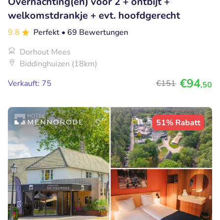
Overnachting(en) voor 2 + ontbijt +
welkomstdrankje + evt. hoofdgerecht
9.8
Perfekt
• 69 Bewertungen
Dorhout Mees
Biddinghuizen (18km)
€94
Verkauft: 75
€151
,50
51% Rabatt