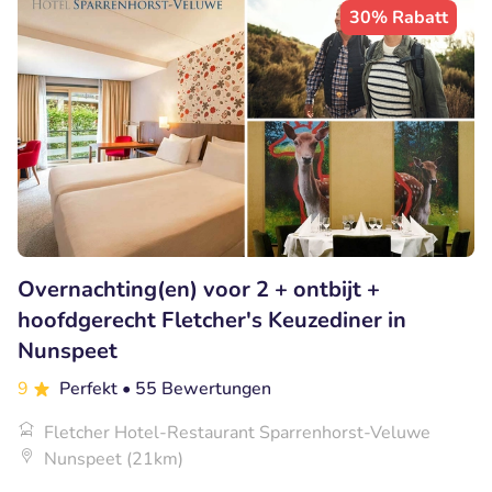
30% Rabatt
Overnachting(en) voor 2 + ontbijt +
hoofdgerecht Fletcher's Keuzediner in
Nunspeet
9
Perfekt
• 55 Bewertungen
Fletcher Hotel-Restaurant Sparrenhorst-Veluwe
Nunspeet (21km)