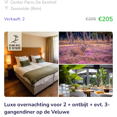
Center Parcs De Eemhof
Zeewolde (9km)
€205
Verkauft: 2
€205
Luxe overnachting voor 2 + ontbijt + evt. 3-
gangendiner op de Veluwe