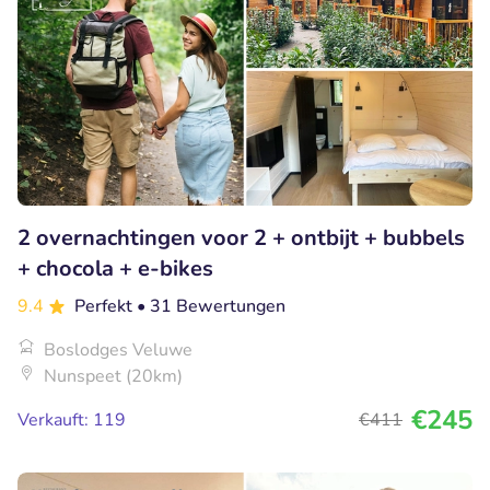
2 overnachtingen voor 2 + ontbijt + bubbels
+ chocola + e-bikes
9.4
Perfekt
• 31 Bewertungen
Boslodges Veluwe
Nunspeet (20km)
€245
Verkauft: 119
€411