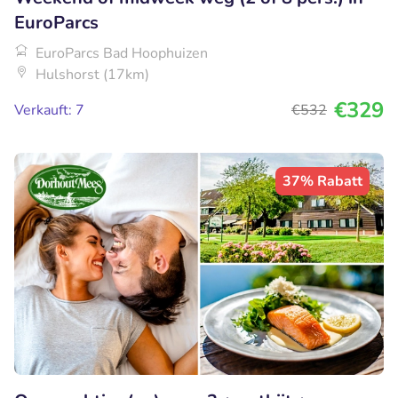
EuroParcs
EuroParcs Bad Hoophuizen
Hulshorst (17km)
€329
Verkauft: 7
€532
37% Rabatt