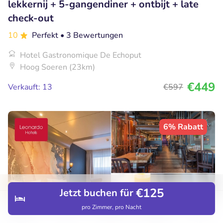
lekkernij + 5-gangendiner + ontbijt + late
check-out
10
Perfekt
• 3 Bewertungen
Hotel Gastronomique De Echoput
Hoog Soeren (23km)
€449
Verkauft: 13
€597
6% Rabatt
€125
Jetzt buchen für
pro Zimmer, pro Nacht
Entdecken
Hotels
Restaurants
Buchungen
Menü