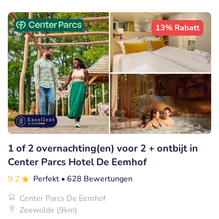
13% Rabatt
1 of 2 overnachting(en) voor 2 + ontbijt in
Center Parcs Hotel De Eemhof
9.2
Perfekt
• 628 Bewertungen
Center Parcs De Eemhof
Zeewolde (9km)