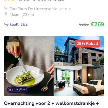
EuroParcs De Utrechtse Heuvelrug
Maarn (23km)
€269
Verkauft: 182
€323
25% Rabatt
Overnachting voor 2 + welkomstdrankje +