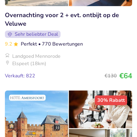
Overnachting voor 2 + evt. ontbijt op de
Veluwe
Sehr beliebter Deal
9.2
Perfekt
• 770 Bewertungen
Landgoed Mennorode
Elspeet (18km)
€64
Verkauft: 822
€130
30% Rabatt