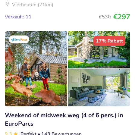
Vierhouten (21km)
€297
Verkauft: 11
€530
17% Rabatt
Weekend of midweek weg (4 of 6 pers.) in
EuroParcs
9.3
Perfekt
• 143 Bewertungen