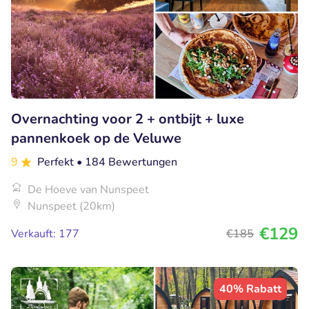
Overnachting voor 2 + ontbijt + luxe
pannenkoek op de Veluwe
9
Perfekt
• 184 Bewertungen
De Hoeve van Nunspeet
Nunspeet (20km)
€129
Verkauft: 177
€185
40% Rabatt