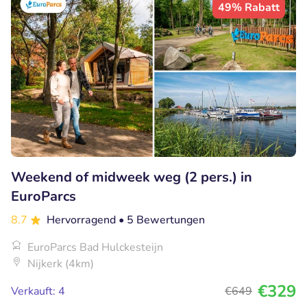
49% Rabatt
Weekend of midweek weg (2 pers.) in
EuroParcs
8.7
Hervorragend
• 5 Bewertungen
EuroParcs Bad Hulckesteijn
Nijkerk (4km)
€329
Verkauft: 4
€649