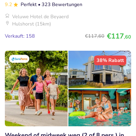
9.2
Perfekt
• 323 Bewertungen
Veluwe Hotel de Beyaerd
Hulshorst (15km)
€117
Verkauft: 158
€117
,60
,60
38% Rabatt
Weekend of midweek weg (2 of 8 pers.) in