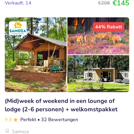
€145
Verkauft: 14
€206
44% Rabatt
(Mid)week of weekend in een lounge of
lodge (2-6 personen) + welkomstpakket
9.8
Perfekt
• 32 Bewertungen
Samoza