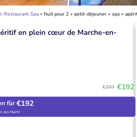
el-Restaurant-Spa
Nuit pour 2 + petit-déjeuner + spa + apé
péritif en plein cœur de Marche-en-
€192
€297
€192
en für
r, pro Nacht