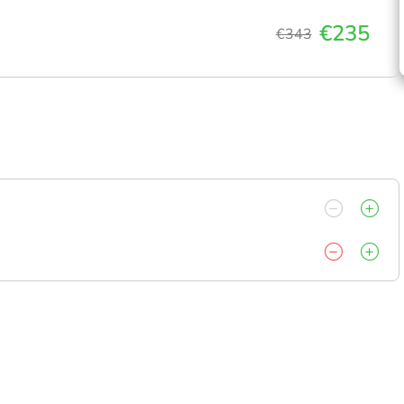
€235
€343