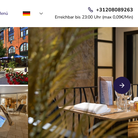
+31208089263
enü
Erreichbar bis 23:00 Uhr (max 0,09€/Min)