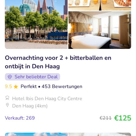
Overnachting voor 2 + bitterballen en
ontbijt in Den Haag
Sehr beliebter Deal
9.5
Perfekt
• 453 Bewertungen
Hotel Ibis Den Haag City Centre
Den Haag (4km)
€125
Verkauft: 269
€211