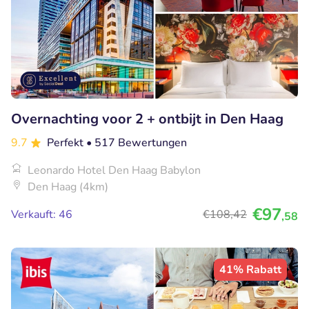
Overnachting voor 2 + ontbijt in Den Haag
9.7
Perfekt
• 517 Bewertungen
Leonardo Hotel Den Haag Babylon
Den Haag (4km)
€97
Verkauft: 46
€108
,42
,58
41% Rabatt