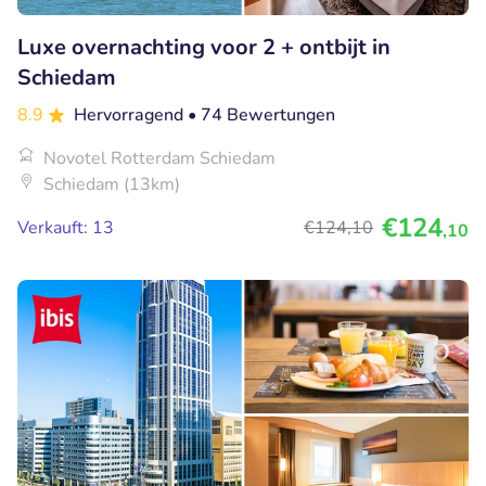
Luxe overnachting voor 2 + ontbijt in
Schiedam
8.9
Hervorragend
• 74 Bewertungen
Novotel Rotterdam Schiedam
Schiedam (13km)
€124
Verkauft: 13
€124
,10
,10