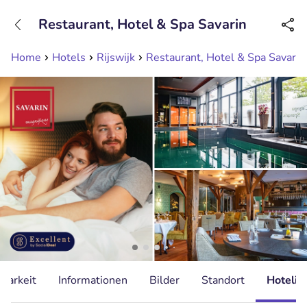
+31208089263
Restaurant, Hotel & Spa Savarin
Erreichbar bis 23:00 Uhr (max 0,09€/Min)
Home
Hotels
Rijswijk
Restaurant, Hotel & Spa Savarin
gbarkeit
Informationen
Bilder
Standort
Hotelin