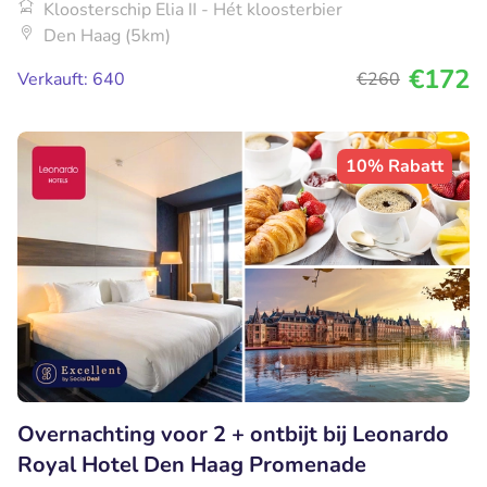
Kloosterschip Elia II - Hét kloosterbier
Den Haag (5km)
€172
Verkauft: 640
€260
10% Rabatt
Overnachting voor 2 + ontbijt bij Leonardo
Royal Hotel Den Haag Promenade