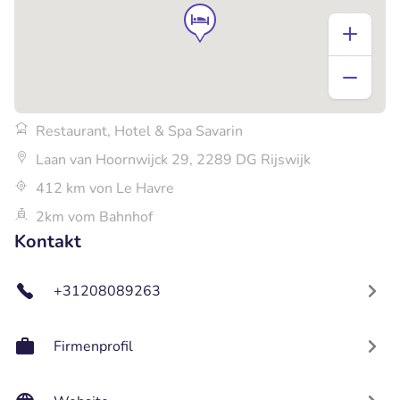
Restaurant, Hotel & Spa Savarin
Laan van Hoornwijck 29, 2289 DG Rijswijk
412 km von Le Havre
2km vom Bahnhof
Kontakt
+31208089263
Firmenprofil