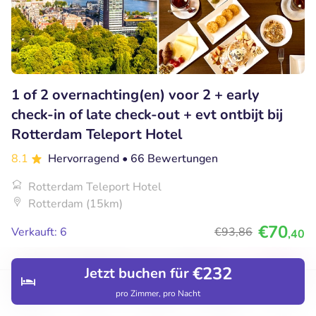
1 of 2 overnachting(en) voor 2 + early
check-in of late check-out + evt ontbijt bij
Rotterdam Teleport Hotel
8.1
Hervorragend
• 66 Bewertungen
Rotterdam Teleport Hotel
Rotterdam (15km)
€70
Verkauft: 6
€93
,86
,40
€232
Jetzt buchen für
pro Zimmer, pro Nacht
Entdecken
Hotels
Restaurants
Buchungen
Menü