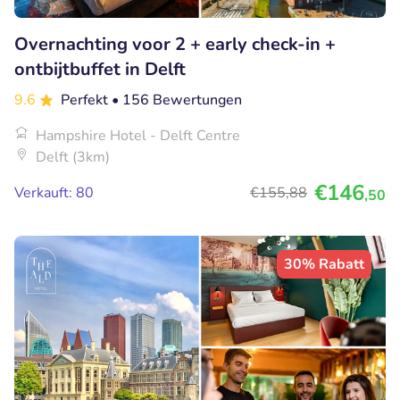
Overnachting voor 2 + early check-in +
ontbijtbuffet in Delft
9.6
Perfekt
• 156 Bewertungen
Hampshire Hotel - Delft Centre
Delft (3km)
€146
Verkauft: 80
€155
,88
,50
30% Rabatt