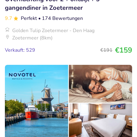
gangendiner in Zoetermeer
9.7
Perfekt
• 174 Bewertungen
Golden Tulip Zoetermeer - Den Haag
Zoetermeer (8km)
€159
Verkauft: 529
€191