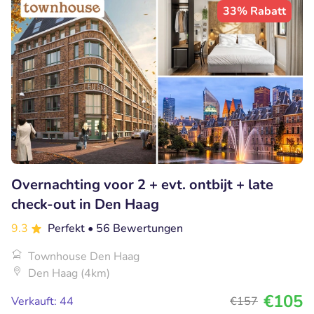
33% Rabatt
Overnachting voor 2 + evt. ontbijt + late
check-out in Den Haag
9.3
Perfekt
• 56 Bewertungen
Townhouse Den Haag
Den Haag (4km)
€105
Verkauft: 44
€157