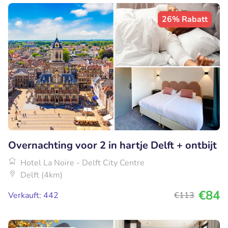
26% Rabatt
Overnachting voor 2 in hartje Delft + ontbijt
Hotel La Noire - Delft City Centre
Delft (4km)
€84
Verkauft: 442
€113