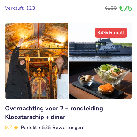
€75
Verkauft: 123
€130
34% Rabatt
Overnachting voor 2 + rondleiding
Kloosterschip + diner
9.7
Perfekt
• 525 Bewertungen