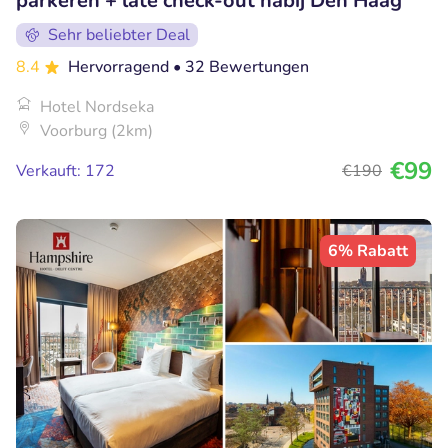
parkeren + late check-out nabij Den Haag
Sehr beliebter Deal
8.4
Hervorragend
• 32 Bewertungen
Hotel Nordseka
Voorburg (2km)
€99
Verkauft: 172
€190
6% Rabatt