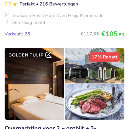
9.8
Perfekt
• 216 Bewertungen
Leonardo Royal Hotel Den Haag Promenade
Den Haag (6km)
€105
Verkauft: 26
€117
,55
,80
17% Rabatt
Overnachting voor 2 + ontbijt + 3-