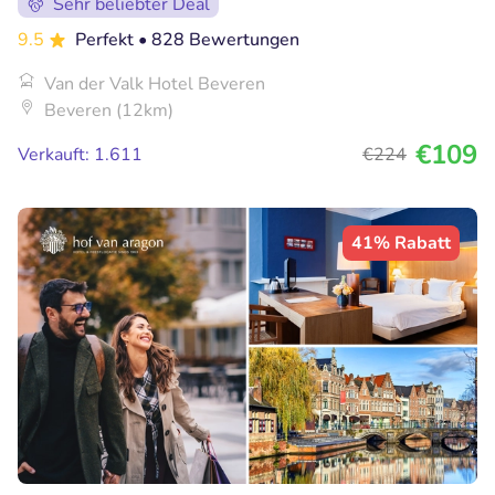
Sehr beliebter Deal
9.5
Perfekt
• 828 Bewertungen
Van der Valk Hotel Beveren
Beveren (12km)
€109
Verkauft: 1.611
€224
41% Rabatt