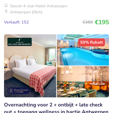
Secret 4-star Hotel Antwerpen
Antwerpen (0km)
€195
Verkauft: 152
€359
59% Rabatt
Overnachting voor 2 + ontbijt + late check
out + toegang wellness in hartje Antwerpen