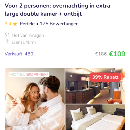
Voor 2 personen: overnachting in extra
large double kamer + ontbijt
9.4
Perfekt
• 175 Bewertungen
Hof van Aragon
Lier (14km)
€109
Verkauft: 480
€186
39% Rabatt