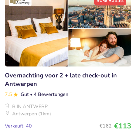
30% Rabatt
Overnachting voor 2 + late check-out in
Antwerpen
7.5
Gut
• 4 Bewertungen
B IN ANTWERP
Antwerpen (1km)
€113
Verkauft: 40
€162