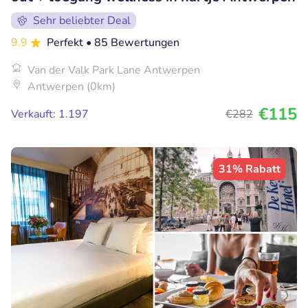
Sehr beliebter Deal
9.9
Perfekt
• 85 Bewertungen
Van der Valk Park Lane Antwerpen
Antwerpen (0km)
€115
Verkauft: 1.197
€282
31% Rabatt