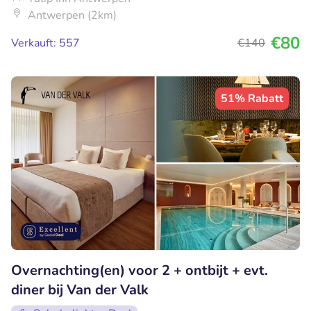
Antwerpen (2km)
€80
Verkauft: 557
€140
51% Rabatt
Overnachting(en) voor 2 + ontbijt + evt.
diner bij Van der Valk