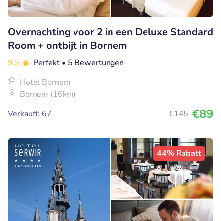
Overnachting voor 2 in een Deluxe Standard
Room + ontbijt in Bornem
9.5
Perfekt
• 5 Bewertungen
Hotel Bornem
Bornem (16km)
€89
Verkauft: 67
€145
44% Rabatt