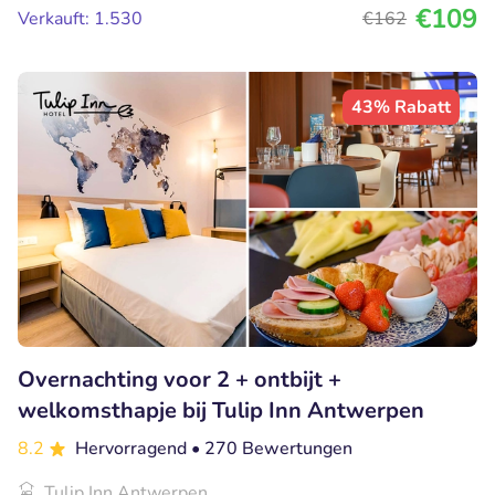
€109
Verkauft: 1.530
€162
43% Rabatt
Overnachting voor 2 + ontbijt +
welkomsthapje bij Tulip Inn Antwerpen
8.2
Hervorragend
• 270 Bewertungen
Tulip Inn Antwerpen