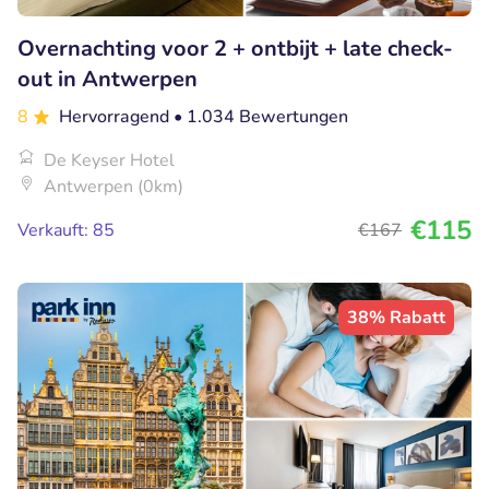
Overnachting voor 2 + ontbijt + late check-
out in Antwerpen
8
Hervorragend
• 1.034 Bewertungen
De Keyser Hotel
Antwerpen (0km)
€115
Verkauft: 85
€167
38% Rabatt