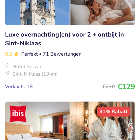
Luxe overnachting(en) voor 2 + ontbijt in
Sint-Niklaas
9.5
Perfekt
• 71 Bewertungen
Hotel Serwir
Sint-Niklaas (19km)
€129
Verkauft: 18
€230
31% Rabatt