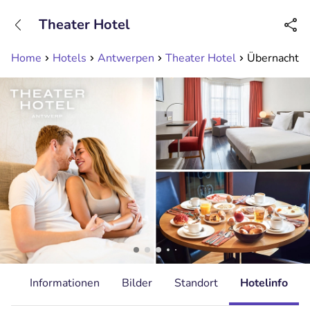
+31208089263
Theater Hotel
Erreichbar bis 23:00 Uhr (max 0,09€/Min)
Home
Hotels
Antwerpen
Theater Hotel
Übernachtun
it
Informationen
Bilder
Standort
Hotelinfo