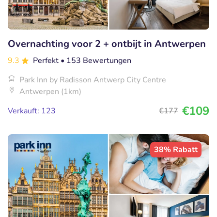
Overnachting voor 2 + ontbijt in Antwerpen
9.3
Perfekt
• 153 Bewertungen
Park Inn by Radisson Antwerp City Centre
Antwerpen (1km)
€109
Verkauft: 123
€177
38% Rabatt