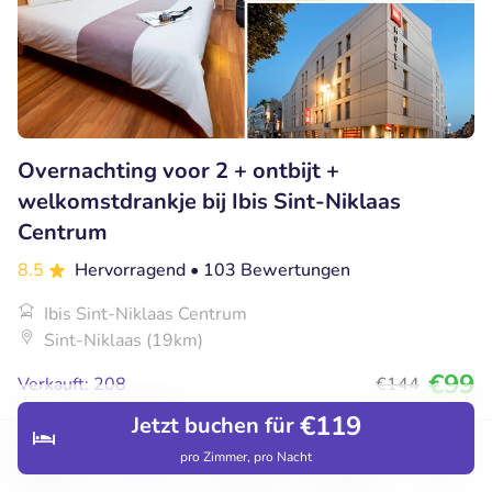
Overnachting voor 2 + ontbijt +
welkomstdrankje bij Ibis Sint-Niklaas
Centrum
8.5
Hervorragend
• 103 Bewertungen
Ibis Sint-Niklaas Centrum
Sint-Niklaas (19km)
€99
Verkauft: 208
€144
€119
Jetzt buchen für
pro Zimmer, pro Nacht
Entdecken
Hotels
Restaurants
Buchungen
Menü