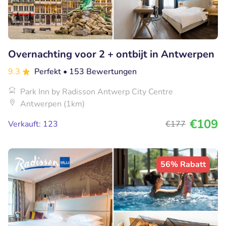
Overnachting voor 2 + ontbijt in Antwerpen
9.3
Perfekt
• 153 Bewertungen
Park Inn by Radisson Antwerp City Centre
Antwerpen (1km)
€109
Verkauft: 123
€177
56% Rabatt