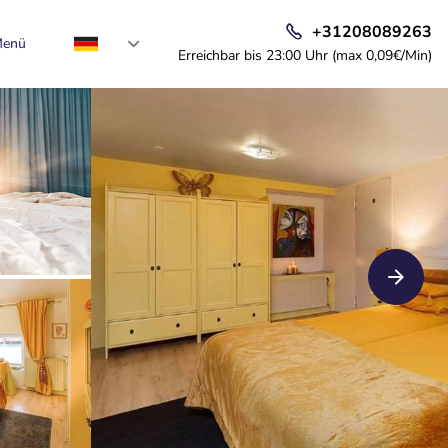
+31208089263
enü
Erreichbar bis 23:00 Uhr (max 0,09€/Min)