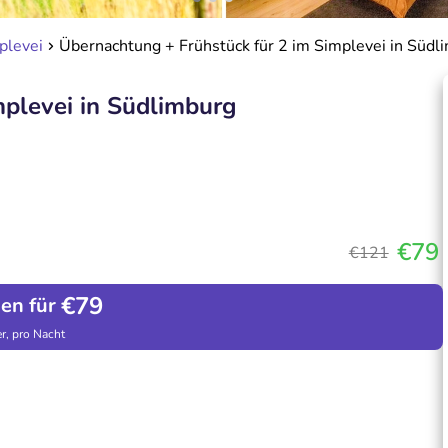
plevei
Übernachtung + Frühstück für 2 im Simplevei in Südl
mplevei in Südlimburg
€79
€121
€79
hen für
r, pro Nacht