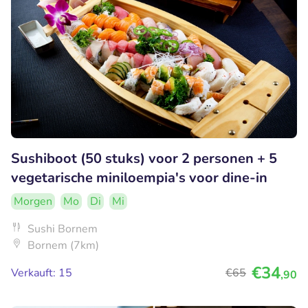
Sushiboot (50 stuks) voor 2 personen + 5
vegetarische miniloempia's voor dine-in
Morgen
Mo
Di
Mi
Sushi Bornem
Bornem (7km)
€34
Verkauft: 15
€65
,90