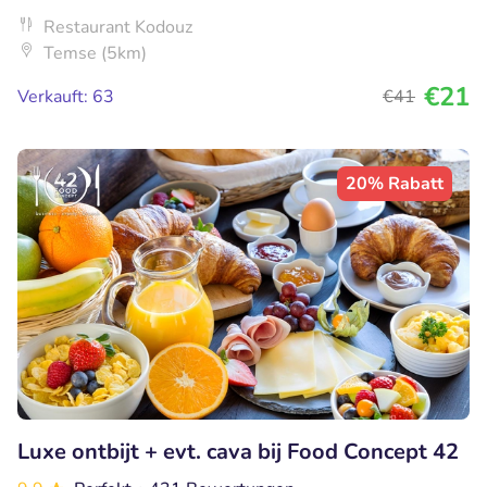
Restaurant Kodouz
Temse (5km)
€21
Verkauft: 63
€41
20% Rabatt
Luxe ontbijt + evt. cava bij Food Concept 42