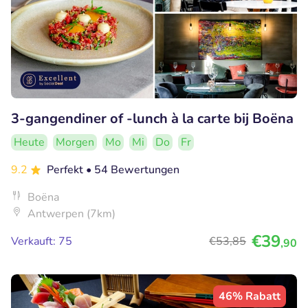
3-gangendiner of -lunch à la carte bij Boëna
Heute
Morgen
Mo
Mi
Do
Fr
9.2
Perfekt
• 54 Bewertungen
Boëna
Antwerpen (7km)
€39
Verkauft: 75
€53
,85
,90
46% Rabatt