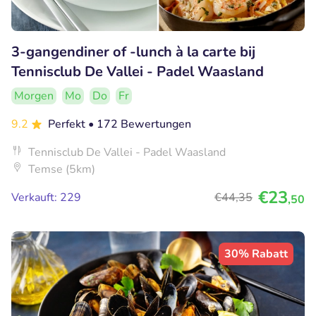
3-gangendiner of -lunch à la carte bij
Tennisclub De Vallei - Padel Waasland
Morgen
Mo
Do
Fr
9.2
Perfekt
• 172 Bewertungen
Tennisclub De Vallei - Padel Waasland
Temse (5km)
€23
Verkauft: 229
€44
,35
,50
30% Rabatt