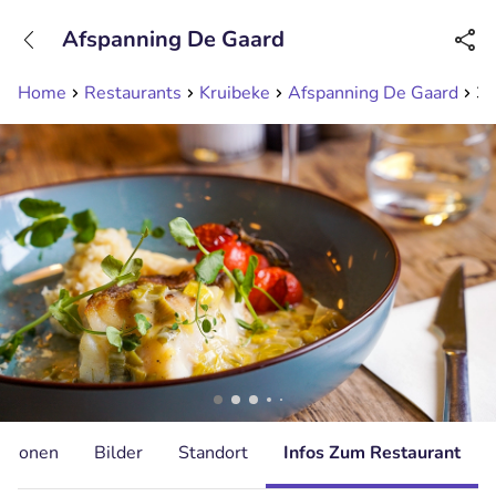
+31208089263
Afspanning De Gaard
Erreichbar bis 23:00 Uhr (max 0,09€/Min)
Home
Restaurants
Kruibeke
Afspanning De Gaard
3-
ationen
Bilder
Standort
Infos Zum Restaurant