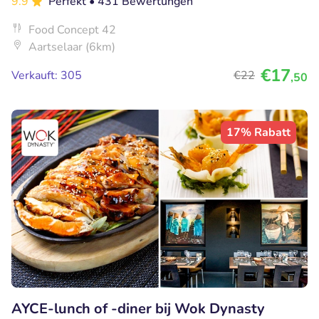
9.9
Perfekt
• 431 Bewertungen
Food Concept 42
Aartselaar (6km)
€17
Verkauft: 305
€22
,50
17% Rabatt
AYCE-lunch of -diner bij Wok Dynasty