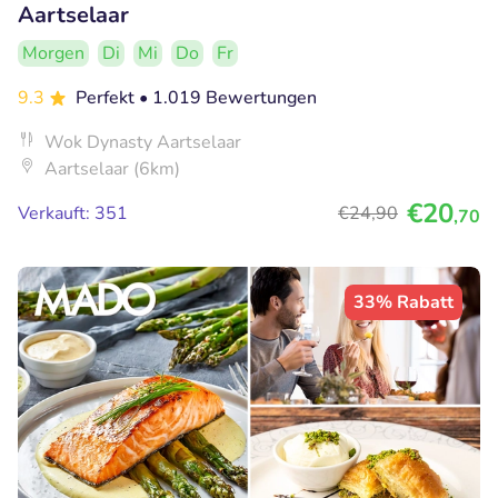
Aartselaar
Morgen
Di
Mi
Do
Fr
9.3
Perfekt
• 1.019 Bewertungen
Wok Dynasty Aartselaar
Aartselaar (6km)
€20
Verkauft: 351
€24
,90
,70
33% Rabatt