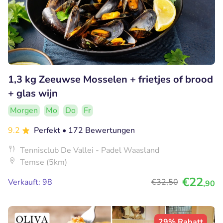
1,3 kg Zeeuwse Mosselen + frietjes of brood
+ glas wijn
Morgen
Mo
Do
Fr
9.2
Perfekt
• 172 Bewertungen
Tennisclub De Vallei - Padel Waasland
Temse (5km)
€22
Verkauft: 98
€32
,50
,90
29% Rabatt