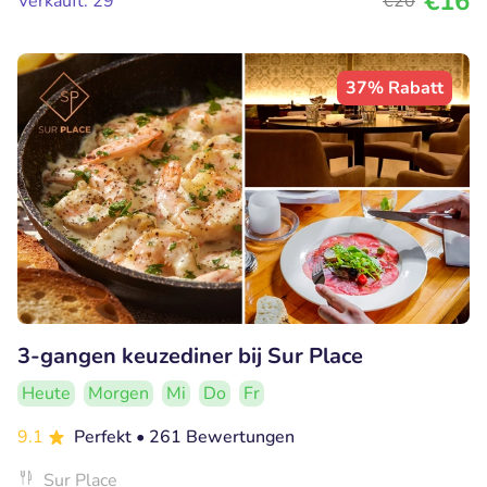
€16
Verkauft: 29
€20
37% Rabatt
3-gangen keuzediner bij Sur Place
Heute
Morgen
Mi
Do
Fr
9.1
Perfekt
• 261 Bewertungen
Sur Place