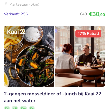
Aartselaar (6km)
€30
Verkauft: 256
€49
,90
47% Rabatt
2-gangen mosseldiner of -lunch bij Kaai 22
aan het water