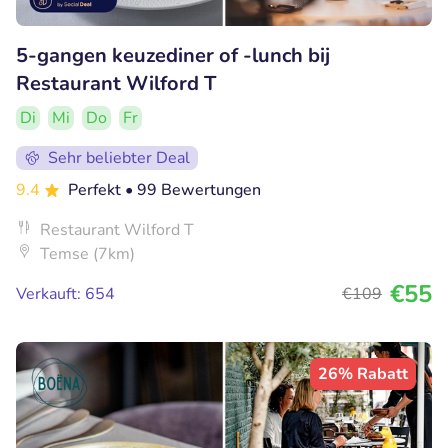
5-gangen keuzediner of -lunch bij
Restaurant Wilford T
Di
Mi
Do
Fr
Sehr beliebter Deal
9.4
Perfekt
• 99 Bewertungen
Restaurant Wilford T
Temse (7km)
€55
Verkauft: 654
€109
26% Rabatt