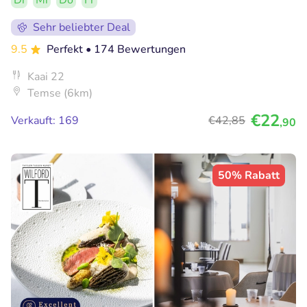
Di
Mi
Do
Fr
Sehr beliebter Deal
9.5
Perfekt
• 174 Bewertungen
Kaai 22
Temse (6km)
€22
Verkauft: 169
€42
,85
,90
50% Rabatt