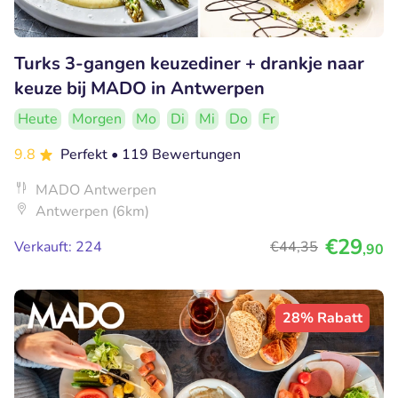
Turks 3-gangen keuzediner + drankje naar
keuze bij MADO in Antwerpen
Heute
Morgen
Mo
Di
Mi
Do
Fr
9.8
Perfekt
• 119 Bewertungen
MADO Antwerpen
Antwerpen (6km)
€29
Verkauft: 224
€44
,35
,90
28% Rabatt