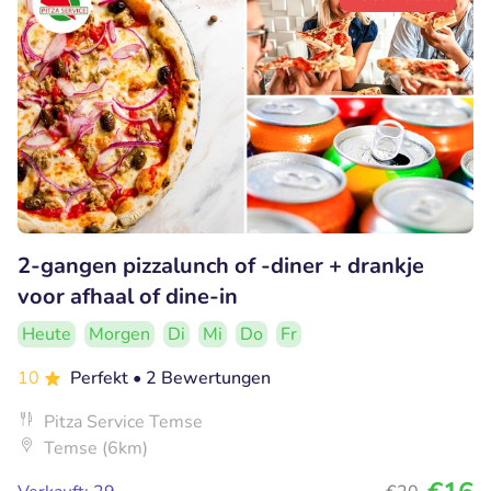
2-gangen pizzalunch of -diner + drankje
voor afhaal of dine-in
Heute
Morgen
Di
Mi
Do
Fr
10
Perfekt
• 2 Bewertungen
Pitza Service Temse
Temse (6km)