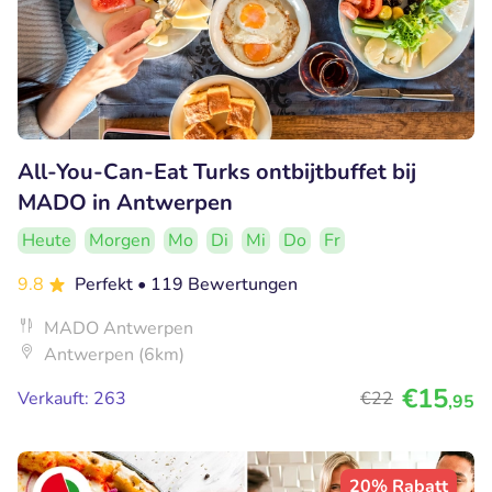
All-You-Can-Eat Turks ontbijtbuffet bij
MADO in Antwerpen
Heute
Morgen
Mo
Di
Mi
Do
Fr
9.8
Perfekt
• 119 Bewertungen
MADO Antwerpen
Antwerpen (6km)
€15
Verkauft: 263
€22
,95
20% Rabatt