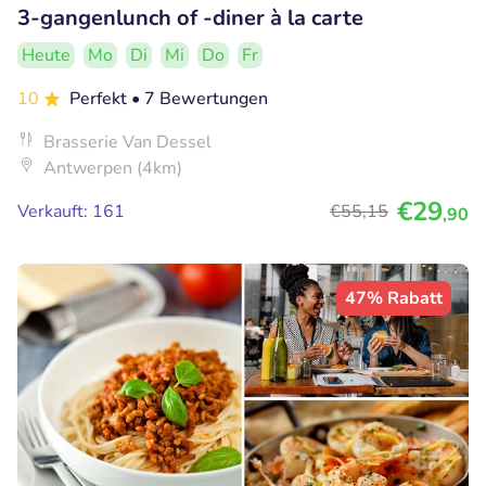
3-gangenlunch of -diner à la carte
Heute
Mo
Di
Mi
Do
Fr
10
Perfekt
• 7 Bewertungen
Brasserie Van Dessel
Antwerpen (4km)
€29
Verkauft: 161
€55
,15
,90
47% Rabatt