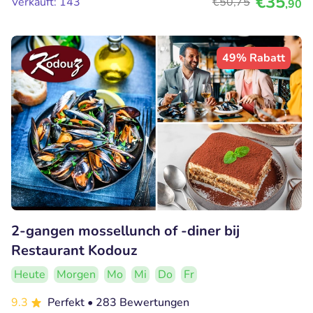
€35
Verkauft: 143
€50
,75
,90
49% Rabatt
2-gangen mossellunch of -diner bij
Restaurant Kodouz
Heute
Morgen
Mo
Mi
Do
Fr
9.3
Perfekt
• 283 Bewertungen