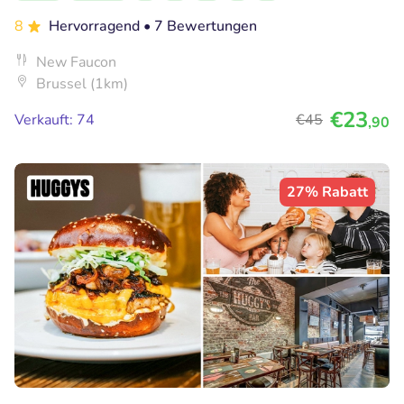
8
Hervorragend
• 7 Bewertungen
New Faucon
Brussel (1km)
€23
Verkauft: 74
€45
,90
27% Rabatt