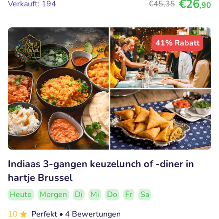
€26
Verkauft: 194
€45
,35
,90
41% Rabatt
Indiaas 3-gangen keuzelunch of -diner in
hartje Brussel
Heute
Morgen
Di
Mi
Do
Fr
Sa
10
Perfekt
• 4 Bewertungen