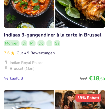
Indiaas 3-gangendiner à la carte in Brussel
Morgen
Di
Mi
Do
Fr
Sa
7.6
Gut
• 9 Bewertungen
Indian Royal Palace
Brussel (1km)
€18
Verkauft: 8
€29
,50
39% Rabatt