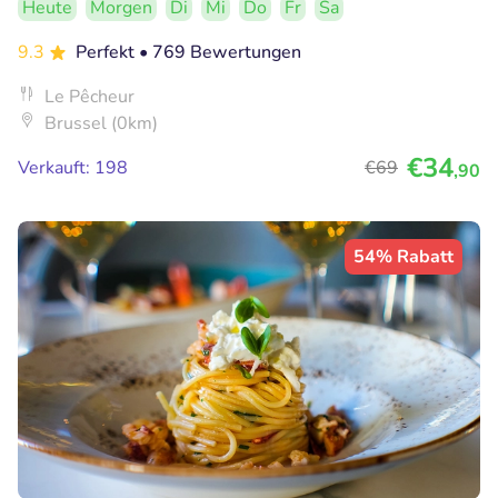
Heute
Morgen
Di
Mi
Do
Fr
Sa
9.3
Perfekt
• 769 Bewertungen
Le Pêcheur
Brussel (0km)
€34
Verkauft: 198
€69
,90
54% Rabatt