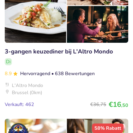
3-gangen keuzediner bij L'Altro Mondo
Di
8.9
Hervorragend
• 638 Bewertungen
L'Altro Mondo
Brussel (0km)
€16
Verkauft: 462
€36
,75
,50
58% Rabatt