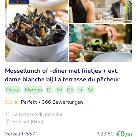
Mossellunch of -diner met frietjes + evt.
dame blanche bij La terrasse du pêcheur
Heute
Morgen
Di
Mi
Do
Fr
Sa
9.1
Perfekt
• 366 Bewertungen
La terrasse du pêcheur
Brussel (0km)
€9
Verkauft: 557
€23
,50
,90