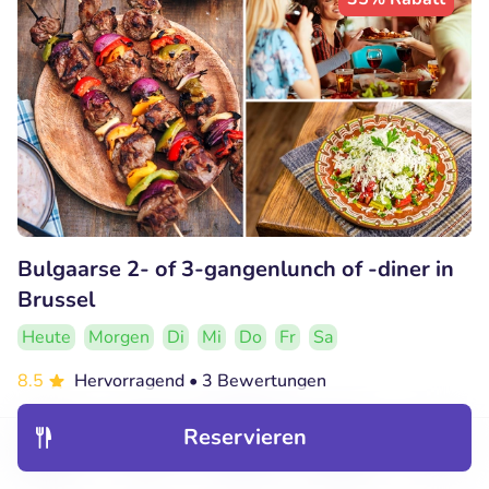
Bulgaarse 2- of 3-gangenlunch of -diner in
Brussel
Heute
Morgen
Di
Mi
Do
Fr
Sa
8.5
Hervorragend
• 3 Bewertungen
Izvora
Reservieren
Schaarbeek (2km)
Entdecken
Hotels
Restaurants
Buchungen
Menü