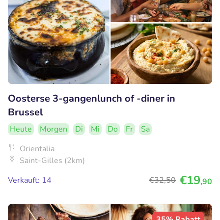
Oosterse 3-gangenlunch of -diner in
Brussel
Heute
Morgen
Di
Mi
Do
Fr
Sa
Orientalia
Saint-Gilles (2km)
€19
Verkauft: 14
€32
,50
,90
35% Rabatt