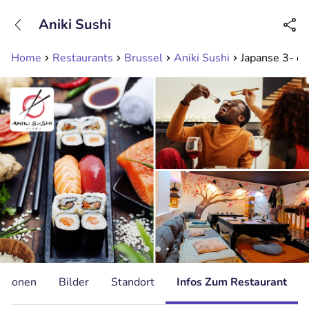
+31208089263
Aniki Sushi
Erreichbar bis 23:00 Uhr (max 0,09€/Min)
Home
Restaurants
Brussel
Aniki Sushi
Japanse 3- of 
ationen
Bilder
Standort
Infos Zum Restaurant