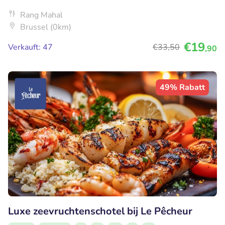
Rang Mahal
Brussel (0km)
€19
Verkauft: 47
€33
,50
,90
49% Rabatt
Luxe zeevruchtenschotel bij Le Pêcheur