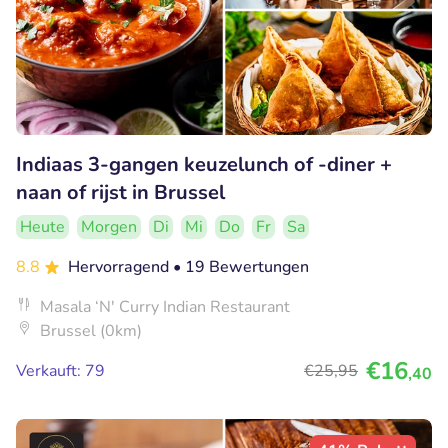
Indiaas 3-gangen keuzelunch of -diner +
naan of rijst in Brussel
Heute
Morgen
Di
Mi
Do
Fr
Sa
8.8
Hervorragend
• 19 Bewertungen
Masala ‘N' Curry Indian Restaurant
Brussel (0km)
€16
Verkauft: 79
€25
,95
,40