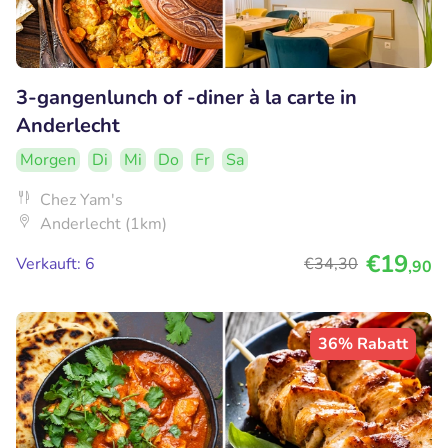
3-gangenlunch of -diner à la carte in
Anderlecht
Morgen
Di
Mi
Do
Fr
Sa
Chez Yam's
Anderlecht (1km)
€19
Verkauft: 6
€34
,30
,90
36% Rabatt