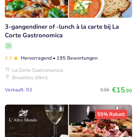
3-gangendiner of -lunch à la carte bij La
Corte Gastronomica
Di
8.9
Hervorragend
• 195 Bewertungen
La Corte Gastronomica
Bruxelles (0km)
€15
Verkauft: 93
€36
,90
55% Rabatt