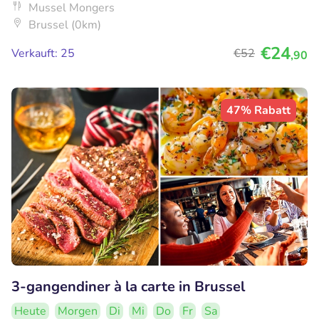
Mussel Mongers
Brussel (0km)
€24
Verkauft: 25
€52
,90
47% Rabatt
3-gangendiner à la carte in Brussel
Heute
Morgen
Di
Mi
Do
Fr
Sa