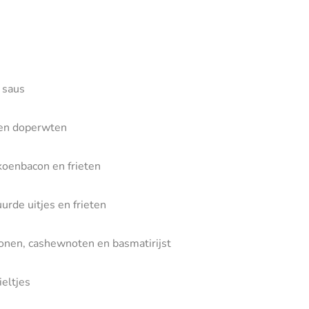
 saus
 en doperwten
lkoenbacon en frieten
urde uitjes en frieten
ebonen, cashewnoten en basmatirijst
eltjes