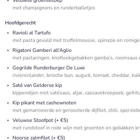
Veluwse groentesoep
met champignons en runderballetjes
Hoofdgerecht
Ravioli al Tartufo
met pasta gevuld met truffelmousse, spinazie en romige
Rigatoni Gamberi all’Aglio
met pastaringen, knoflookgebakken gamba’s, roomsaus
Gegrilde Runderburger De Luxe
rivierenlander, brioche bun, augurk, tomaat, cheddar, ka
Saté van Gelderse kip
kippendijen met satésaus, atjar, cassavekroepoek, gefritu
Kip pikant met cashewnoten
met gemarineerde en geroosterde dijfilet, chili, sperzi
Veluwse Stoofpot (+ €5)
met rundstoof in rode wijn met groenten en gebakken kri
Noorse zalmfilet (+ €5)