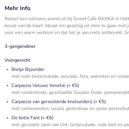
Mehr Info
Beleef een culinaire avond uit bij Grand Café BANKA in Hatt
keuze van de kaart. Ideaal om gezellig uit eten te gaan met j
voor een warm welkom en dat het je aan niets ontbreekt. Sm
3-gangendiner
Voorgerecht
Bietje Bijzonder
met rode bietensalade, avocado, feta, walnoten en sina
Carpaccio Veluws Venetië (+ €5)
met runderlende, geschaafde Goudse Oude, pompoenpitt
Carpaccio van geroosterde knolselderij (+ €5)
met cashewnoten, rucola, geitenkaas en zoete perenchu
De bolle Fant (+ €6)
met gerookte zalm van Urk, tonijnsalade, rode biet en 