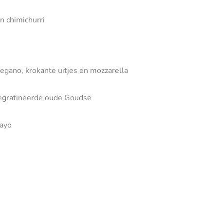
n chimichurri
gano, krokante uitjes en mozzarella
gegratineerde oude Goudse
mayo