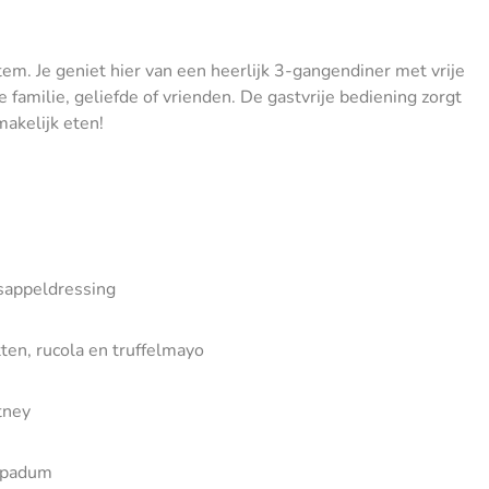
em. Je geniet hier van een heerlijk 3-gangendiner met vrije
e familie, geliefde of vrienden. De gastvrije bediening zorgt
akelijk eten!
asappeldressing
en, rucola en truffelmayo
tney
papadum