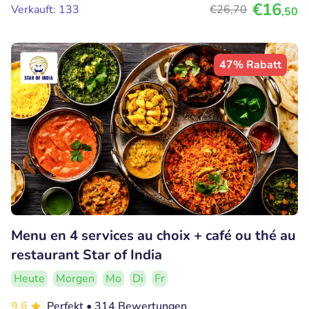
€16
Verkauft: 133
€26
,70
,50
47% Rabatt
Menu en 4 services au choix + café ou thé au
restaurant Star of India
Heute
Morgen
Mo
Di
Fr
9.6
Perfekt
• 314 Bewertungen