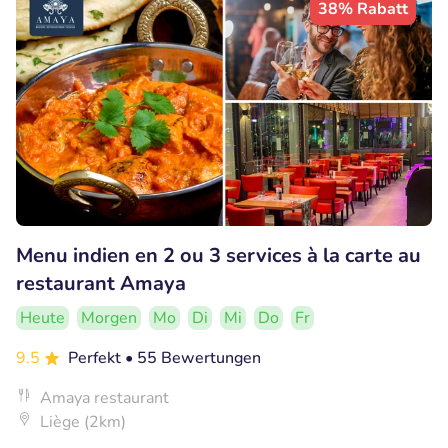
38% Rabatt
Menu indien en 2 ou 3 services à la carte au
restaurant Amaya
Heute
Morgen
Mo
Di
Mi
Do
Fr
9.5
Perfekt
• 55 Bewertungen
Amaya restaurant
Liège (2km)