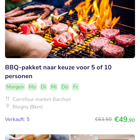
BBQ-pakket naar keuze voor 5 of 10
personen
Morgen
Mo
Di
Mi
Do
Fr
Carrefour market Barchon
Blegny (8km)
€49
Verkauft: 5
€63
,50
,90