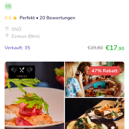
Mi
9.6
Perfekt
• 20 Bewertungen
SNÖ
Esneux (8km)
€17
Verkauft: 35
€29
,80
,90
47% Rabatt