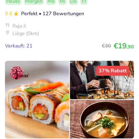
Heute
Morgen
Mo
Mi
Do
Fr
9.6
Perfekt
• 127 Bewertungen
Raja Ji
Liège (0km)
€19
Verkauft: 21
€30
,90
37% Rabatt