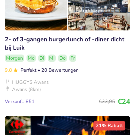
2- of 3-gangen burgerlunch of -diner dicht
bij Luik
Morgen
Mo
Di
Mi
Do
Fr
9.8
Perfekt
• 20 Bewertungen
HUGGYS Awans
Awans (8km)
€24
Verkauft: 851
€33
,95
21% Rabatt