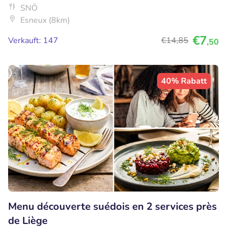
SNÖ
Esneux (8km)
€7
Verkauft: 147
€14
,85
,50
40% Rabatt
Menu découverte suédois en 2 services près
de Liège