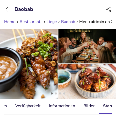
+31208089263
Baobab
Erreichbar bis 23:00 Uhr (max 0,09€/Min)
Home
Restaurants
Liège
Baobab
Menu africain en 2 
ents
Verfügbarkeit
Informationen
Bilder
Stando