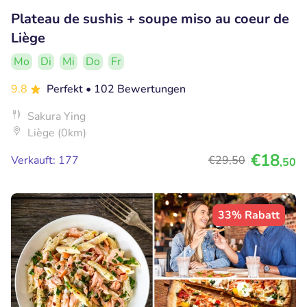
Plateau de sushis + soupe miso au coeur de
Liège
Mo
Di
Mi
Do
Fr
9.8
Perfekt
• 102 Bewertungen
Sakura Ying
Liège (0km)
€18
Verkauft: 177
€29
,50
,50
33% Rabatt