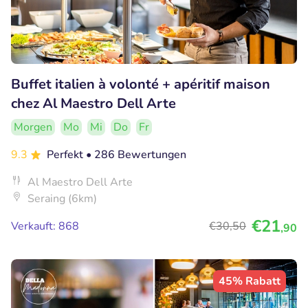
Buffet italien à volonté + apéritif maison
chez Al Maestro Dell Arte
Morgen
Mo
Mi
Do
Fr
9.3
Perfekt
• 286 Bewertungen
Al Maestro Dell Arte
Seraing (6km)
€21
Verkauft: 868
€30
,50
,90
45% Rabatt