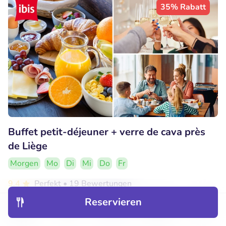
35% Rabatt
Buffet petit-déjeuner + verre de cava près
de Liège
Morgen
Mo
Di
Mi
Do
Fr
9.4
Perfekt
• 19 Bewertungen
Reservieren
ibis Liège Seraing
Entdecken
Hotels
Restaurants
Buchungen
Menü
Seraing (8km)