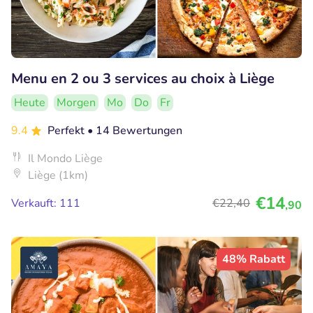
Menu en 2 ou 3 services au choix à Liège
Heute
Morgen
Mo
Do
Fr
9.4
Perfekt
• 14 Bewertungen
Il Mondo Liège
Liège (1km)
€14
Verkauft: 111
€22
,40
,90
48% Rabatt