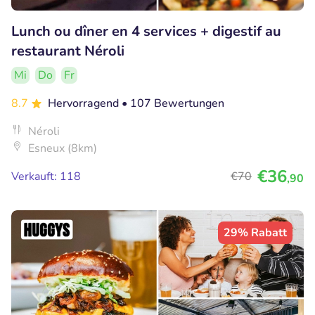
Lunch ou dîner en 4 services + digestif au
restaurant Néroli
Mi
Do
Fr
8.7
Hervorragend
• 107 Bewertungen
Néroli
Esneux (8km)
€36
Verkauft: 118
€70
,90
29% Rabatt