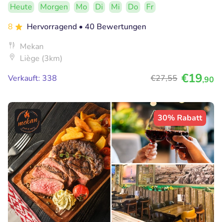
Heute
Morgen
Mo
Di
Mi
Do
Fr
8
Hervorragend
• 40 Bewertungen
Mekan
Liège (3km)
€19
Verkauft: 338
€27
,55
,90
30% Rabatt