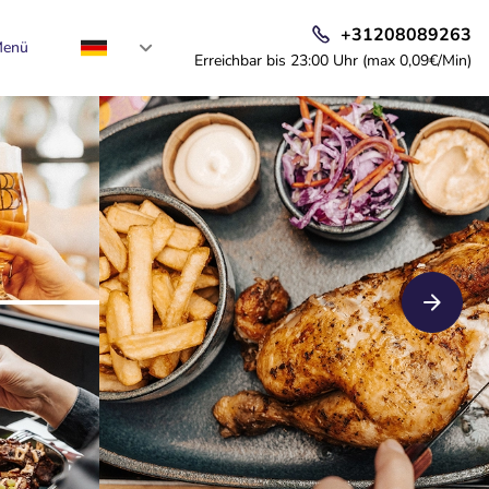
+31208089263
enü
Erreichbar bis 23:00 Uhr (max 0,09€/Min)