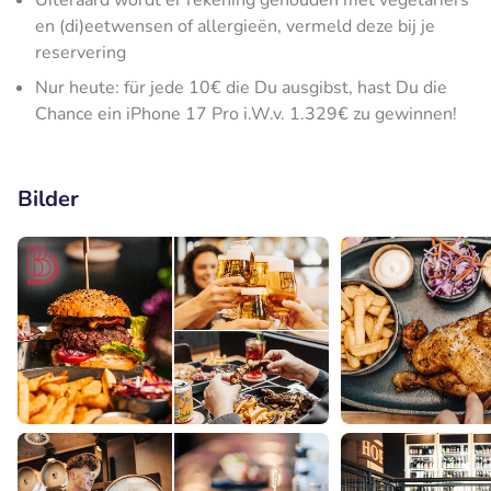
Uiteraard wordt er rekening gehouden met vegetariërs
en (di)eetwensen of allergieën, vermeld deze bij je
reservering
Nur heute: für jede 10€ die Du ausgibst, hast Du die
Chance ein iPhone 17 Pro i.W.v. 1.329€ zu gewinnen!
Bilder