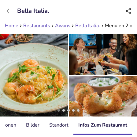
+31208089263
Bella Italia.
Erreichbar bis 23:00 Uhr (max 0,09€/Min)
Home
Restaurants
Awans
Bella Italia.
Menu en 2 ou 3 
ationen
Bilder
Standort
Infos Zum Restaurant