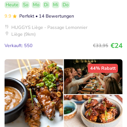
Heute
So
Mo
Di
Mi
Do
9.9
Perfekt
• 14 Bewertungen
HUGGYS Liège - Passage Lemonnier
Liège (9km)
€24
Verkauft: 550
€33
,95
44% Rabatt