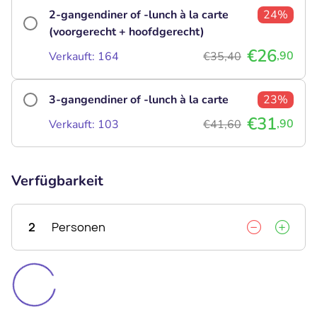
2-gangendiner of -lunch à la carte
24%
(voorgerecht + hoofdgerecht)
€26
,90
Verkauft: 164
€35,40
3-gangendiner of -lunch à la carte
23%
€31
,90
Verkauft: 103
€41,60
Verfügbarkeit
2
Personen