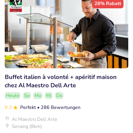
28% Rabatt
Buffet italien à volonté + apéritif maison
chez Al Maestro Dell Arte
Heute
So
Mo
Mi
Do
9.3
Perfekt
• 286 Bewertungen
Al Maestro Dell Arte
Seraing (8km)