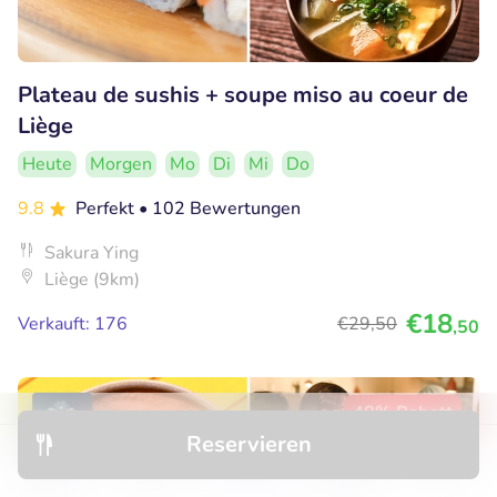
Plateau de sushis + soupe miso au coeur de
Liège
Heute
Morgen
Mo
Di
Mi
Do
9.8
Perfekt
• 102 Bewertungen
Sakura Ying
Liège (9km)
€18
Verkauft: 176
€29
,50
,50
48% Rabatt
Reservieren
Entdecken
Hotels
Restaurants
Buchungen
Menü