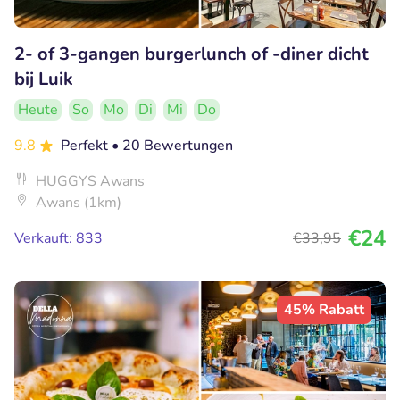
2- of 3-gangen burgerlunch of -diner dicht
bij Luik
Heute
So
Mo
Di
Mi
Do
9.8
Perfekt
• 20 Bewertungen
HUGGYS Awans
Awans (1km)
€24
Verkauft: 833
€33
,95
45% Rabatt