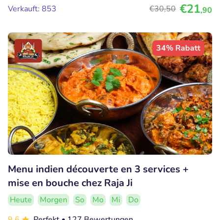
€21
Verkauft: 853
€30
,50
,90
34% Rabatt
Menu indien découverte en 3 services +
mise en bouche chez Raja Ji
Heute
Morgen
So
Mo
Mi
Do
9.6
Perfekt
• 127 Bewertungen