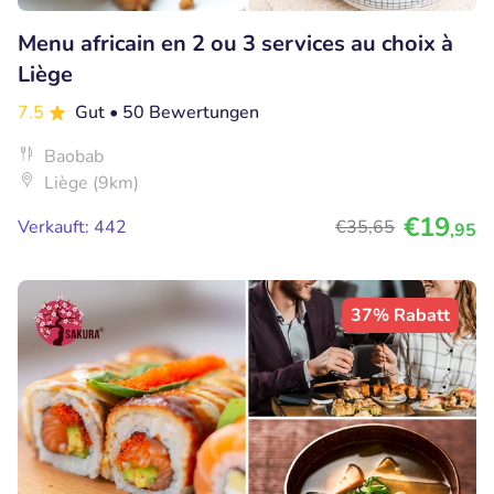
Menu africain en 2 ou 3 services au choix à
Liège
7.5
Gut
• 50 Bewertungen
Baobab
Liège (9km)
€19
Verkauft: 442
€35
,65
,95
37% Rabatt