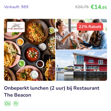
€14
Verkauft: 989
€20
,75
,95
22% Rabatt
Onbeperkt lunchen (2 uur) bij Restaurant
The Beacon
Do
Fr