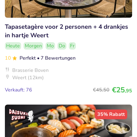
Tapasetagère voor 2 personen + 4 drankjes
in hartje Weert
Heute
Morgen
Mo
Do
Fr
10
Perfekt
• 7 Bewertungen
Brasserie Boven
Weert (12km)
€25
Verkauft: 76
€45
,50
,95
35% Rabatt