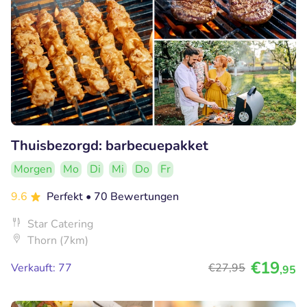
Thuisbezorgd: barbecuepakket
Morgen
Mo
Di
Mi
Do
Fr
9.6
Perfekt
• 70 Bewertungen
Star Catering
Thorn (7km)
€19
Verkauft: 77
€27
,95
,95