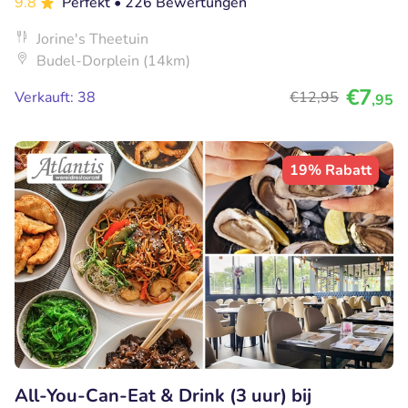
9.8
Perfekt
• 226 Bewertungen
Jorine's Theetuin
Budel-Dorplein (14km)
€7
Verkauft: 38
€12
,95
,95
19% Rabatt
All-You-Can-Eat & Drink (3 uur) bij