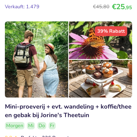
€25
Verkauft: 1.479
€45
,80
,95
39% Rabatt
Mini-proeverij + evt. wandeling + koffie/thee
en gebak bij Jorine's Theetuin
Morgen
Mi
Do
Fr