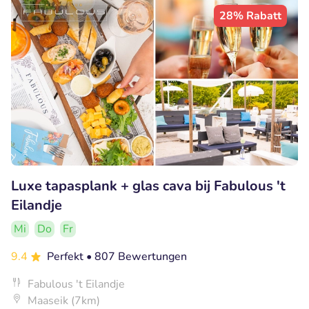
28% Rabatt
Luxe tapasplank + glas cava bij Fabulous 't
Eilandje
Mi
Do
Fr
9.4
Perfekt
• 807 Bewertungen
Fabulous 't Eilandje
Maaseik (7km)