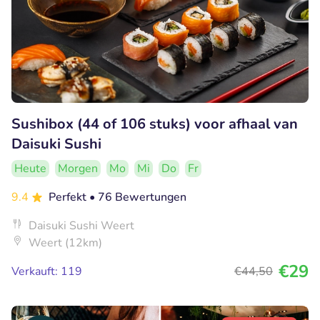
Sushibox (44 of 106 stuks) voor afhaal van
Daisuki Sushi
Heute
Morgen
Mo
Mi
Do
Fr
9.4
Perfekt
• 76 Bewertungen
Daisuki Sushi Weert
Weert (12km)
€29
Verkauft: 119
€44
,50