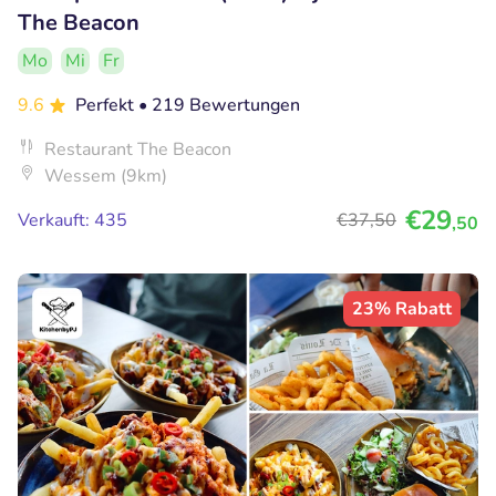
The Beacon
Mo
Mi
Fr
9.6
Perfekt
• 219 Bewertungen
Restaurant The Beacon
Wessem (9km)
€29
Verkauft: 435
€37
,50
,50
23% Rabatt