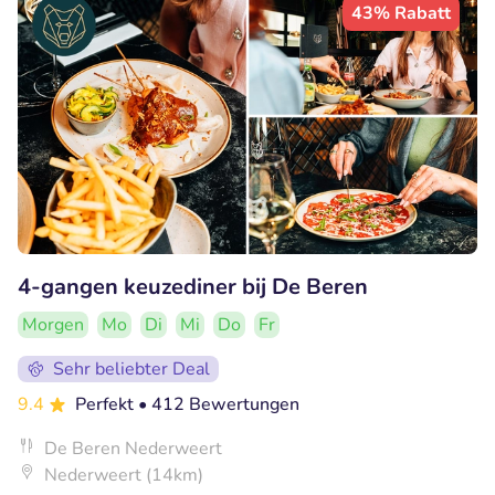
43% Rabatt
4-gangen keuzediner bij De Beren
Morgen
Mo
Di
Mi
Do
Fr
Sehr beliebter Deal
9.4
Perfekt
• 412 Bewertungen
De Beren Nederweert
Nederweert (14km)