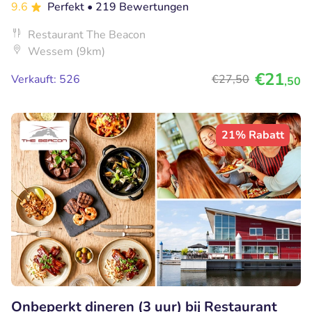
9.6
Perfekt
• 219 Bewertungen
Restaurant The Beacon
Wessem (9km)
€21
Verkauft: 526
€27
,50
,50
21% Rabatt
Onbeperkt dineren (3 uur) bij Restaurant