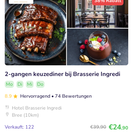
38% Rabatt
2-gangen keuzediner bij Brasserie Ingredi
Mo
Di
Mi
Do
8.9
Hervorragend
• 74 Bewertungen
Hotel Brasserie Ingredi
Bree (10km)
€24
Verkauft: 122
€39
,90
,90