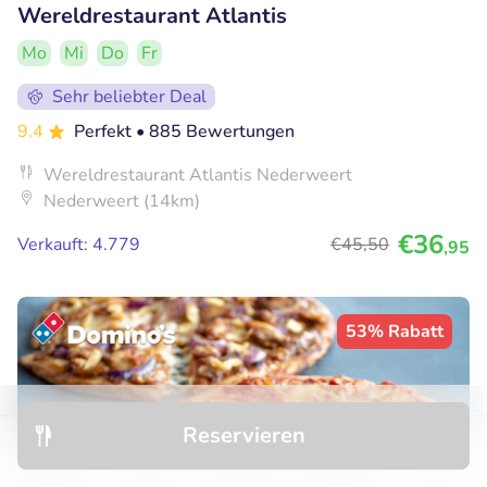
Wereldrestaurant Atlantis
Mo
Mi
Do
Fr
Sehr beliebter Deal
9.4
Perfekt
• 885 Bewertungen
Wereldrestaurant Atlantis Nederweert
Nederweert (14km)
€36
Verkauft: 4.779
€45
,50
,95
53% Rabatt
Reservieren
Entdecken
Hotels
Restaurants
Buchungen
Menü