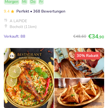
Morgen
Mi
Do
Fr
9.4
Perfekt
• 368 Bewertungen
A LAPIDE
Bocholt (11km)
€34
Verkauft: 88
€48
,60
,90
30% Rabatt