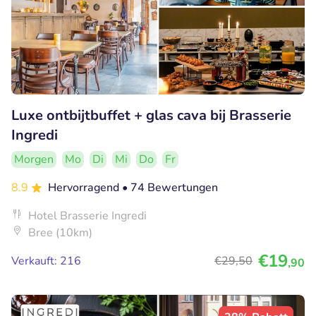
Luxe ontbijtbuffet + glas cava bij Brasserie
Ingredi
Morgen
Mo
Di
Mi
Do
Fr
8.9
Hervorragend
• 74 Bewertungen
Hotel Brasserie Ingredi
Bree (10km)
€19
Verkauft: 216
€29
,50
,90