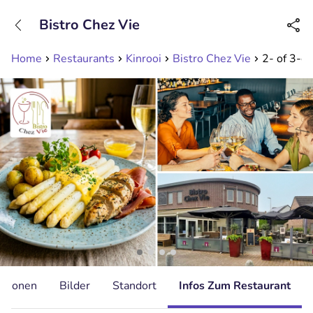
+31208089263
Bistro Chez Vie
Erreichbar bis 23:00 Uhr (max 0,09€/Min)
Home
Restaurants
Kinrooi
Bistro Chez Vie
2- of 3-g
ationen
Bilder
Standort
Infos Zum Restaurant