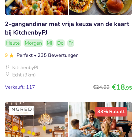
2-gangendiner met vrije keuze van de kaart
bij KitchenbyPJ
Heute
Morgen
Mi
Do
Fr
9
Perfekt
• 235 Bewertungen
KitchenbyPJ
Echt (9km)
€18
Verkauft: 117
€24
,50
,95
33% Rabatt