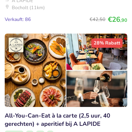
A LAPIDE
Bocholt (11km)
€26
Verkauft: 86
€42
,50
,90
28% Rabatt
All-You-Can-Eat à la carte (2,5 uur, 40
gerechten) + aperitief bij A LAPIDE