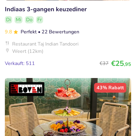
Indiaas 3-gangen keuzediner
Di
Mi
Do
Fr
9.8
Perfekt
• 22 Bewertungen
Restaurant Taj Indian Tandoori
Weert (12km)
€25
Verkauft: 511
€37
,95
43% Rabatt