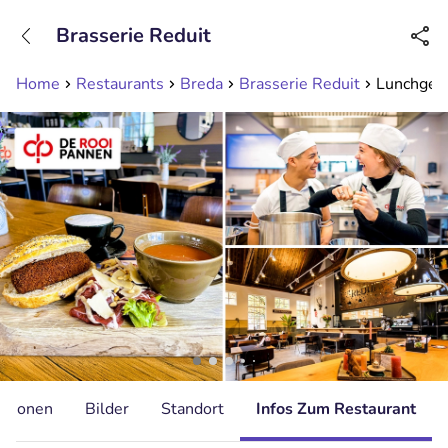
+31208089263
Brasserie Reduit
Erreichbar bis 23:00 Uhr (max 0,09€/Min)
Home
Restaurants
Breda
Brasserie Reduit
Lunchgere
ationen
Bilder
Standort
Infos Zum Restaurant