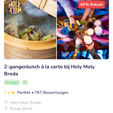
40% Rabatt
2-gangenlunch à la carte bij Holy Moly
Breda
Morgen
Fr
9.4
Perfekt
• 767 Bewertungen
Holy Moly Breda
Breda (0km)