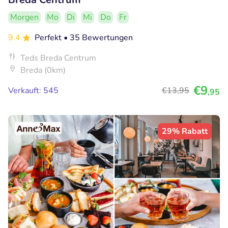
Morgen
Mo
Di
Mi
Do
Fr
9.4
Perfekt
• 35 Bewertungen
Teds Breda Centrum
Breda (0km)
€9
Verkauft: 545
€13
,95
,95
29% Rabatt