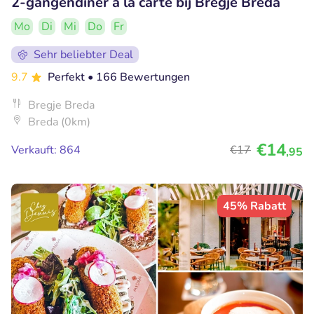
2-gangendiner à la carte bij Bregje Breda
Mo
Di
Mi
Do
Fr
Sehr beliebter Deal
9.7
Perfekt
• 166 Bewertungen
Bregje Breda
Breda (0km)
€14
Verkauft: 864
€17
,95
45% Rabatt