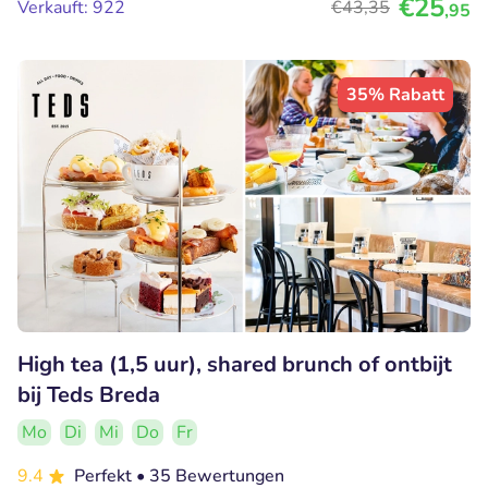
€25
Verkauft: 922
€43
,35
,95
35% Rabatt
High tea (1,5 uur), shared brunch of ontbijt
bij Teds Breda
Mo
Di
Mi
Do
Fr
9.4
Perfekt
• 35 Bewertungen