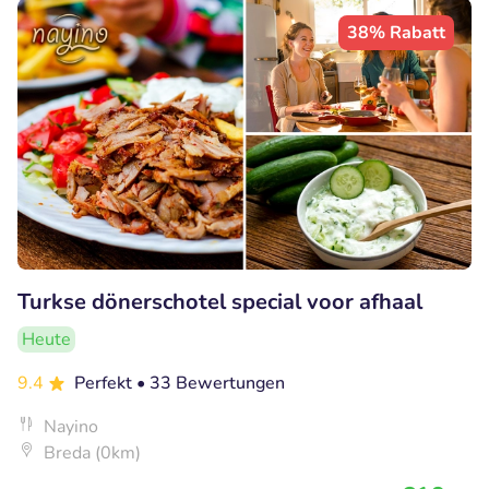
38% Rabatt
Turkse dönerschotel special voor afhaal
Heute
9.4
Perfekt
• 33 Bewertungen
Nayino
Breda (0km)