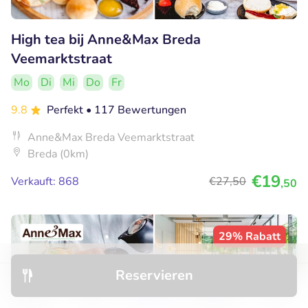
High tea bij Anne&Max Breda
Veemarktstraat
Mo
Di
Mi
Do
Fr
9.8
Perfekt
• 117 Bewertungen
Anne&Max Breda Veemarktstraat
Breda (0km)
€19
Verkauft: 868
€27
,50
,50
29% Rabatt
Reservieren
Entdecken
Hotels
Restaurants
Buchungen
Menü