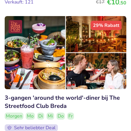
€10
Verkauft: 121
€17
,50
29% Rabatt
3-gangen 'around the world'-diner bij The
Streetfood Club Breda
Morgen
Mo
Di
Mi
Do
Fr
Sehr beliebter Deal