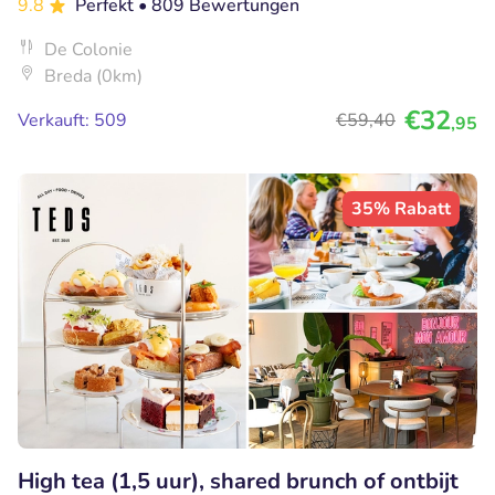
9.8
Perfekt
• 809 Bewertungen
De Colonie
Breda (0km)
€32
Verkauft: 509
€59
,40
,95
35% Rabatt
High tea (1,5 uur), shared brunch of ontbijt