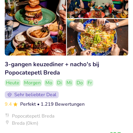
3-gangen keuzediner + nacho's bij
Popocatepetl Breda
Heute
Morgen
Mo
Di
Mi
Do
Fr
Sehr beliebter Deal
9.4
Perfekt
• 1.219 Bewertungen
Popocatepetl Breda
Breda (0km)