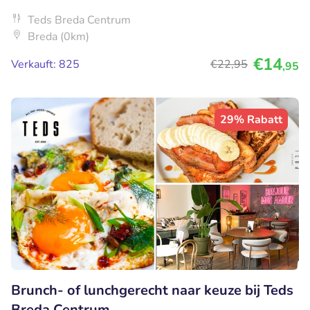
Teds Breda Centrum
Breda (0km)
€14
Verkauft: 825
€22
,95
,95
29% Rabatt
Brunch- of lunchgerecht naar keuze bij Teds
Breda Centrum