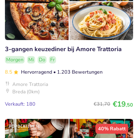
3-gangen keuzediner bij Amore Trattoria
Morgen
Mi
Do
Fr
8.5
Hervorragend
• 1.203 Bewertungen
Amore Trattoria
Breda (0km)
€19
Verkauft: 180
€31
,70
,50
40% Rabatt