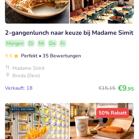
2-gangenlunch naar keuze bij Madame Simit
Morgen
Di
Mi
Do
Fr
9.6
Perfekt
• 35 Bewertungen
Madame Simit
Breda (0km)
€9
Verkauft: 18
€15
,15
,95
50% Rabatt