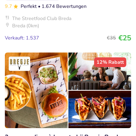
9.7
Perfekt
• 1.674 Bewertungen
The Streetfood Club Breda
Breda (0km)
€25
Verkauft: 1.537
€35
12% Rabatt