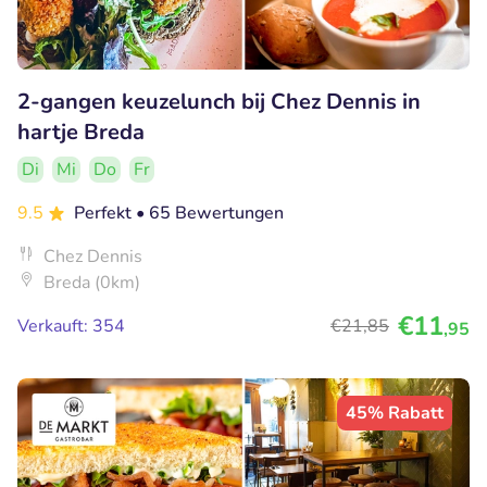
2-gangen keuzelunch bij Chez Dennis in
hartje Breda
Di
Mi
Do
Fr
9.5
Perfekt
• 65 Bewertungen
Chez Dennis
Breda (0km)
€11
Verkauft: 354
€21
,85
,95
45% Rabatt