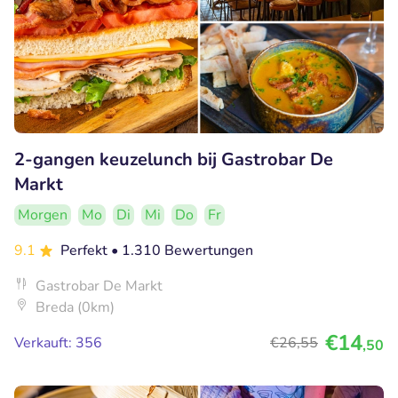
2-gangen keuzelunch bij Gastrobar De
Markt
Morgen
Mo
Di
Mi
Do
Fr
9.1
Perfekt
• 1.310 Bewertungen
Gastrobar De Markt
Breda (0km)
€14
Verkauft: 356
€26
,55
,50