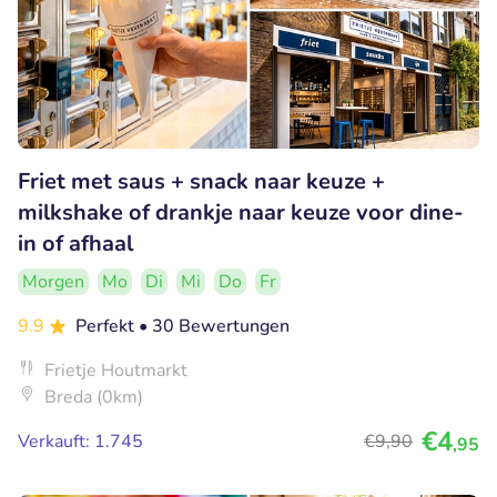
Friet met saus + snack naar keuze +
milkshake of drankje naar keuze voor dine-
in of afhaal
Morgen
Mo
Di
Mi
Do
Fr
9.9
Perfekt
• 30 Bewertungen
Frietje Houtmarkt
Breda (0km)
€4
Verkauft: 1.745
€9
,90
,95