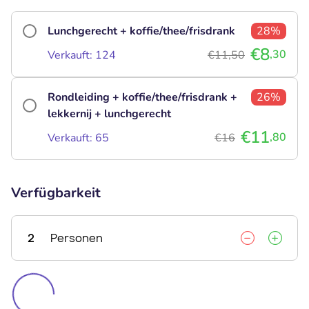
Lunchgerecht + koffie/thee/frisdrank
28%
€8
,30
Verkauft: 124
€11,50
Rondleiding + koffie/thee/frisdrank +
26%
lekkernij + lunchgerecht
€11
,80
Verkauft: 65
€16
Verfügbarkeit
2
Personen