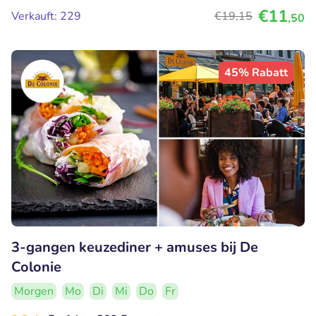
€11
Verkauft: 229
€19
,15
,50
45% Rabatt
3-gangen keuzediner + amuses bij De
Colonie
Morgen
Mo
Di
Mi
Do
Fr