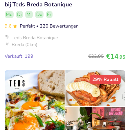
bij Teds Breda Botanique
Mo
Di
Mi
Do
Fr
9.6
Perfekt
• 220 Bewertungen
Teds Breda Botanique
Breda (0km)
€14
Verkauft: 199
€22
,95
,95
29% Rabatt