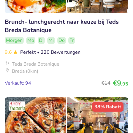
Brunch- lunchgerecht naar keuze bij Teds
Breda Botanique
Morgen
Mo
Di
Mi
Do
Fr
9.6
Perfekt
• 220 Bewertungen
Teds Breda Botanique
Breda (0km)
€9
Verkauft: 94
€14
,95
38% Rabatt