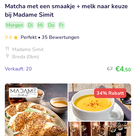
Matcha met een smaakje + melk naar keuze
bij Madame Simit
Morgen
Di
Mi
Do
Fr
9.6
Perfekt
• 35 Bewertungen
Madame Simit
Breda (0km)
€4
Verkauft: 20
€7
,50
34% Rabatt