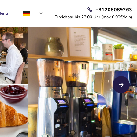
+31208089263
enü
Erreichbar bis 23:00 Uhr (max 0,09€/Min)