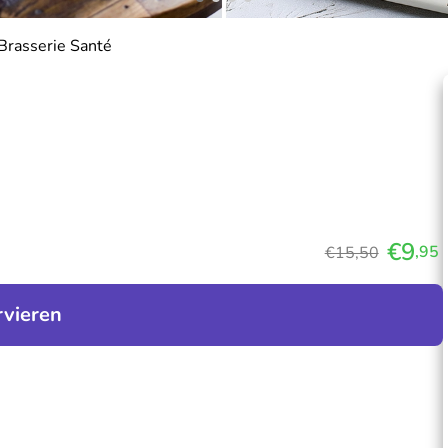
 Brasserie Santé
€9
,95
€15,50
rvieren