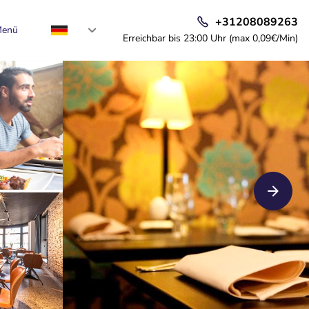
+31208089263
enü
Erreichbar bis 23:00 Uhr (max 0,09€/Min)