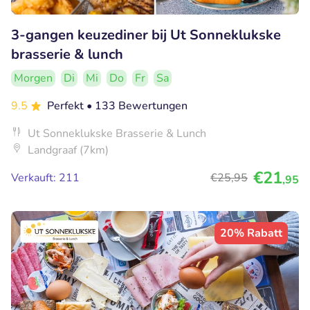
3-gangen keuzediner bij Ut Sonneklukske
brasserie & lunch
Morgen
Di
Mi
Do
Fr
Sa
9.5
Perfekt
• 133 Bewertungen
Ut Sonneklukske Brasserie & Lunch
Landgraaf (7km)
€21
Verkauft: 211
€25
,95
,95
20% Rabatt