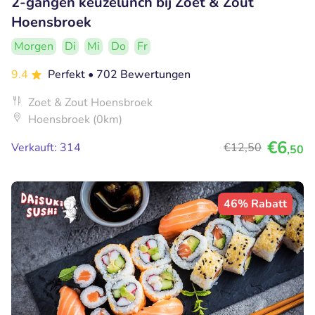
2-gangen keuzelunch bij Zoet & Zout
Hoensbroek
Morgen
Di
Mi
Do
Fr
9.4
Perfekt
• 702 Bewertungen
Zoet & Zout Hoensbroek
Hoensbroek (0km)
€6
Verkauft: 314
€12
,50
,50
46% Rabatt