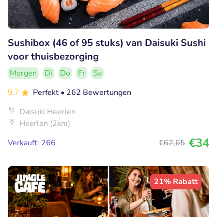
Sushibox (46 of 95 stuks) van Daisuki Sushi
voor thuisbezorging
Morgen
Di
Do
Fr
Sa
9.7
Perfekt
• 262 Bewertungen
Daisuki Heerlen
Heerlen (2km)
€34
Verkauft: 266
€62
,65
21% Rabatt