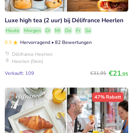
Luxe high tea (2 uur) bij Délifrance Heerlen
Heute
Morgen
Di
Mi
Do
Fr
Sa
8.9
Hervorragend
• 82 Bewertungen
Délifrance Heerlen
Heerlen (5km)
€21
Verkauft: 109
€31
,95
,95
47% Rabatt