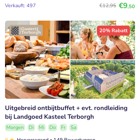
€9
Verkauft: 497
€12
,95
,50
20% Rabatt
Uitgebreid ontbijtbuffet + evt. rondleiding
bij Landgoed Kasteel Terborgh
Morgen
Di
Mi
Do
Fr
Sa