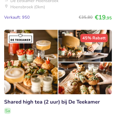
De Eetkamer Hoensbroek
Hoensbroek (0km)
€19
Verkauft: 950
€35
,80
,95
45% Rabatt
Shared high tea (2 uur) bij De Teekamer
Sa