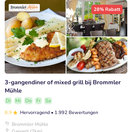
28% Rabatt
3-gangendiner of mixed grill bij Brommler
Mühle
Di
Mi
Do
Fr
Sa
8.9
Hervorragend
• 1.992 Bewertungen
Brommler Mühle
Gangelt (7km)