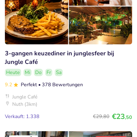
3-gangen keuzediner in junglesfeer bij
Jungle Café
Heute
Mi
Do
Fr
Sa
9.2
Perfekt
• 378 Bewertungen
Jungle Café
Nuth (3km)
€23
Verkauft: 1.338
€29
,80
,50