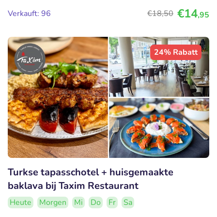
€14
Verkauft: 96
€18
,50
,95
24% Rabatt
Turkse tapasschotel + huisgemaakte
baklava bij Taxim Restaurant
Heute
Morgen
Mi
Do
Fr
Sa