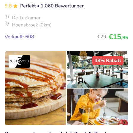
9.8
Perfekt
• 1.060 Bewertungen
De Teekamer
Hoensbroek (0km)
€15
Verkauft: 608
€29
,95
48% Rabatt