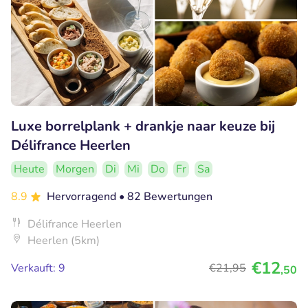
Luxe borrelplank + drankje naar keuze bij
Délifrance Heerlen
Heute
Morgen
Di
Mi
Do
Fr
Sa
8.9
Hervorragend
• 82 Bewertungen
Délifrance Heerlen
Heerlen (5km)
€12
Verkauft: 9
€21
,95
,50