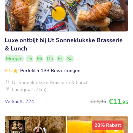
Luxe ontbijt bij Ut Sonneklukske Brasserie
& Lunch
Morgen
Di
Mi
Do
Fr
Sa
9.5
Perfekt
• 133 Bewertungen
Ut Sonneklukske Brasserie & Lunch
Landgraaf (7km)
€11
Verkauft: 224
€14
,95
,95
28% Rabatt