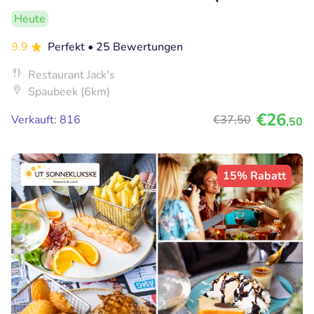
Heute
9.9
Perfekt
• 25 Bewertungen
Restaurant Jack's
Spaubeek (6km)
€26
Verkauft: 816
€37
,50
,50
15% Rabatt