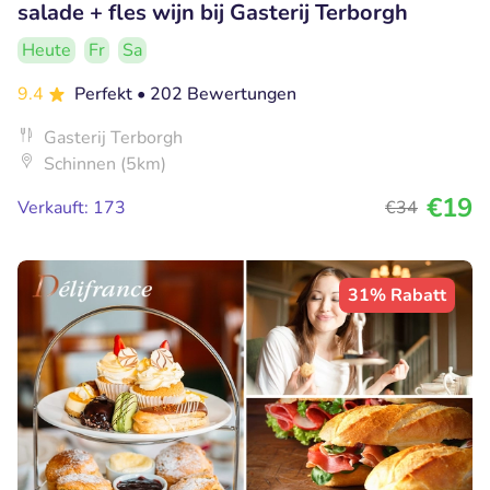
salade + fles wijn bij Gasterij Terborgh
Heute
Fr
Sa
9.4
Perfekt
• 202 Bewertungen
Gasterij Terborgh
Schinnen (5km)
€19
Verkauft: 173
€34
31% Rabatt