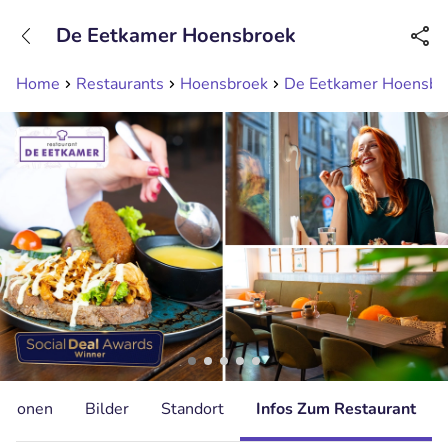
+31208089263
De Eetkamer Hoensbroek
Erreichbar bis 23:00 Uhr (max 0,09€/Min)
Home
Restaurants
Hoensbroek
De Eetkamer Hoensbr
ationen
Bilder
Standort
Infos Zum Restaurant