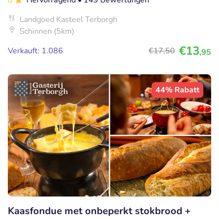
8
Hervorragend
• 149 Bewertungen
Landgoed Kasteel Terborgh
Schinnen (5km)
€13
Verkauft: 1.086
€17
,50
,95
44% Rabatt
Kaasfondue met onbeperkt stokbrood +