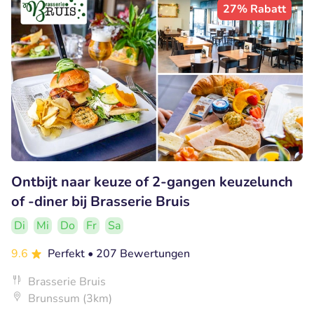
27% Rabatt
Ontbijt naar keuze of 2-gangen keuzelunch
of -diner bij Brasserie Bruis
Di
Mi
Do
Fr
Sa
9.6
Perfekt
• 207 Bewertungen
Brasserie Bruis
Brunssum (3km)