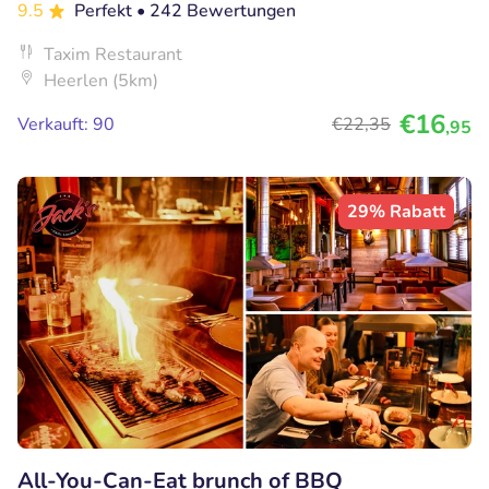
9.5
Perfekt
• 242 Bewertungen
Taxim Restaurant
Heerlen (5km)
€16
Verkauft: 90
€22
,35
,95
29% Rabatt
All-You-Can-Eat brunch of BBQ