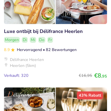
Luxe ontbijt bij Délifrance Heerlen
Morgen
Di
Mi
Do
Fr
8.9
Hervorragend
• 82 Bewertungen
Délifrance Heerlen
Heerlen (5km)
€8
Verkauft: 320
€16
,95
,95
43% Rabatt