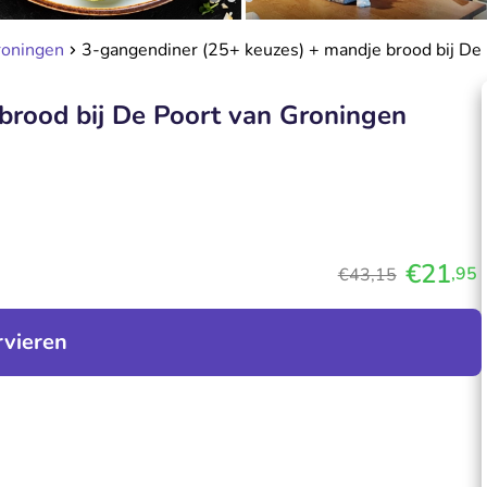
roningen
3-gangendiner (25+ keuzes) + mandje brood bij De
brood bij De Poort van Groningen
€21
,95
€43,15
rvieren