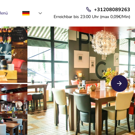
+31208089263
enü
Erreichbar bis 23:00 Uhr (max 0,09€/Min)