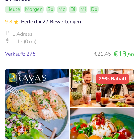
Heute
Morgen
So
Mo
Di
Mi
Do
9.8
Perfekt
• 27 Bewertungen
L'Adress
Lille (0km)
€13
Verkauft: 275
€21
,45
,90
29% Rabatt