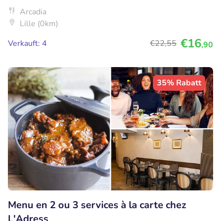
Arcadia
Lille (0km)
€16
Verkauft: 4
€22
,55
,90
35% Rabatt
Menu en 2 ou 3 services à la carte chez
L'Adress