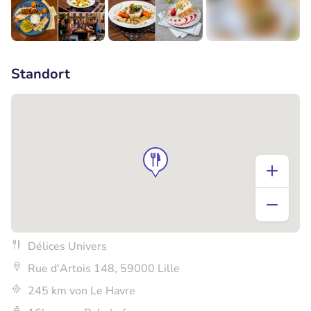
+2
Standort
Délices Univers
Rue d'Artois 148, 59000 Lille
245 km von Le Havre