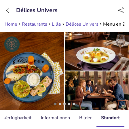
+31208089263
Délices Univers
Erreichbar bis 23:00 Uhr (max 0,09€/Min)
Home
Restaurants
Lille
Délices Univers
Menu en 2 ou
Verfügbarkeit
Informationen
Bilder
Standort