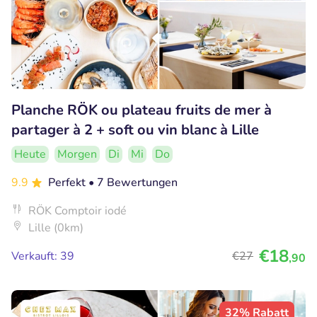
Planche RÖK ou plateau fruits de mer à
partager à 2 + soft ou vin blanc à Lille
Heute
Morgen
Di
Mi
Do
9.9
Perfekt
• 7 Bewertungen
RÖK Comptoir iodé
Lille (0km)
€18
Verkauft: 39
€27
,90
32% Rabatt