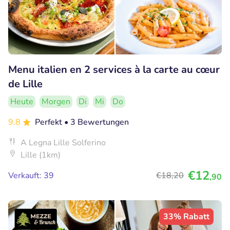
Menu italien en 2 services à la carte au cœur
de Lille
Heute
Morgen
Di
Mi
Do
9.8
Perfekt
• 3 Bewertungen
A Legna Lille Solferino
Lille (1km)
€12
Verkauft: 39
€18
,20
,90
33% Rabatt