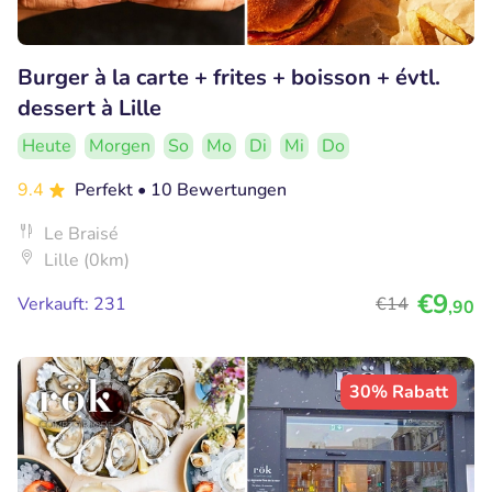
Burger à la carte + frites + boisson + évtl.
dessert à Lille
Heute
Morgen
So
Mo
Di
Mi
Do
9.4
Perfekt
• 10 Bewertungen
Le Braisé
Lille (0km)
€9
Verkauft: 231
€14
,90
30% Rabatt