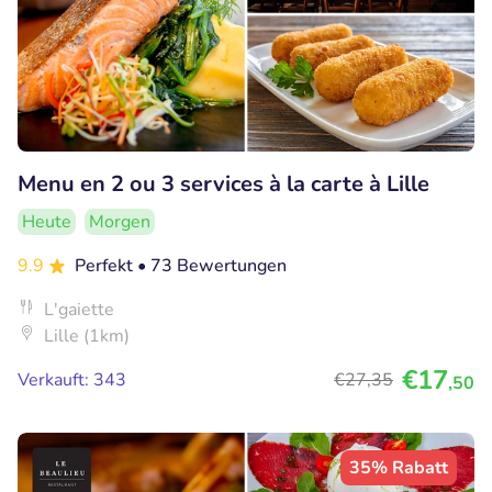
Menu en 2 ou 3 services à la carte à Lille
Heute
Morgen
9.9
Perfekt
• 73 Bewertungen
L'gaiette
Lille (1km)
€17
Verkauft: 343
€27
,35
,50
35% Rabatt