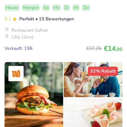
Heute
Morgen
So
Mo
Di
Mi
Do
9.1
Perfekt
• 15 Bewertungen
Restaurant Safran
Lille (1km)
€14
Verkauft: 196
€27
,25
,90
32% Rabatt