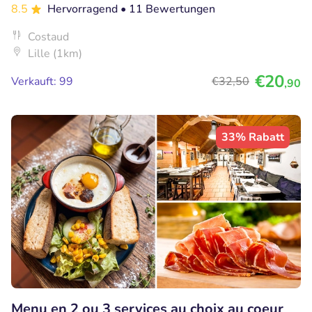
8.5
Hervorragend
• 11 Bewertungen
Costaud
Lille (1km)
€20
Verkauft: 99
€32
,50
,90
33% Rabatt
Menu en 2 ou 3 services au choix au coeur