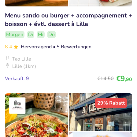
Menu sando ou burger + accompagnement +
boisson + évtl. dessert à Lille
Morgen
Di
Mi
Do
8.4
Hervorragend
• 5 Bewertungen
Tao Lille
Lille (1km)
€9
Verkauft: 9
€14
,50
,90
29% Rabatt