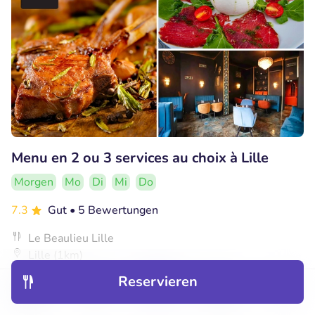
Menu en 2 ou 3 services au choix à Lille
Morgen
Mo
Di
Mi
Do
7.3
Gut
• 5 Bewertungen
Le Beaulieu Lille
Lille (1km)
Reservieren
€21
Verkauft: 186
€33
,65
,90
Entdecken
Hotels
Restaurants
Buchungen
Menü