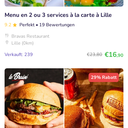
Menu en 2 ou 3 services à la carte à Lille
9.2
Perfekt
• 19 Bewertungen
Bravas Restaurant
Lille (0km)
€16
Verkauft: 239
€23
,80
,90
29% Rabatt