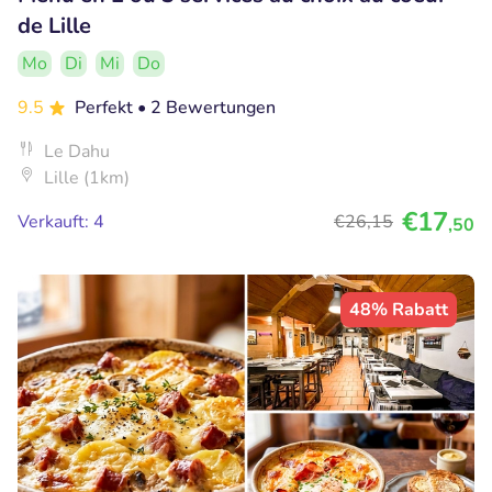
de Lille
Mo
Di
Mi
Do
9.5
Perfekt
• 2 Bewertungen
Le Dahu
Lille (1km)
€17
Verkauft: 4
€26
,15
,50
48% Rabatt