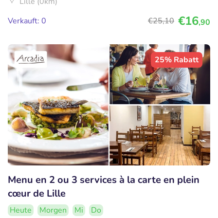
Lille (0km)
€16
Verkauft: 0
€25
,10
,90
25% Rabatt
Menu en 2 ou 3 services à la carte en plein
cœur de Lille
Heute
Morgen
Mi
Do