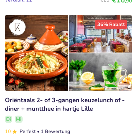
€16
Verkauft: 12
€25
,90
36% Rabatt
Oriëntaals 2- of 3-gangen keuzelunch of -
diner + muntthee in hartje Lille
Di
Mi
10
Perfekt
• 1 Bewertung