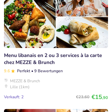
Menu libanais en 2 ou 3 services à la carte
chez MEZZE & Brunch
9.6
Perfekt
• 9 Bewertungen
MEZZE & Brunch
Lille (1km)
€15
Verkauft: 2
€23
,60
,90