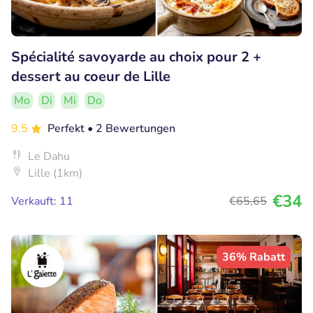
Spécialité savoyarde au choix pour 2 +
dessert au coeur de Lille
Mo
Di
Mi
Do
9.5
Perfekt
• 2 Bewertungen
Le Dahu
Lille (1km)
€34
Verkauft: 11
€65
,65
36% Rabatt