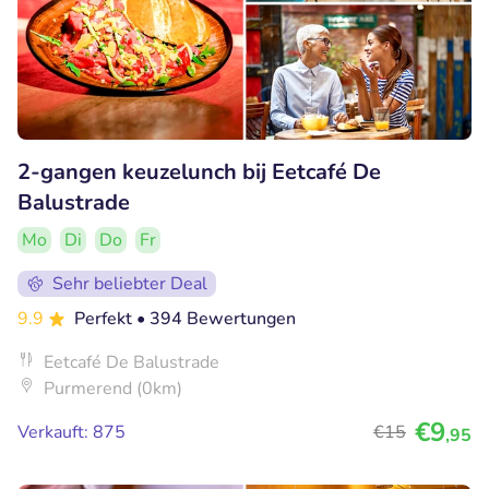
2-gangen keuzelunch bij Eetcafé De
Balustrade
Mo
Di
Do
Fr
Sehr beliebter Deal
9.9
Perfekt
• 394 Bewertungen
Eetcafé De Balustrade
Purmerend (0km)
€9
Verkauft: 875
€15
,95