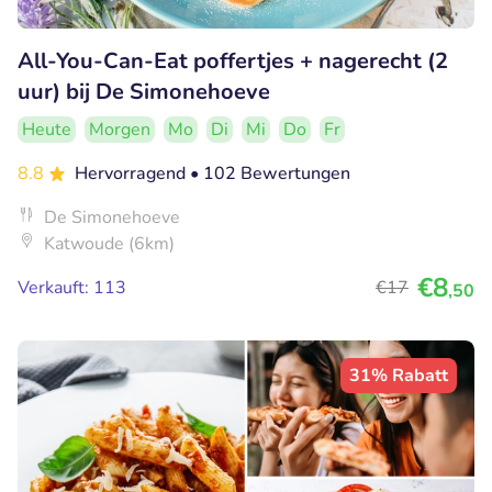
All-You-Can-Eat poffertjes + nagerecht (2
uur) bij De Simonehoeve
Heute
Morgen
Mo
Di
Mi
Do
Fr
8.8
Hervorragend
• 102 Bewertungen
De Simonehoeve
Katwoude (6km)
€8
Verkauft: 113
€17
,50
31% Rabatt