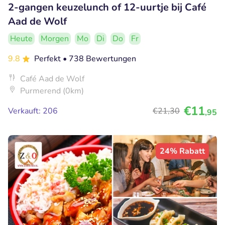
2-gangen keuzelunch of 12-uurtje bij Café
Aad de Wolf
Heute
Morgen
Mo
Di
Do
Fr
9.8
Perfekt
• 738 Bewertungen
Café Aad de Wolf
Purmerend (0km)
€11
Verkauft: 206
€21
,30
,95
24% Rabatt