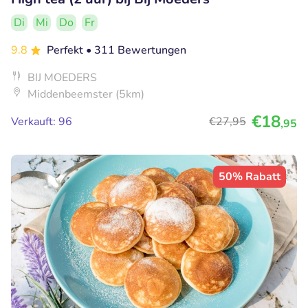
Di
Mi
Do
Fr
9.8
Perfekt
• 311 Bewertungen
BIJ MOEDERS
Middenbeemster (5km)
€18
Verkauft: 96
€27
,95
,95
50% Rabatt