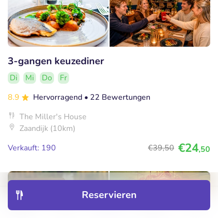
3-gangen keuzediner
Di
Mi
Do
Fr
8.9
Hervorragend
• 22 Bewertungen
The Miller's House
Zaandijk (10km)
€24
Verkauft: 190
€39
,50
,50
30% Rabatt
Reservieren
Entdecken
Hotels
Restaurants
Buchungen
Menü