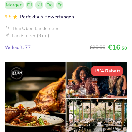
Morgen
Di
Mi
Do
Fr
9.8
Perfekt
• 5 Bewertungen
Thai Ubon Landsmeer
Landsmeer (9km)
€16
Verkauft: 77
€25
,55
,50
19% Rabatt