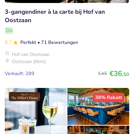
3-gangendiner à la carte bij Hof van
Oostzaan
Do
9.7
Perfekt
• 71 Bewertungen
Hof van Oostzaan
Oostzaan (9km)
€36
Verkauft: 289
€45
,50
38% Rabatt