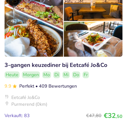
3-gangen keuzediner bij Eetcafé Jo&Co
Heute
Morgen
Mo
Di
Mi
Do
Fr
9.9
Perfekt
• 409 Bewertungen
Eetcafé Jo&Co
Purmerend (0km)
€32
Verkauft: 83
€47
,80
,50