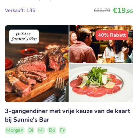
€19
Verkauft: 136
€33
,70
,95
40% Rabatt
3-gangendiner met vrije keuze van de kaart
bij Sannie's Bar
Morgen
Di
Mi
Do
Fr