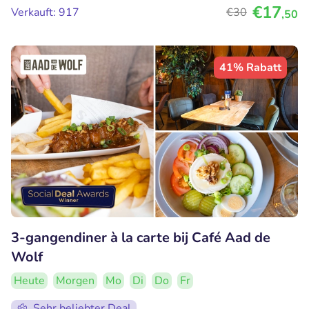
€17
Verkauft: 917
€30
,50
41% Rabatt
3-gangendiner à la carte bij Café Aad de
Wolf
Heute
Morgen
Mo
Di
Do
Fr
Sehr beliebter Deal