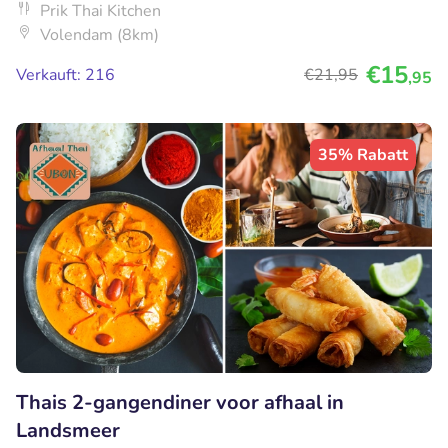
Prik Thai Kitchen
Volendam (8km)
€15
Verkauft: 216
€21
,95
,95
35% Rabatt
Thais 2-gangendiner voor afhaal in
Landsmeer