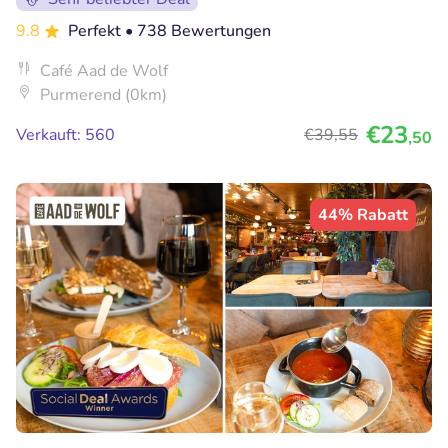
9.8
Perfekt
• 738 Bewertungen
Café Aad de Wolf
Purmerend (0km)
€23
Verkauft: 560
€39
,55
,50
44% Rabatt