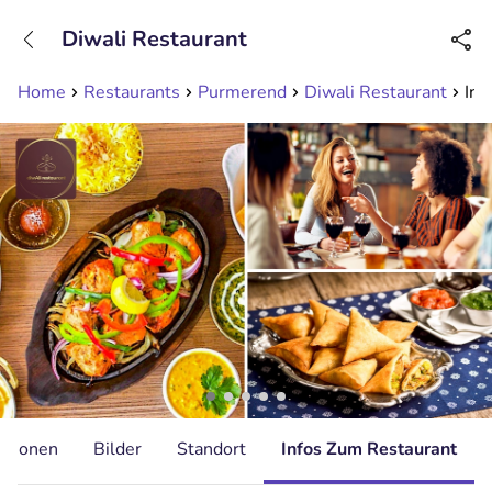
+31208089263
Diwali Restaurant
Erreichbar bis 23:00 Uhr (max 0,09€/Min)
Home
Restaurants
Purmerend
Diwali Restaurant
Ind
ationen
Bilder
Standort
Infos Zum Restaurant