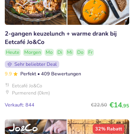
2-gangen keuzelunch + warme drank bij
Eetcafé Jo&Co
Heute
Morgen
Mo
Di
Mi
Do
Fr
Sehr beliebter Deal
9.9
Perfekt
• 409 Bewertungen
Eetcafé Jo&Co
Purmerend (0km)
€14
Verkauft: 844
€22
,50
,95
32% Rabatt