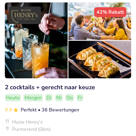
42% Rabatt
2 cocktails + gerecht naar keuze
Heute
Morgen
Di
Mi
Do
Fr
9.9
Perfekt
• 36 Bewertungen
Huize Henry's
Purmerend (0km)