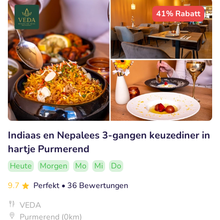
41% Rabatt
Indiaas en Nepalees 3-gangen keuzediner in
hartje Purmerend
Heute
Morgen
Mo
Mi
Do
9.7
Perfekt
• 36 Bewertungen
VEDA
Purmerend (0km)