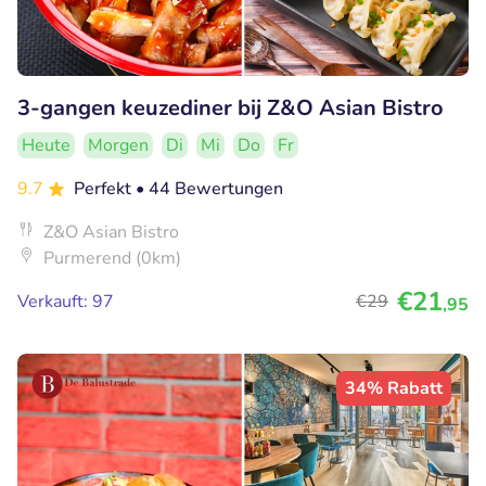
3-gangen keuzediner bij Z&O Asian Bistro
Heute
Morgen
Di
Mi
Do
Fr
9.7
Perfekt
• 44 Bewertungen
Z&O Asian Bistro
Purmerend (0km)
€21
Verkauft: 97
€29
,95
34% Rabatt