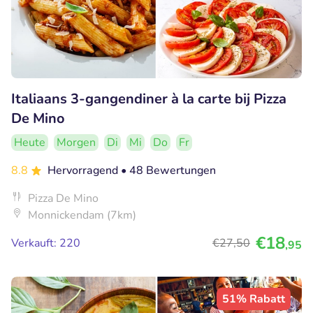
Italiaans 3-gangendiner à la carte bij Pizza
De Mino
Heute
Morgen
Di
Mi
Do
Fr
8.8
Hervorragend
• 48 Bewertungen
Pizza De Mino
Monnickendam (7km)
€18
Verkauft: 220
€27
,50
,95
51% Rabatt