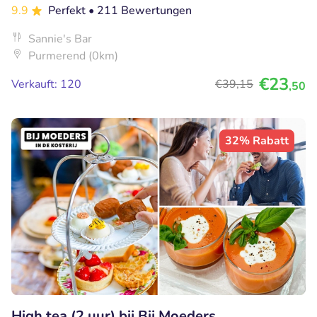
9.9
Perfekt
• 211 Bewertungen
Sannie's Bar
Purmerend (0km)
€23
Verkauft: 120
€39
,15
,50
32% Rabatt
High tea (2 uur) bij Bij Moeders