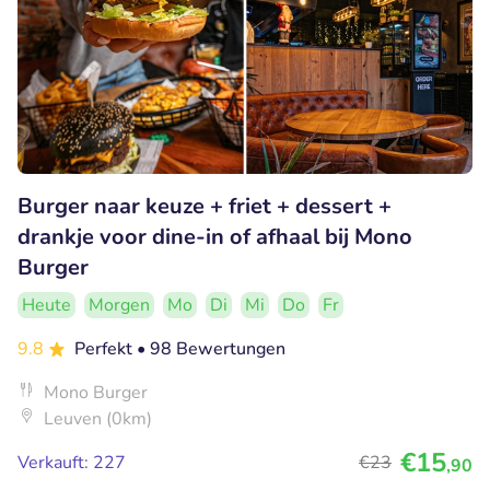
Burger naar keuze + friet + dessert +
drankje voor dine-in of afhaal bij Mono
Burger
Heute
Morgen
Mo
Di
Mi
Do
Fr
9.8
Perfekt
• 98 Bewertungen
Mono Burger
Leuven (0km)
€15
Verkauft: 227
€23
,90