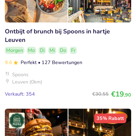
Ontbijt of brunch bij Spoons in hartje
Leuven
Morgen
Mo
Di
Mi
Do
Fr
9.6
Perfekt
• 127 Bewertungen
Spoons
Leuven (0km)
€19
Verkauft: 354
€30
,55
,90
35% Rabatt