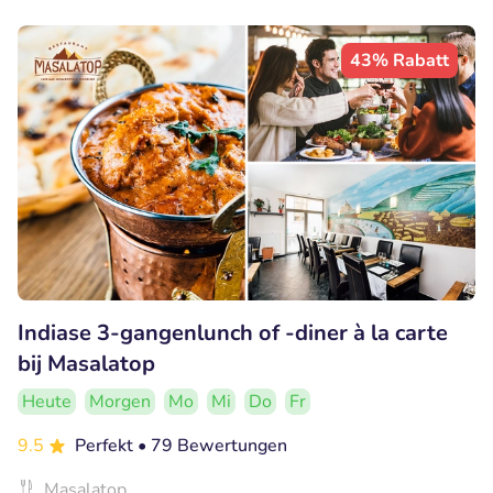
43% Rabatt
Indiase 3-gangenlunch of -diner à la carte
bij Masalatop
Heute
Morgen
Mo
Mi
Do
Fr
9.5
Perfekt
• 79 Bewertungen
Masalatop