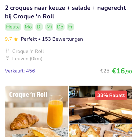
2 croques naar keuze + salade + nagerecht
bij Croque 'n Roll
Heute
Mo
Di
Mi
Do
Fr
9.7
Perfekt
• 153 Bewertungen
Croque 'n Roll
Leuven (0km)
€16
Verkauft: 456
€25
,90
38% Rabatt