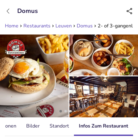
+31208089263
Domus
Erreichbar bis 23:00 Uhr (max 0,09€/Min)
Home
Restaurants
Leuven
Domus
2- of 3-gangenlunc
ationen
Bilder
Standort
Infos Zum Restaurant