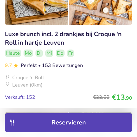
Luxe brunch incl. 2 drankjes bij Croque 'n
Roll in hartje Leuven
Heute
Mo
Di
Mi
Do
Fr
9.7
Perfekt
• 153 Bewertungen
Croque 'n Roll
Leuven (0km)
€13
Verkauft: 152
€22
,50
,90
34% Rabatt
Reservieren
Entdecken
Hotels
Restaurants
Buchungen
Menü