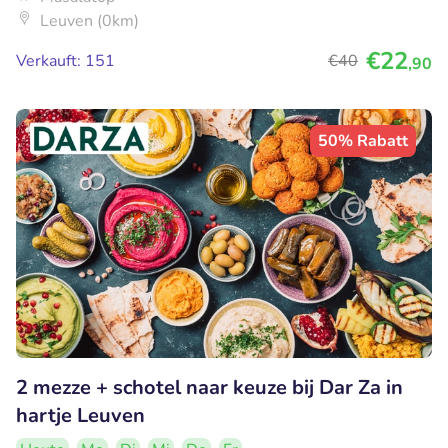
Leuven (0km)
€22
Verkauft: 151
€40
,90
50% Rabatt
2 mezze + schotel naar keuze bij Dar Za in
hartje Leuven