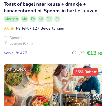
Toast of bagel naar keuze + drankje +
bananenbrood bij Spoons in hartje Leuven
Morgen
Mo
Di
Mi
Do
Fr
9.6
Perfekt
• 127 Bewertungen
Spoons
Leuven (0km)
€13
Verkauft: 477
€21
,30
,90
35% Rabatt