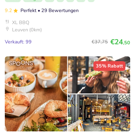
9.2
Perfekt
• 29 Bewertungen
XL BBQ
Leuven (0km)
€24
Verkauft: 99
€37
,75
,50
35% Rabatt