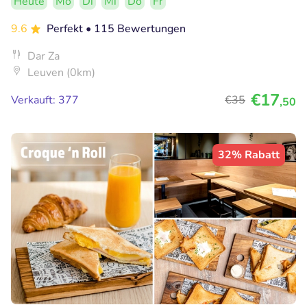
Heute
Mo
Di
Mi
Do
Fr
9.6
Perfekt
• 115 Bewertungen
Dar Za
Leuven (0km)
€17
Verkauft: 377
€35
,50
32% Rabatt