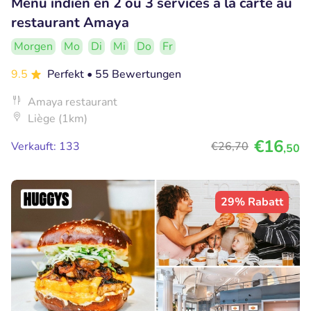
Menu indien en 2 ou 3 services à la carte au
restaurant Amaya
Morgen
Mo
Di
Mi
Do
Fr
9.5
Perfekt
• 55 Bewertungen
Amaya restaurant
Liège (1km)
€16
Verkauft: 133
€26
,70
,50
29% Rabatt