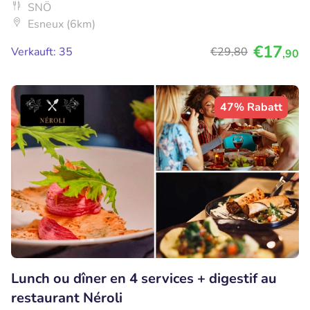
SNÖ
Esneux (6km)
€17
Verkauft: 35
€29
,80
,90
47% Rabatt
Lunch ou dîner en 4 services + digestif au
restaurant Néroli