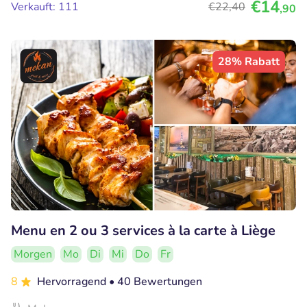
€14
Verkauft: 111
€22
,40
,90
28% Rabatt
Menu en 2 ou 3 services à la carte à Liège
Morgen
Mo
Di
Mi
Do
Fr
8
Hervorragend
• 40 Bewertungen