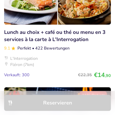
Lunch au choix + café ou thé ou menu en 3
services à la carte à L'Interrogation
9.1
Perfekt
• 422 Bewertungen
L'Interrogation
Fléron (7km)
€14
Verkauft: 300
€22
,35
,90
21% Rabatt
Reservieren
Entdecken
Hotels
Restaurants
Buchungen
Menü