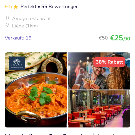
9.5
Perfekt
• 55 Bewertungen
Amaya restaurant
Liège (1km)
€25
Verkauft: 19
€50
,90
38% Rabatt