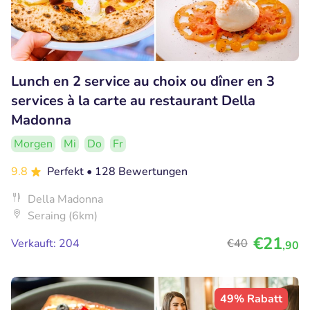
Lunch en 2 service au choix ou dîner en 3
services à la carte au restaurant Della
Madonna
Morgen
Mi
Do
Fr
9.8
Perfekt
• 128 Bewertungen
Della Madonna
Seraing (6km)
€21
Verkauft: 204
€40
,90
49% Rabatt