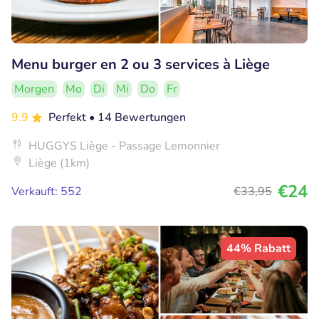
Menu burger en 2 ou 3 services à Liège
Morgen
Mo
Di
Mi
Do
Fr
9.9
Perfekt
• 14 Bewertungen
HUGGYS Liège - Passage Lemonnier
Liège (1km)
€24
Verkauft: 552
€33
,95
44% Rabatt