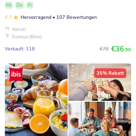
Mi
Do
Fr
8.7
Hervorragend
• 107 Bewertungen
Néroli
Esneux (6km)
€36
Verkauft: 118
€70
,90
35% Rabatt