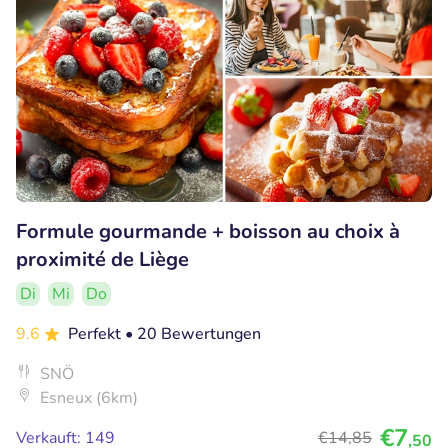
Formule gourmande + boisson au choix à
proximité de Liège
Di
Mi
Do
9.6
Perfekt
• 20 Bewertungen
SNÖ
Esneux (6km)
€7
Verkauft: 149
€14
,85
,50