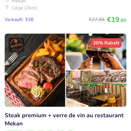
Mekan
Liège (2km)
€19
Verkauft: 338
€27
,55
,90
30% Rabatt
Steak premium + verre de vin au restaurant
Mekan