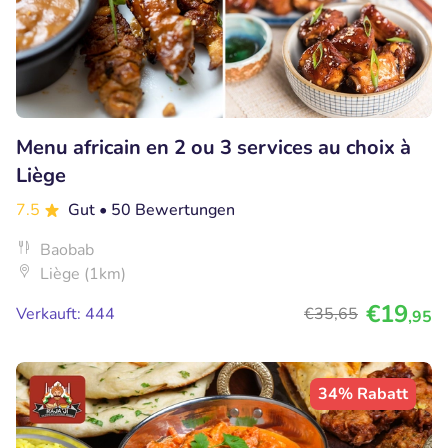
Menu africain en 2 ou 3 services au choix à
Liège
7.5
Gut
• 50 Bewertungen
Baobab
Liège (1km)
€19
Verkauft: 444
€35
,65
,95
34% Rabatt