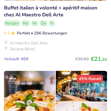
Buffet italien à volonté + apéritif maison
chez Al Maestro Dell Arte
Morgen
Mo
Mi
Do
Fr
9.3
Perfekt
• 286 Bewertungen
Al Maestro Dell Arte
Seraing (6km)
€21
Verkauft: 868
€30
,50
,90
45% Rabatt