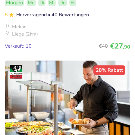
Morgen
Mo
Di
Mi
Do
Fr
8
Hervorragend
• 40 Bewertungen
Mekan
Liège (2km)
€27
Verkauft: 10
€40
,90
28% Rabatt