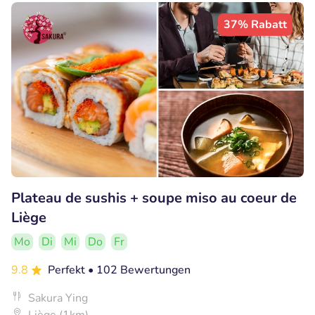
37% Rabatt
Plateau de sushis + soupe miso au coeur de
Liège
Mo
Di
Mi
Do
Fr
9.8
Perfekt
• 102 Bewertungen
Sakura Ying