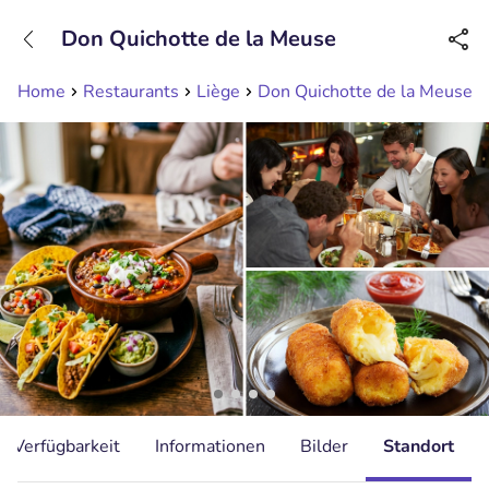
+31208089263
Don Quichotte de la Meuse
Erreichbar bis 23:00 Uhr (max 0,09€/Min)
Home
Restaurants
Liège
Don Quichotte de la Meuse
Verfügbarkeit
Informationen
Bilder
Standort