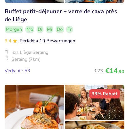
Buffet petit-déjeuner + verre de cava près
de Liège
Morgen
Mo
Di
Mi
Do
Fr
9.4
Perfekt
• 19 Bewertungen
ibis Liège Seraing
Seraing (7km)
€14
Verkauft: 53
€23
,90
33% Rabatt