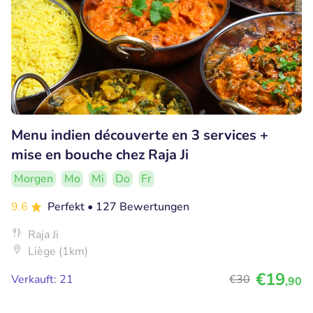
Menu indien découverte en 3 services +
mise en bouche chez Raja Ji
Morgen
Mo
Mi
Do
Fr
9.6
Perfekt
• 127 Bewertungen
Raja Ji
Liège (1km)
€19
Verkauft: 21
€30
,90