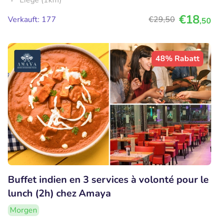
Liège (1km)
€18
Verkauft: 177
€29
,50
,50
48% Rabatt
Buffet indien en 3 services à volonté pour le
lunch (2h) chez Amaya
Morgen