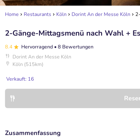
Home
Restaurants
Köln
Dorint An der Messe Köln
2
2-Gänge-Mittagsmenü nach Wahl + Esp
8.4
Hervorragend
• 8 Bewertungen
Dorint An der Messe Köln
Köln (515km)
Verkauft: 16
Rese
Zusammenfassung