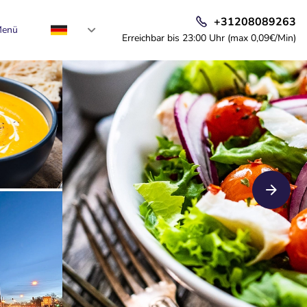
+31208089263
enü
Erreichbar bis 23:00 Uhr (max 0,09€/Min)