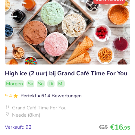
High ice (2 uur) bij Grand Café Time For You
Morgen
Sa
So
Di
Mi
9.4
Perfekt
• 614 Bewertungen
Grand Café Time For You
Neede (8km)
€16
Verkauft: 92
€25
,95