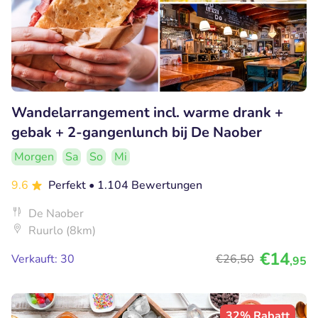
Wandelarrangement incl. warme drank +
gebak + 2-gangenlunch bij De Naober
Morgen
Sa
So
Mi
9.6
Perfekt
• 1.104 Bewertungen
De Naober
Ruurlo (8km)
€14
Verkauft: 30
€26
,50
,95
32% Rabatt