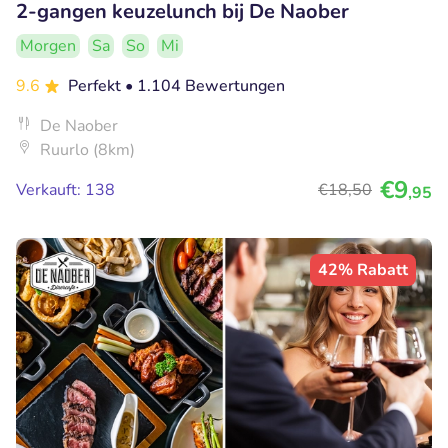
2-gangen keuzelunch bij De Naober
Morgen
Sa
So
Mi
9.6
Perfekt
• 1.104 Bewertungen
De Naober
Ruurlo (8km)
€9
Verkauft: 138
€18
,50
,95
42% Rabatt