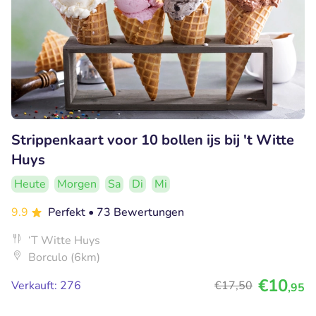
Strippenkaart voor 10 bollen ijs bij 't Witte
Huys
Heute
Morgen
Sa
Di
Mi
9.9
Perfekt
• 73 Bewertungen
‘T Witte Huys
Borculo (6km)
€10
Verkauft: 276
€17
,50
,95