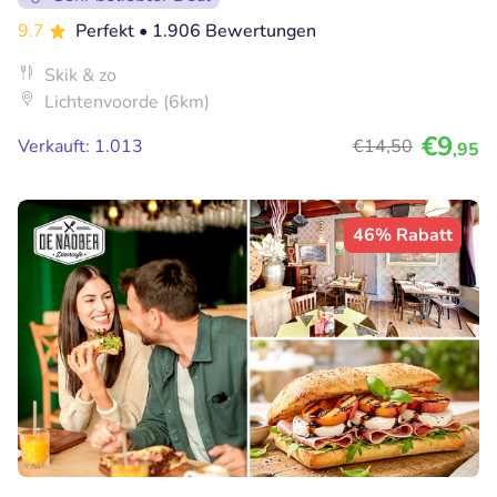
9.7
Perfekt
• 1.906 Bewertungen
Skik & zo
Lichtenvoorde (6km)
€9
Verkauft: 1.013
€14
,50
,95
46% Rabatt