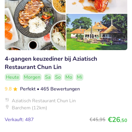
4-gangen keuzediner bij Aziatisch
Restaurant Chun Lin
Heute
Morgen
Sa
So
Mo
Mi
9.8
Perfekt
• 465 Bewertungen
Aziatisch Restaurant Chun Lin
Barchem (12km)
€26
Verkauft: 487
€45
,95
,50