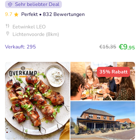
Sehr beliebter Deal
9.7
Perfekt
• 832 Bewertungen
Eetwinkel LEO
Lichtenvoorde (8km)
€9
Verkauft: 295
€15
,35
,95
35% Rabatt