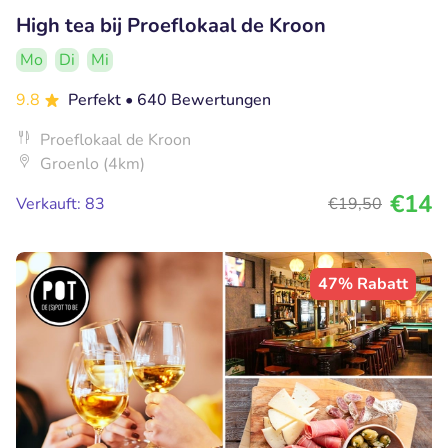
High tea bij Proeflokaal de Kroon
Mo
Di
Mi
9.8
Perfekt
• 640 Bewertungen
Proeflokaal de Kroon
Groenlo (4km)
€14
Verkauft: 83
€19
,50
47% Rabatt