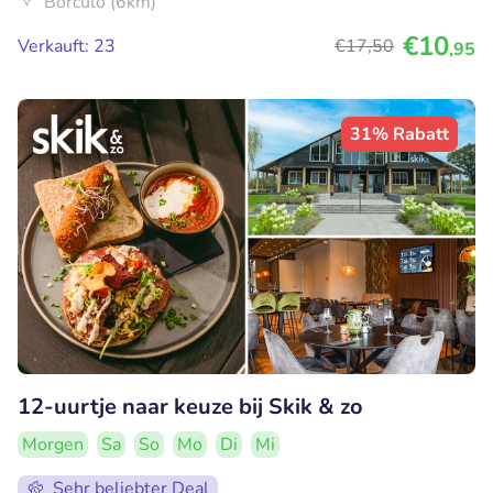
Borculo (6km)
€10
Verkauft: 23
€17
,50
,95
31% Rabatt
12-uurtje naar keuze bij Skik & zo
Morgen
Sa
So
Mo
Di
Mi
Sehr beliebter Deal