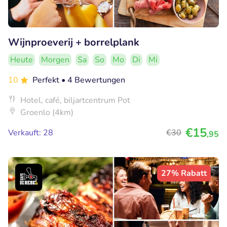
Wijnproeverij + borrelplank
Heute
Morgen
Sa
So
Mo
Di
Mi
10
Perfekt
• 4 Bewertungen
Hotel, café, biljartcentrum Pot
Groenlo (4km)
€15
Verkauft: 28
€30
,95
27% Rabatt