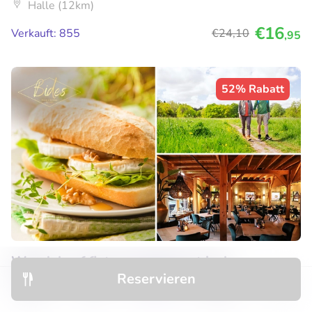
Halle (12km)
€16
Verkauft: 855
€24
,10
,95
52% Rabatt
Wandel- of fietsarrangement incl.
Reservieren
lunchplank bij Bides: Food & Drinks
Entdecken
Hotels
Restaurants
Buchungen
Menü
Morgen
Sa
So
Mi