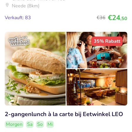
Neede (8km)
€24
Verkauft: 83
€36
,50
35% Rabatt
2-gangenlunch à la carte bij Eetwinkel LEO
Morgen
Sa
So
Mi