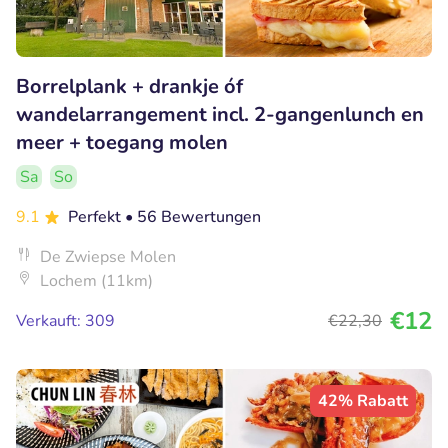
Borrelplank + drankje óf
wandelarrangement incl. 2-gangenlunch en
meer + toegang molen
Sa
So
9.1
Perfekt
• 56 Bewertungen
De Zwiepse Molen
Lochem (11km)
€12
Verkauft: 309
€22
,30
42% Rabatt