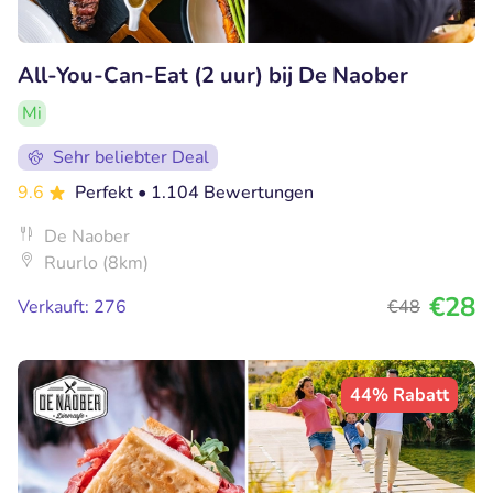
All-You-Can-Eat (2 uur) bij De Naober
Mi
Sehr beliebter Deal
9.6
Perfekt
• 1.104 Bewertungen
De Naober
Ruurlo (8km)
€28
Verkauft: 276
€48
44% Rabatt