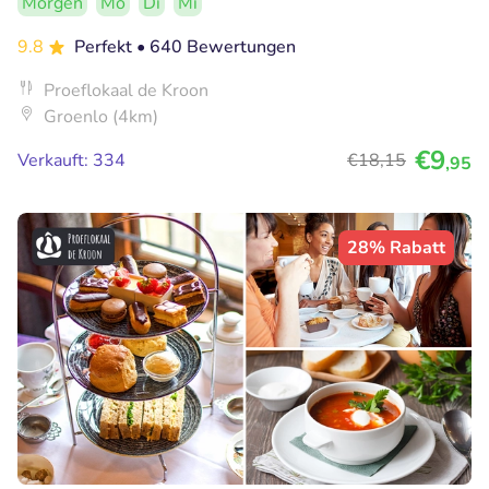
Morgen
Mo
Di
Mi
9.8
Perfekt
• 640 Bewertungen
Proeflokaal de Kroon
Groenlo (4km)
€9
Verkauft: 334
€18
,15
,95
28% Rabatt