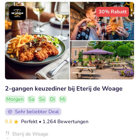
30% Rabatt
2-gangen keuzediner bij Eterij de Woage
Morgen
Sa
So
Di
Mi
Sehr beliebter Deal
9.8
Perfekt
• 1.264 Bewertungen
Eterij de Woage