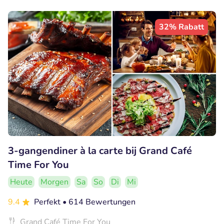
32% Rabatt
3-gangendiner à la carte bij Grand Café
Time For You
Heute
Morgen
Sa
So
Di
Mi
9.4
Perfekt
• 614 Bewertungen
Grand Café Time For You