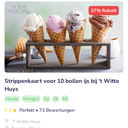
37% Rabatt
Strippenkaart voor 10 bollen ijs bij 't Witte
Huys
Heute
Morgen
Sa
Di
Mi
9.9
Perfekt
• 73 Bewertungen
‘T Witte Huys