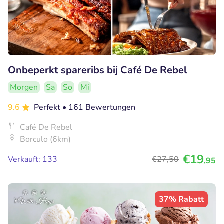
Onbeperkt spareribs bij Café De Rebel
Morgen
Sa
So
Mi
9.6
Perfekt
• 161 Bewertungen
Café De Rebel
Borculo (6km)
€19
Verkauft: 133
€27
,50
,95
37% Rabatt