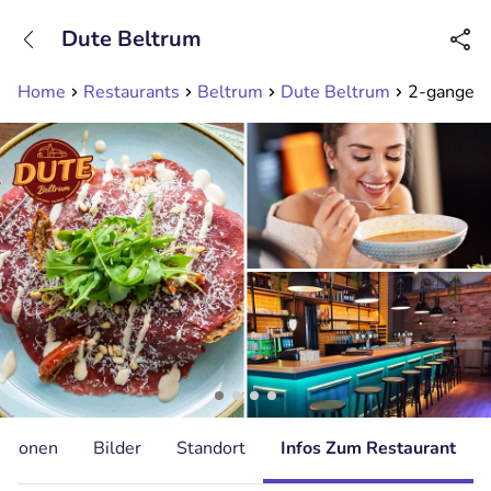
+31208089263
Dute Beltrum
Erreichbar bis 23:00 Uhr (max 0,09€/Min)
Home
Restaurants
Beltrum
Dute Beltrum
2-gangen 
ationen
Bilder
Standort
Infos Zum Restaurant