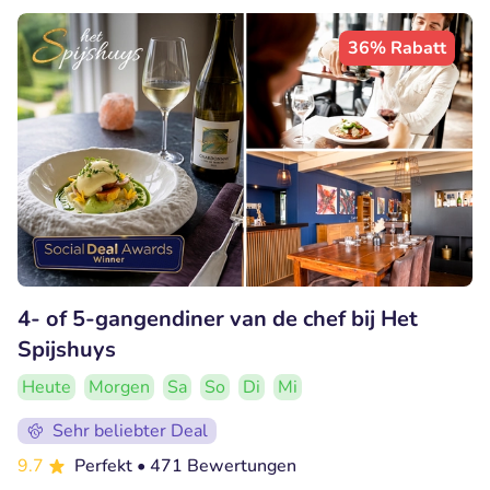
36% Rabatt
4- of 5-gangendiner van de chef bij Het
Spijshuys
Heute
Morgen
Sa
So
Di
Mi
Sehr beliebter Deal
9.7
Perfekt
• 471 Bewertungen