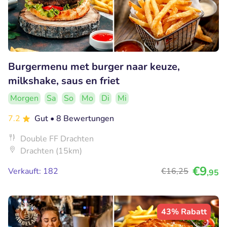
Burgermenu met burger naar keuze,
milkshake, saus en friet
Morgen
Sa
So
Mo
Di
Mi
7.2
Gut
• 8 Bewertungen
Double FF Drachten
Drachten (15km)
€9
Verkauft: 182
€16
,25
,95
43% Rabatt