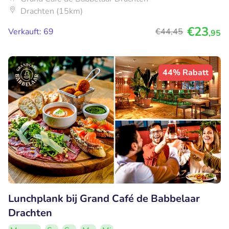
Drachten (15km)
€23
Verkauft: 69
€44
,45
,95
44% Rabatt
Lunchplank bij Grand Café de Babbelaar
Drachten