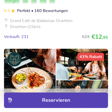
Morgen
Sa
So
Mo
Mi
9.5
Perfekt
• 160 Bewertungen
Grand Café de Babbelaar Drachten
Drachten (15km)
€12
Verkauft: 231
€23
,95
43% Rabatt
Reservieren
Entdecken
Hotels
Restaurants
Buchungen
Menü