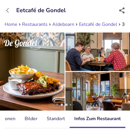
+31208089263
Eetcafé de Gondel
Erreichbar bis 23:00 Uhr (max 0,09€/Min)
Home
Restaurants
Aldeboarn
Eetcafé de Gondel
3-g
ationen
Bilder
Standort
Infos Zum Restaurant