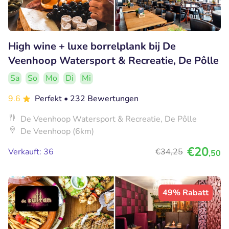
High wine + luxe borrelplank bij De
Veenhoop Watersport & Recreatie, De Pôlle
Sa
So
Mo
Di
Mi
9.6
Perfekt
• 232 Bewertungen
De Veenhoop Watersport & Recreatie, De Pôlle
De Veenhoop (6km)
€20
Verkauft: 36
€34
,25
,50
49% Rabatt