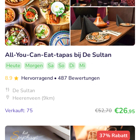
All-You-Can-Eat-tapas bij De Sultan
Heute
Morgen
Sa
So
Di
Mi
8.9
Hervorragend
• 487 Bewertungen
De Sultan
Heerenveen (9km)
€26
Verkauft: 75
€52
,70
,95
37% Rabatt