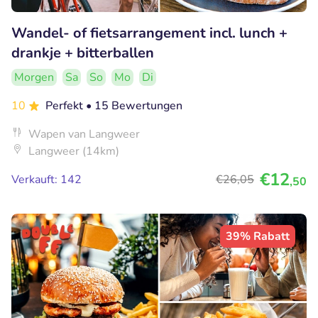
Wandel- of fietsarrangement incl. lunch +
drankje + bitterballen
Morgen
Sa
So
Mo
Di
10
Perfekt
• 15 Bewertungen
Wapen van Langweer
Langweer (14km)
€12
Verkauft: 142
€26
,05
,50
39% Rabatt