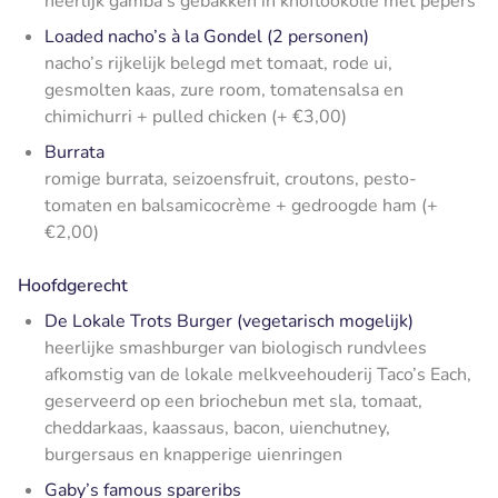
heerlijk gamba’s gebakken in knoflookolie met pepers
Loaded nacho’s à la Gondel (2 personen)
nacho’s rijkelijk belegd met tomaat, rode ui,
gesmolten kaas, zure room, tomatensalsa en
chimichurri + pulled chicken (+ €3,00)
Burrata
romige burrata, seizoensfruit, croutons, pesto-
tomaten en balsamicocrème + gedroogde ham (+
€2,00)
Hoofdgerecht
De Lokale Trots Burger (vegetarisch mogelijk)
heerlijke smashburger van biologisch rundvlees
afkomstig van de lokale melkveehouderij Taco’s Each,
geserveerd op een briochebun met sla, tomaat,
cheddarkaas, kaassaus, bacon, uienchutney,
burgersaus en knapperige uienringen
Gaby’s famous spareribs