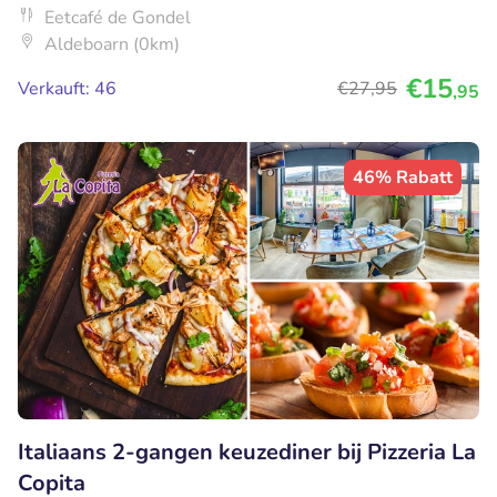
Eetcafé de Gondel
Aldeboarn (0km)
€15
Verkauft: 46
€27
,95
,95
46% Rabatt
Italiaans 2-gangen keuzediner bij Pizzeria La
Copita