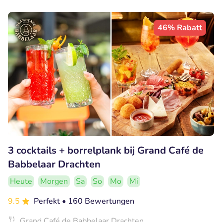
46% Rabatt
3 cocktails + borrelplank bij Grand Café de
Babbelaar Drachten
Heute
Morgen
Sa
So
Mo
Mi
9.5
Perfekt
• 160 Bewertungen
Grand Café de Babbelaar Drachten