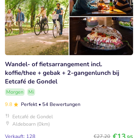
Wandel- of fietsarrangement incl.
koffie/thee + gebak + 2-gangenlunch bij
Eetcafé de Gondel
Morgen
Mi
9.8
Perfekt
• 54 Bewertungen
Eetcafé de Gondel
Aldeboarn (0km)
€13
Verkauft: 128
€27
,20
,95