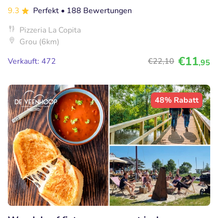
9.3
Perfekt
• 188 Bewertungen
Pizzeria La Copita
Grou (6km)
€11
Verkauft: 472
€22
,10
,95
48% Rabatt