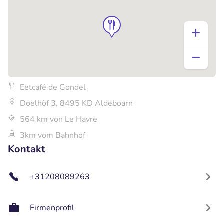
Eetcafé de Gondel
Doelhòf 3, 8495 KD Aldeboarn
564 km von Le Havre
3km vom Bahnhof
Kontakt
+31208089263
Firmenprofil