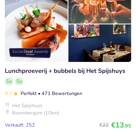
Lunchproeverij + bubbels bij Het Spijshuys
Sa
So
9.7
Perfekt
• 471 Bewertungen
Het Spijshuys
Boornbergum (10km)
€13
Verkauft: 252
€22
,95