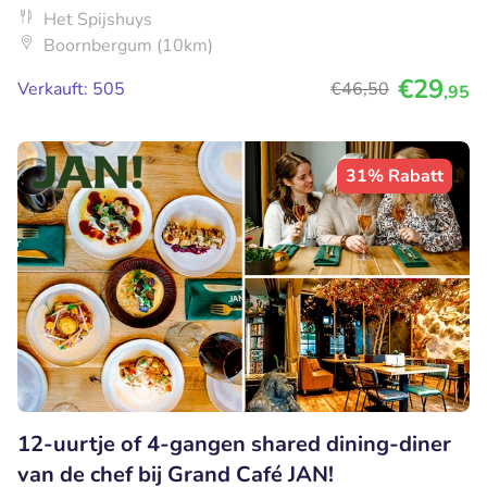
Het Spijshuys
Boornbergum (10km)
€29
Verkauft: 505
€46
,50
,95
31% Rabatt
12-uurtje of 4-gangen shared dining-diner
van de chef bij Grand Café JAN!