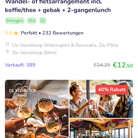
Wandel- of fietsarrangement incl.
koffie/thee + gebak + 2-gangenlunch
Morgen
Mo
Di
9.6
Perfekt
• 232 Bewertungen
De Veenhoop Watersport & Recreatie, De Pôlle
De Veenhoop (6km)
€12
Verkauft: 389
€24
,25
,50
40% Rabatt