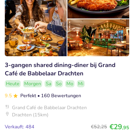
3-gangen shared dining-diner bij Grand
Café de Babbelaar Drachten
Heute
Morgen
Sa
So
Mo
Mi
9.5
Perfekt
• 160 Bewertungen
Grand Café de Babbelaar Drachten
Drachten (15km)
€29
Verkauft: 484
€52
,25
,95