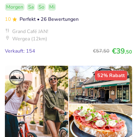
Morgen
Sa
So
Mi
10
Perfekt
• 26 Bewertungen
Grand Café JAN!
Wergea (12km)
€39
Verkauft: 154
€57
,50
,50
52% Rabatt