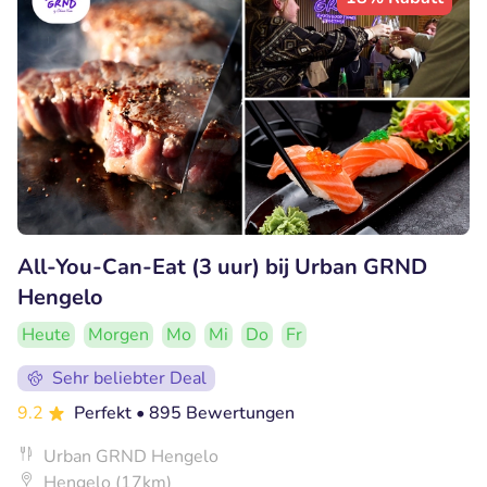
All-You-Can-Eat (3 uur) bij Urban GRND
Hengelo
Heute
Morgen
Mo
Mi
Do
Fr
Sehr beliebter Deal
9.2
Perfekt
• 895 Bewertungen
Urban GRND Hengelo
Hengelo (17km)