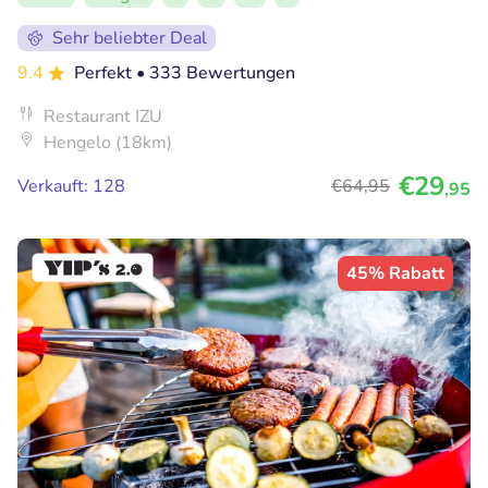
Sehr beliebter Deal
9.4
Perfekt
• 333 Bewertungen
Restaurant IZU
Hengelo (18km)
€29
Verkauft: 128
€64
,95
,95
45% Rabatt