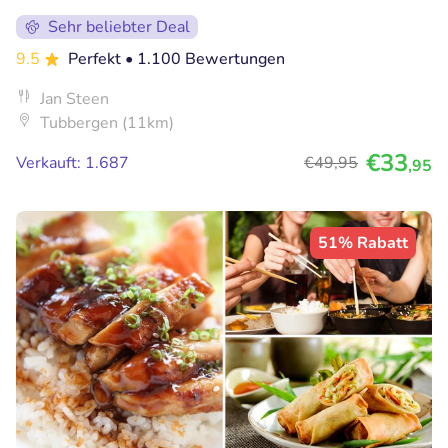
Sehr beliebter Deal
9.5
Perfekt
• 1.100 Bewertungen
Jan Steen
Tubbergen (11km)
€33
Verkauft: 1.687
€49
,95
,95
51% Rabatt