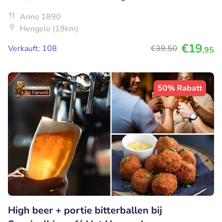
Anno 1890
Hengelo (19km)
€19
Verkauft: 108
€39
,50
,95
50% Rabatt
High beer + portie bitterballen bij