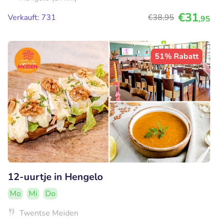
€31
Verkauft: 731
€38
,95
,95
51% Rabatt
12-uurtje in Hengelo
Mo
Mi
Do
Twentse Meiden