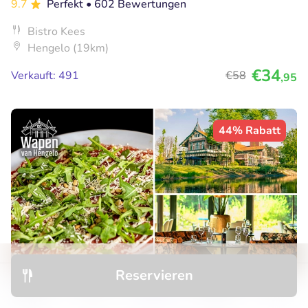
9.7
Perfekt
• 602 Bewertungen
Bistro Kees
Hengelo (19km)
€34
Verkauft: 491
€58
,95
44% Rabatt
Reservieren
Entdecken
Hotels
Restaurants
Buchungen
Menü
3-gangen keuzediner + brood met dips bij