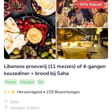
50% Rabatt
Libanese proeverij (11 mezzes) of 4-gangen
keuzediner + brood bij Saha
Heute
Morgen
Do
8.2
Hervorragend
• 229 Bewertungen
Saha
Hengelo (19km)