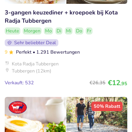
3-gangen keuzediner + kroepoek bij Kota
Radja Tubbergen
Heute
Morgen
Mo
Di
Mi
Do
Fr
Sehr beliebter Deal
9
Perfekt
• 1.291 Bewertungen
Kota Radja Tubbergen
Tubbergen (12km)
€12
Verkauft: 532
€26
,35
,95
50% Rabatt