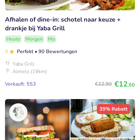
Afhalen of dine-in: schotel naar keuze +
drankje bij Yaba Grill
Heute
Morgen
Mo
9
Perfekt
• 90 Bewertungen
Yaba Grill
Almelo (19km)
€12
Verkauft: 553
€22
,90
,50
39% Rabatt