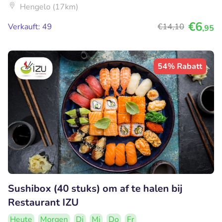
Hengelo (17km)
€6
Verkauft: 49
€14
,10
,95
54% Rabatt
Sushibox (40 stuks) om af te halen bij
Restaurant IZU
Heute
Morgen
Di
Mi
Do
Fr