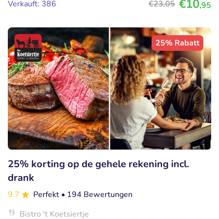
€10
Verkauft: 386
€23
,05
,95
25% Rabatt
25% korting op de gehele rekening incl.
drank
9.7
Perfekt
• 194 Bewertungen
Bistro 't Koetsiertje