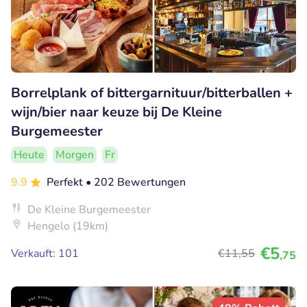
Borrelplank of bittergarnituur/bitterballen +
wijn/bier naar keuze bij De Kleine
Burgemeester
Heute
Morgen
Fr
9.9
Perfekt
• 202 Bewertungen
De Kleine Burgemeester
Hengelo (19km)
€5
Verkauft: 101
€11
,55
,75