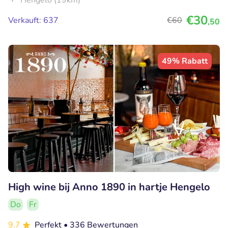
Hengelo (19km)
€30
Verkauft: 637
€60
,50
49% Rabatt
High wine bij Anno 1890 in hartje Hengelo
Do
Fr
9.7
Perfekt
• 336 Bewertungen