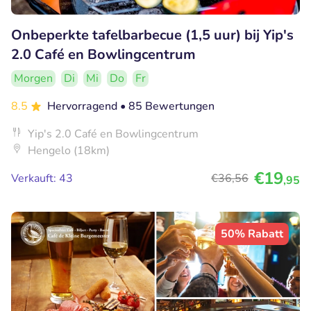
Onbeperkte tafelbarbecue (1,5 uur) bij Yip's
2.0 Café en Bowlingcentrum
Morgen
Di
Mi
Do
Fr
8.5
Hervorragend
• 85 Bewertungen
Yip's 2.0 Café en Bowlingcentrum
Hengelo (18km)
€19
Verkauft: 43
€36
,56
,95
50% Rabatt