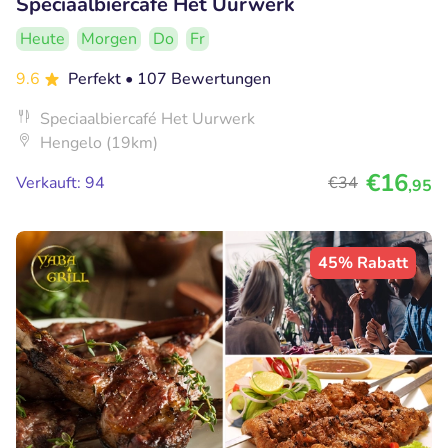
Speciaalbiercafé Het Uurwerk
Heute
Morgen
Do
Fr
9.6
Perfekt
• 107 Bewertungen
Speciaalbiercafé Het Uurwerk
Hengelo (19km)
€16
Verkauft: 94
€34
,95
45% Rabatt