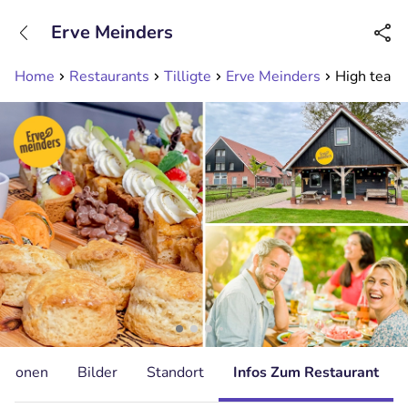
+31208089263
Erve Meinders
Erreichbar bis 23:00 Uhr (max 0,09€/Min)
Home
Restaurants
Tilligte
Erve Meinders
High tea (
ationen
Bilder
Standort
Infos Zum Restaurant