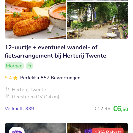
12-uurtje + eventueel wandel- of
fietsarrangement bij Herterij Twente
Morgen
Fr
9.4
Perfekt
• 857 Bewertungen
Herterij Twente
Geesteren OV (14km)
€6
Verkauft: 339
€12
,95
,50
18% Rabatt