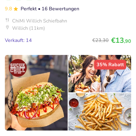
9.8
Perfekt
• 16 Bewertungen
ChiMi Willich Schiefbahn
Willich (11km)
€13
Verkauft: 14
€23
,30
,90
35% Rabatt