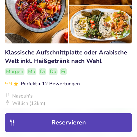
Klassische Aufschnittplatte oder Arabische
Welt inkl. Heißgetränk nach Wahl
Morgen
Mo
Di
Do
Fr
9.9
Perfekt
• 12 Bewertungen
Nasouh's
Willich (12km)
€10
Verkauft: 59
€18
,70
,90
Reservieren
Entdecken
Hotels
Restaurants
Buchungen
Menü