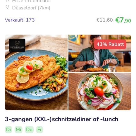
Pizzeria Lombardi
Düsseldorf (7km)
€7
Verkauft: 173
€11
,60
,90
43% Rabatt
3-gangen (XXL-)schnitzeldiner of -lunch
Di
Mi
Do
Fr