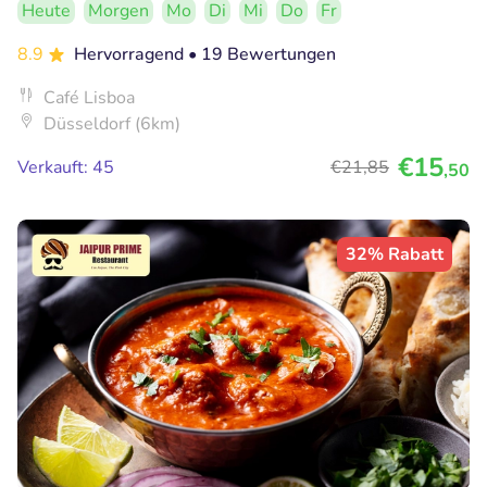
Heute
Morgen
Mo
Di
Mi
Do
Fr
8.9
Hervorragend
• 19 Bewertungen
Café Lisboa
Düsseldorf (6km)
€15
Verkauft: 45
€21
,85
,50
32% Rabatt