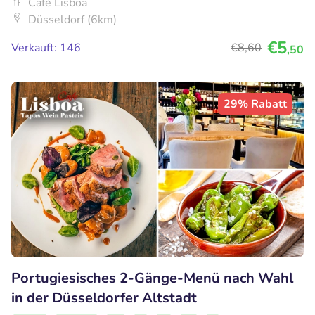
Café Lisboa
Düsseldorf (6km)
€5
Verkauft: 146
€8
,60
,50
29% Rabatt
Portugiesisches 2-Gänge-Menü nach Wahl
in der Düsseldorfer Altstadt