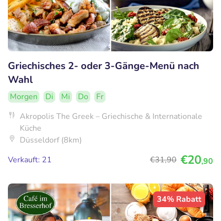
Griechisches 2- oder 3-Gänge-Menü nach
Wahl
Morgen
Di
Mi
Do
Fr
Akropolis The Greek – Griechische & Internationale
Küche
Düsseldorf (8km)
€20
Verkauft: 21
€31
,90
,90
34% Rabatt