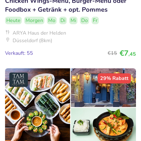
Chicken Wings-Menü, Burger-Menü oder
Foodbox + Getränk + opt. Pommes
Heute
Morgen
Mo
Di
Mi
Do
Fr
ARYA Haus der Helden
Düsseldorf (8km)
€7
Verkauft: 55
€15
,45
29% Rabatt