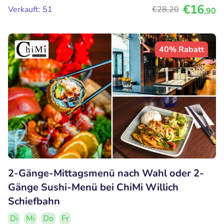
€16
Verkauft: 51
€28
,20
,90
40% Rabatt
2-Gänge-Mittagsmenü nach Wahl oder 2-
Gänge Sushi-Menü bei ChiMi Willich
Schiefbahn
Di
Mi
Do
Fr