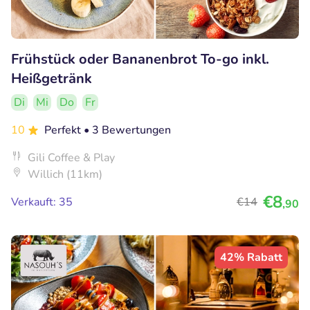
Frühstück oder Bananenbrot To-go inkl.
Heißgetränk
Di
Mi
Do
Fr
10
Perfekt
• 3 Bewertungen
Gili Coffee & Play
Willich (11km)
€8
Verkauft: 35
€14
,90
42% Rabatt