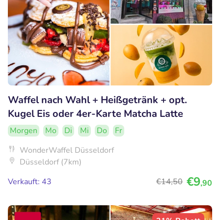
Waffel nach Wahl + Heißgetränk + opt.
Kugel Eis oder 4er-Karte Matcha Latte
Morgen
Mo
Di
Mi
Do
Fr
WonderWaffel Düsseldorf
Düsseldorf (7km)
€9
Verkauft: 43
€14
,50
,90