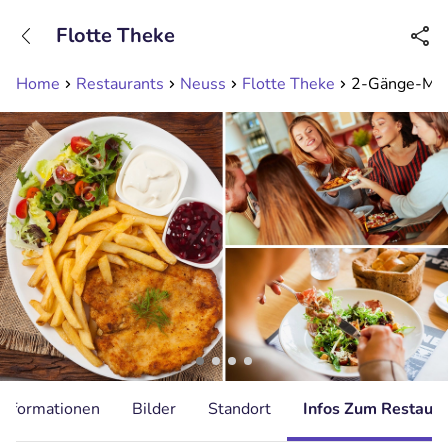
+31208089263
Flotte Theke
Erreichbar bis 23:00 Uhr (max 0,09€/Min)
Home
Restaurants
Neuss
Flotte Theke
2-Gänge-Menü
Informationen
Bilder
Standort
Infos Zum Restaura