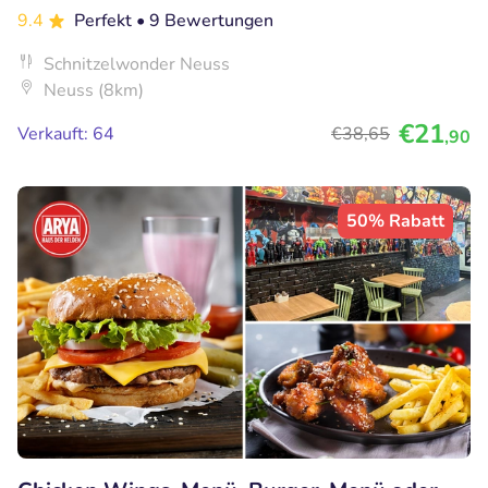
9.4
Perfekt
• 9 Bewertungen
Schnitzelwonder Neuss
Neuss (8km)
€21
Verkauft: 64
€38
,65
,90
50% Rabatt