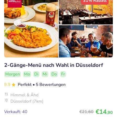
31% Rabatt
2-Gänge-Menü nach Wahl in Düsseldorf
Morgen
Mo
Di
Mi
Do
Fr
9.9
Perfekt
• 5 Bewertungen
Himmel & Ähd
Düsseldorf (7km)
€14
Verkauft: 40
€21
,60
,90