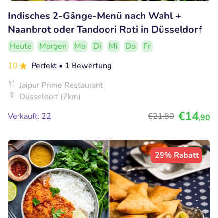
Indisches 2-Gänge-Menü nach Wahl +
Naanbrot oder Tandoori Roti in Düsseldorf
Heute
Morgen
Mo
Di
Mi
Do
Fr
10
Perfekt
• 1 Bewertung
Jaipur Prime Restaurant
Düsseldorf (7km)
€14
Verkauft: 22
€21
,80
,90
29% Rabatt