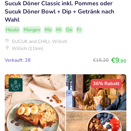
Sucuk Döner Classic inkl. Pommes oder
Sucuk Döner Bowl + Dip + Getränk nach
Wahl
Heute
Morgen
Mo
Mi
Do
Fr
SUCUK and CHILL Willich
Willich (11km)
€9
Verkauft: 28
€15
,20
,90
36% Rabatt