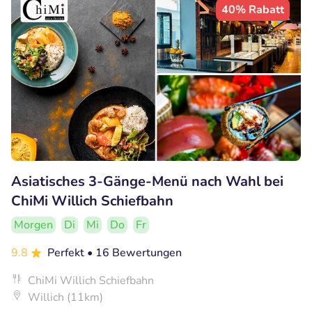
40% Rabatt
Asiatisches 3-Gänge-Menü nach Wahl bei
ChiMi Willich Schiefbahn
Morgen
Di
Mi
Do
Fr
9.8
Perfekt
• 16 Bewertungen
ChiMi Willich Schiefbahn
Willich (11km)