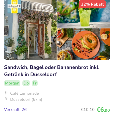
32% Rabatt
Sandwich, Bagel oder Bananenbrot inkl.
Getränk in Düsseldorf
Morgen
Do
Fr
Café Lemonade
Düsseldorf (6km)
€6
Verkauft: 26
€10
,10
,90