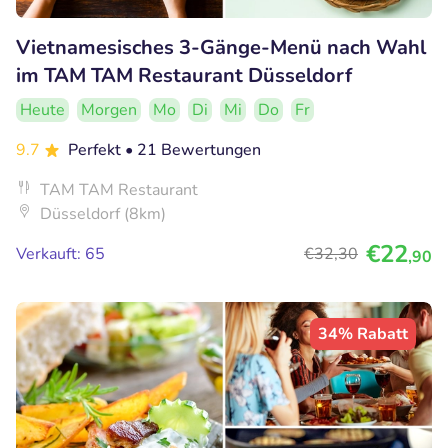
Vietnamesisches 3-Gänge-Menü nach Wahl
im TAM TAM Restaurant Düsseldorf
Heute
Morgen
Mo
Di
Mi
Do
Fr
9.7
Perfekt
• 21 Bewertungen
TAM TAM Restaurant
Düsseldorf (8km)
€22
Verkauft: 65
€32
,30
,90
34% Rabatt