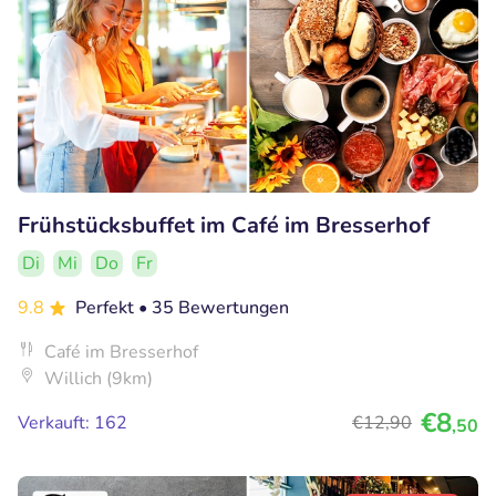
Frühstücksbuffet im Café im Bresserhof
Di
Mi
Do
Fr
9.8
Perfekt
• 35 Bewertungen
Café im Bresserhof
Willich (9km)
€8
Verkauft: 162
€12
,90
,50