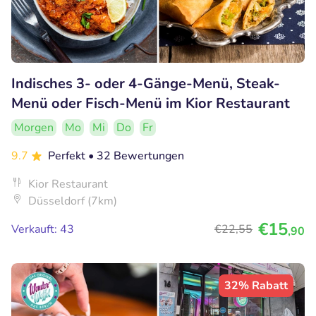
Indisches 3- oder 4-Gänge-Menü, Steak-
Menü oder Fisch-Menü im Kior Restaurant
Morgen
Mo
Mi
Do
Fr
9.7
Perfekt
• 32 Bewertungen
Kior Restaurant
Düsseldorf (7km)
€15
Verkauft: 43
€22
,55
,90
32% Rabatt