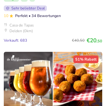
Sehr beliebter Deal
10
Perfekt
• 34 Bewertungen
Casa de Tapas
Delden (0km)
€20
Verkauft: 683
€40
,50
,50
51% Rabatt