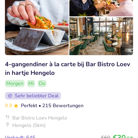
4-gangendiner à la carte bij Bar Bistro Loev
in hartje Hengelo
Morgen
Mi
Do
Sehr beliebter Deal
9.9
Perfekt
• 215 Bewertungen
Bar Bistro Loev Hengelo
Hengelo (5km)
€30
Verkauft: 645
€60