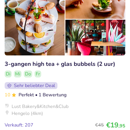
3-gangen high tea + glas bubbels (2 uur)
Di
Mi
Do
Fr
Sehr beliebter Deal
10
Perfekt
• 1 Bewertung
Lust Bakery&Kitchen&Club
Hengelo (4km)
€19
Verkauft: 207
€45
,95