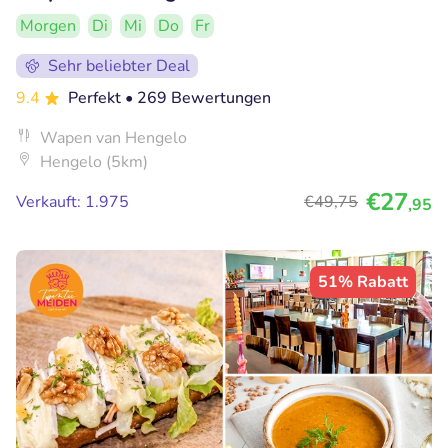
Morgen
Di
Mi
Do
Fr
Sehr beliebter Deal
9.4
Perfekt
• 269 Bewertungen
Wapen van Hengelo
Hengelo (5km)
€27
Verkauft: 1.975
€49
,75
,95
51% Rabatt