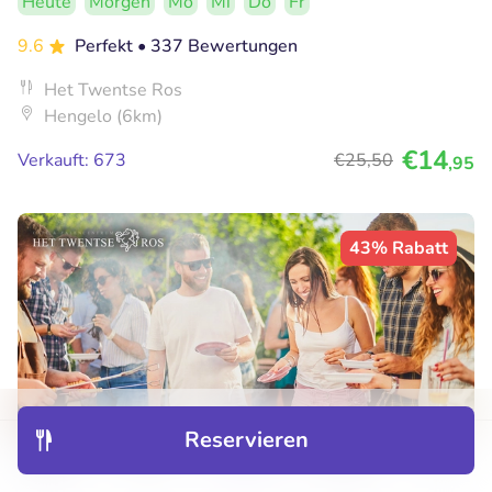
Heute
Morgen
Mo
Mi
Do
Fr
9.6
Perfekt
• 337 Bewertungen
Het Twentse Ros
Hengelo (6km)
€14
Verkauft: 673
€25
,50
,95
43% Rabatt
Reservieren
Entdecken
Hotels
Restaurants
Buchungen
Menü