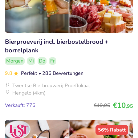
Bierproeverij incl. bierbostelbrood +
borrelplank
Morgen
Mi
Do
Fr
9.8
Perfekt
• 286 Bewertungen
Twentse Bierbrouwerij Proeflokaal
Hengelo (4km)
€10
Verkauft: 776
€19
,95
,95
56% Rabatt