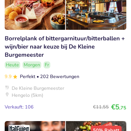
Borrelplank of bittergarnituur/bitterballen +
wijn/bier naar keuze bij De Kleine
Burgemeester
Heute
Morgen
Fr
9.9
Perfekt
• 202 Bewertungen
De Kleine Burgemeester
Hengelo (5km)
€5
Verkauft: 106
€11
,55
,75
50% Rabatt