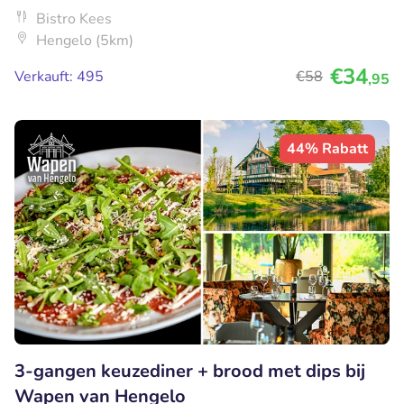
Bistro Kees
Hengelo (5km)
€34
Verkauft: 495
€58
,95
44% Rabatt
3-gangen keuzediner + brood met dips bij
Wapen van Hengelo