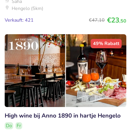
Saha
Hengelo (5km)
€23
Verkauft: 421
€47
,10
,50
49% Rabatt
High wine bij Anno 1890 in hartje Hengelo
Do
Fr