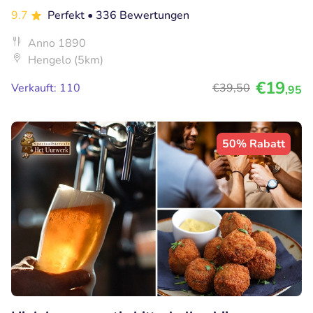
9.7
Perfekt
• 336 Bewertungen
Anno 1890
Hengelo (5km)
€19
Verkauft: 110
€39
,50
,95
50% Rabatt