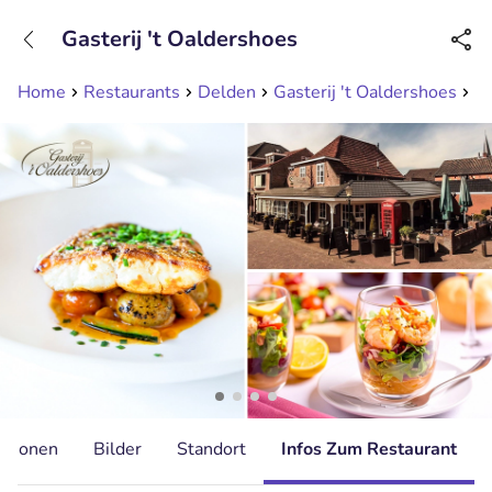
+31208089263
Gasterij 't Oaldershoes
Erreichbar bis 23:00 Uhr (max 0,09€/Min)
Home
Restaurants
Delden
Gasterij 't Oaldershoes
3-
ationen
Bilder
Standort
Infos Zum Restaurant