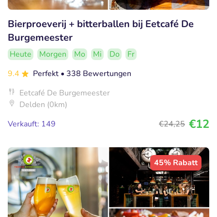
Bierproeverij + bitterballen bij Eetcafé De
Burgemeester
Heute
Morgen
Mo
Mi
Do
Fr
9.4
Perfekt
• 338 Bewertungen
Eetcafé De Burgemeester
Delden (0km)
€12
Verkauft: 149
€24
,25
45% Rabatt