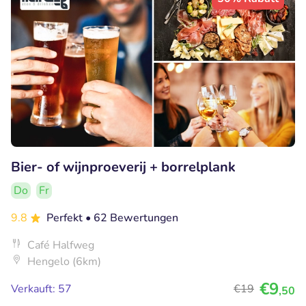
Bier- of wijnproeverij + borrelplank
Do
Fr
9.8
Perfekt
• 62 Bewertungen
Café Halfweg
Hengelo (6km)
€9
Verkauft: 57
€19
,50