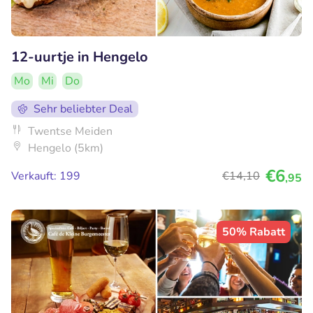
12-uurtje in Hengelo
Mo
Mi
Do
Sehr beliebter Deal
Twentse Meiden
Hengelo (5km)
€6
Verkauft: 199
€14
,10
,95
50% Rabatt