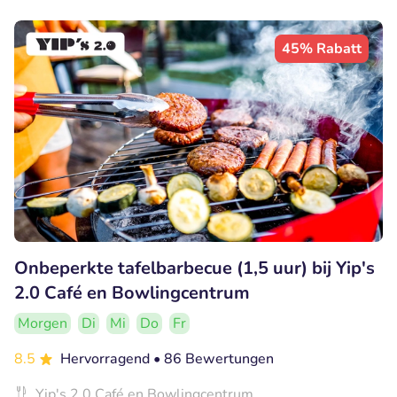
45% Rabatt
Onbeperkte tafelbarbecue (1,5 uur) bij Yip's
2.0 Café en Bowlingcentrum
Morgen
Di
Mi
Do
Fr
8.5
Hervorragend
• 86 Bewertungen
Yip's 2.0 Café en Bowlingcentrum