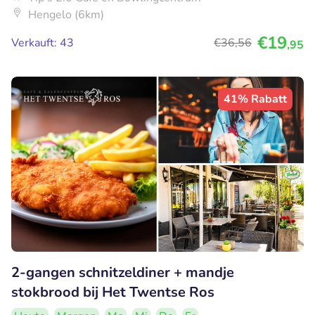
Hengelo (6km)
€19
Verkauft: 43
€36
,56
,95
41% Rabatt
2-gangen schnitzeldiner + mandje
stokbrood bij Het Twentse Ros