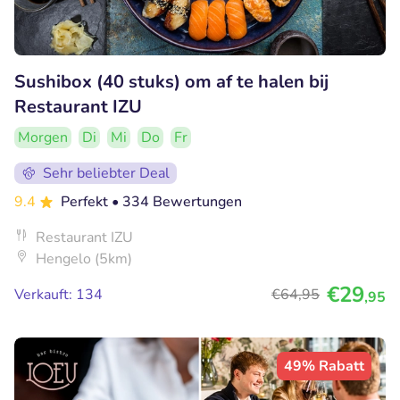
Sushibox (40 stuks) om af te halen bij
Restaurant IZU
Morgen
Di
Mi
Do
Fr
Sehr beliebter Deal
9.4
Perfekt
• 334 Bewertungen
Restaurant IZU
Hengelo (5km)
€29
Verkauft: 134
€64
,95
,95
49% Rabatt