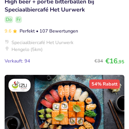
High beer + portie bitterballen bij
Speciaalbiercafé Het Uurwerk
Do
Fr
9.6
Perfekt
• 107 Bewertungen
Speciaalbiercafé Het Uurwerk
Hengelo (5km)
€16
Verkauft: 94
€34
,95
54% Rabatt