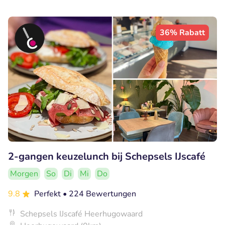
36% Rabatt
2-gangen keuzelunch bij Schepsels IJscafé
Morgen
So
Di
Mi
Do
9.8
Perfekt
• 224 Bewertungen
Schepsels IJscafé Heerhugowaard