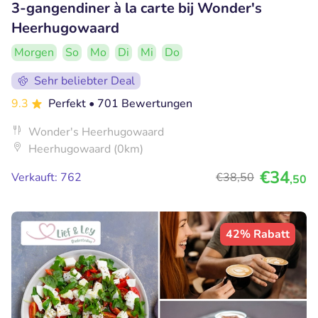
3-gangendiner à la carte bij Wonder's
Heerhugowaard
Morgen
So
Mo
Di
Mi
Do
Sehr beliebter Deal
9.3
Perfekt
• 701 Bewertungen
Wonder's Heerhugowaard
Heerhugowaard (0km)
€34
Verkauft: 762
€38
,50
,50
42% Rabatt