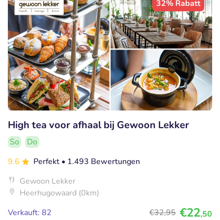
32% Rabatt
High tea voor afhaal bij Gewoon Lekker
So
Do
9.6
Perfekt
• 1.493 Bewertungen
Gewoon Lekker
Heerhugowaard (0km)
€22
Verkauft: 82
€32
,95
,50