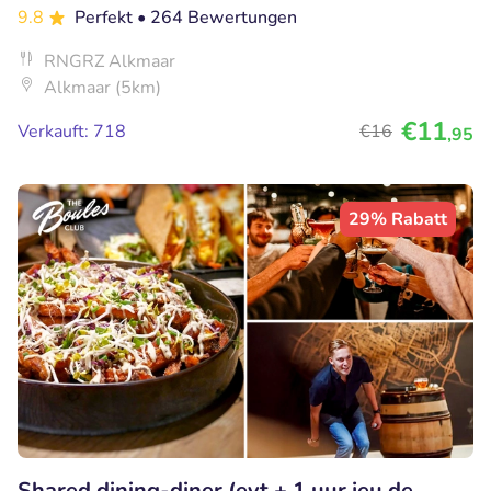
9.8
Perfekt
• 264 Bewertungen
RNGRZ Alkmaar
Alkmaar (5km)
€11
Verkauft: 718
€16
,95
29% Rabatt
Shared dining-diner (evt + 1 uur jeu de