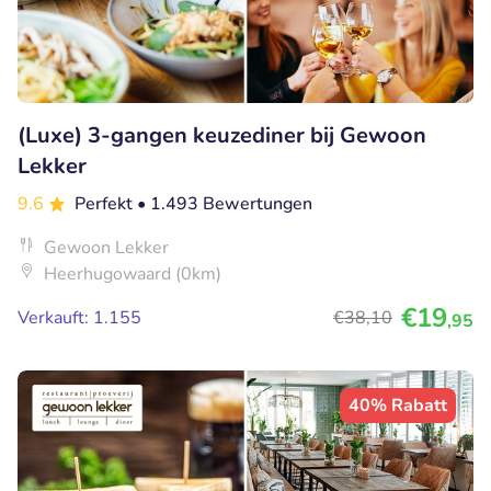
(Luxe) 3-gangen keuzediner bij Gewoon
Lekker
9.6
Perfekt
• 1.493 Bewertungen
Gewoon Lekker
Heerhugowaard (0km)
€19
Verkauft: 1.155
€38
,10
,95
40% Rabatt