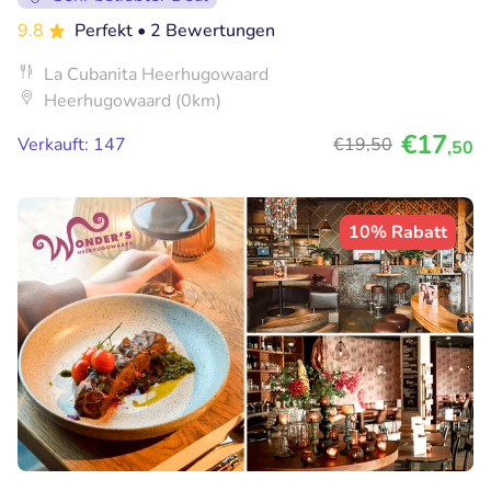
9.8
Perfekt
• 2 Bewertungen
La Cubanita Heerhugowaard
Heerhugowaard (0km)
€17
Verkauft: 147
€19
,50
,50
10% Rabatt