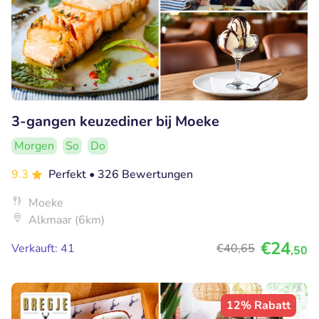
3-gangen keuzediner bij Moeke
Morgen
So
Do
9.3
Perfekt
• 326 Bewertungen
Moeke
Alkmaar (6km)
€24
Verkauft: 41
€40
,65
,50
12% Rabatt