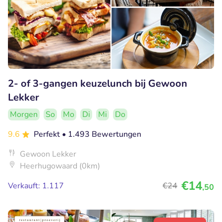
2- of 3-gangen keuzelunch bij Gewoon
Lekker
Morgen
So
Mo
Di
Mi
Do
9.6
Perfekt
• 1.493 Bewertungen
Gewoon Lekker
Heerhugowaard (0km)
€14
Verkauft: 1.117
€24
,50