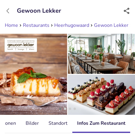
+31208089263
Gewoon Lekker
Erreichbar bis 23:00 Uhr (max 0,09€/Min)
Home
Restaurants
Heerhugowaard
Gewoon Lekker
ationen
Bilder
Standort
Infos Zum Restaurant