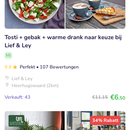
Tosti + gebak + warme drank naar keuze bij
Lief & Ley
Mi
9.8
Perfekt
• 107 Bewertungen
Lief & Ley
Heerhugowaard (2km)
€6
Verkauft: 43
€11
,15
,50
34% Rabatt