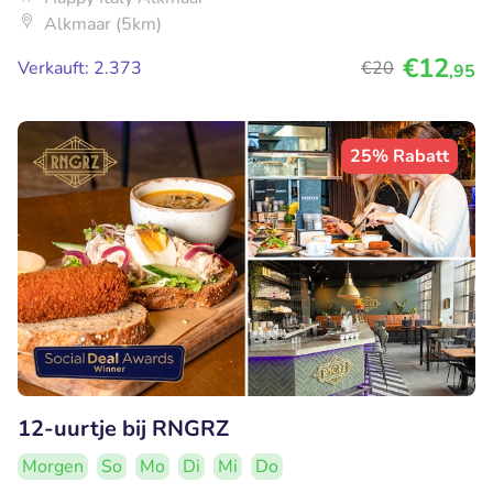
Alkmaar (5km)
€12
Verkauft: 2.373
€20
,95
25% Rabatt
12-uurtje bij RNGRZ
Morgen
So
Mo
Di
Mi
Do