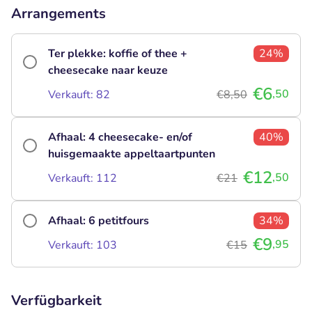
Arrangements
Ter plekke: koffie of thee +
24%
cheesecake naar keuze
€6
,50
Verkauft: 82
€8,50
Afhaal: 4 cheesecake- en/of
40%
huisgemaakte appeltaartpunten
€12
,50
Verkauft: 112
€21
Afhaal: 6 petitfours
34%
€9
,95
Verkauft: 103
€15
Verfügbarkeit