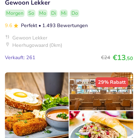
Gewoon Lekker
Morgen
So
Mo
Di
Mi
Do
9.6
Perfekt
• 1.493 Bewertungen
Gewoon Lekker
Heerhugowaard (0km)
€13
Verkauft: 261
€24
,50
29% Rabatt