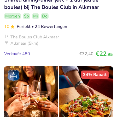
boules) bij The Boules Club in Alkmaar
Morgen
So
Mi
Do
10
Perfekt
• 24 Bewertungen
The Boules Club Alkmaar
Alkmaar (5km)
€22
Verkauft: 480
€32
,40
,95
34% Rabatt