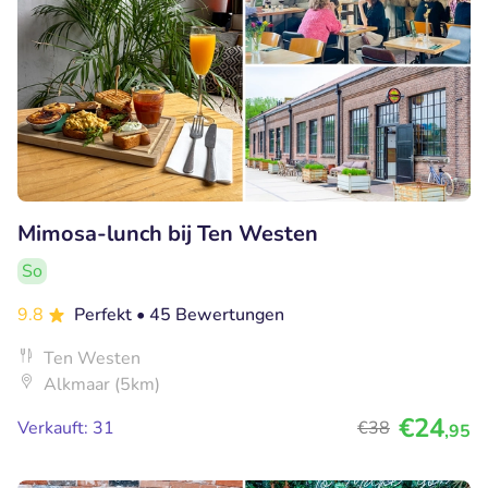
Mimosa-lunch bij Ten Westen
So
9.8
Perfekt
• 45 Bewertungen
Ten Westen
Alkmaar (5km)
€24
Verkauft: 31
€38
,95