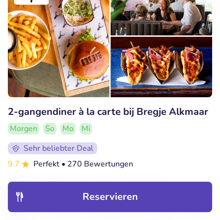
2-gangendiner à la carte bij Bregje Alkmaar
Morgen
So
Mo
Mi
Sehr beliebter Deal
9.7
Perfekt
• 270 Bewertungen
Bregje Alkmaar
Reservieren
Alkmaar (6km)
Entdecken
Hotels
Restaurants
Buchungen
Menü
€14
Verkauft: 1.234
€17
,95