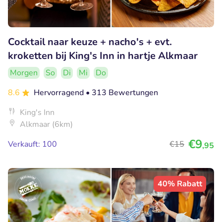
Cocktail naar keuze + nacho's + evt.
kroketten bij King's Inn in hartje Alkmaar
Morgen
So
Di
Mi
Do
8.6
Hervorragend
• 313 Bewertungen
King's Inn
Alkmaar (6km)
€9
Verkauft: 100
€15
,95
40% Rabatt