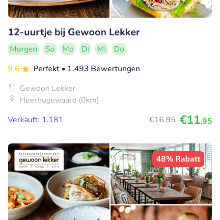
12-uurtje bij Gewoon Lekker
Morgen
So
Mo
Di
Mi
Do
9.6
Perfekt
• 1.493 Bewertungen
Gewoon Lekker
Heerhugowaard (0km)
€11
Verkauft: 1.181
€16
,95
,95
48% Rabatt