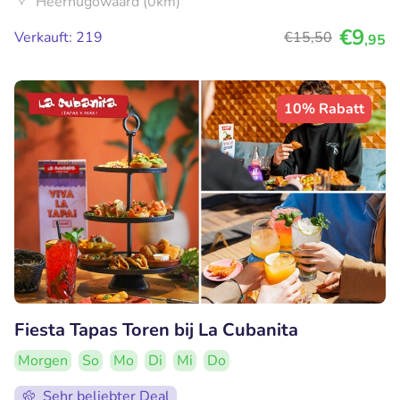
Heerhugowaard (0km)
€9
Verkauft: 219
€15
,50
,95
10% Rabatt
Fiesta Tapas Toren bij La Cubanita
Morgen
So
Mo
Di
Mi
Do
Sehr beliebter Deal