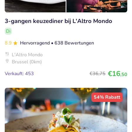
3-gangen keuzediner bij L'Altro Mondo
Di
8.9
Hervorragend
• 638 Bewertungen
L'Altro Mondo
Brussel (0km)
€16
Verkauft: 453
€36
,75
,50
54% Rabatt