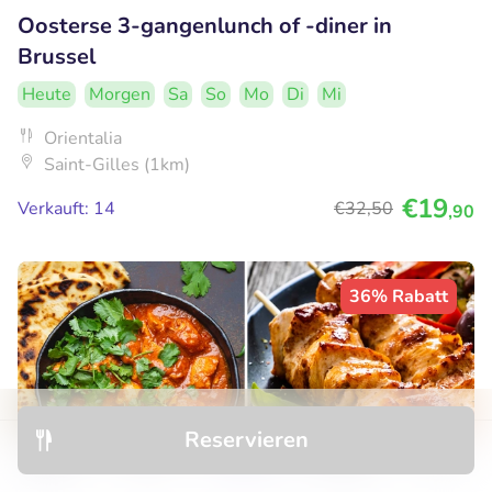
Oosterse 3-gangenlunch of -diner in
Brussel
Heute
Morgen
Sa
So
Mo
Di
Mi
Orientalia
Saint-Gilles (1km)
€19
Verkauft: 14
€32
,50
,90
36% Rabatt
Reservieren
Entdecken
Hotels
Restaurants
Buchungen
Menü