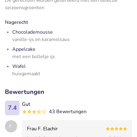
De gerechten worden geserveerd met een selectie
seizoensgroenten
Nagerecht
Chocolademousse
vanille-ijs en karamelsaus
Appelcake
met een bolletje ijs
Wafel
huisgemaakt
Bewertungen
Gut
7.4
43 Bewertungen
F.
Frau F. Elachir