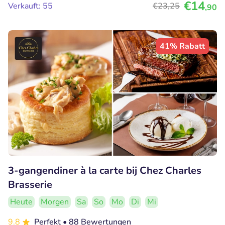
€14
Verkauft: 55
€23
,25
,90
41% Rabatt
3-gangendiner à la carte bij Chez Charles
Brasserie
Heute
Morgen
Sa
So
Mo
Di
Mi
9.8
Perfekt
• 88 Bewertungen