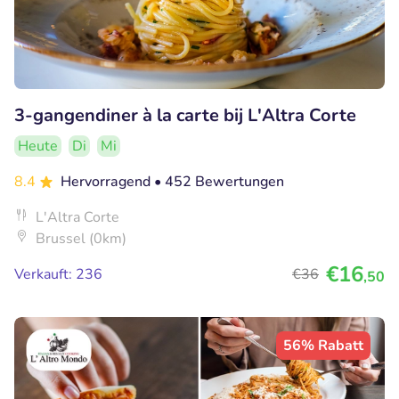
3-gangendiner à la carte bij L'Altra Corte
Heute
Di
Mi
8.4
Hervorragend
• 452 Bewertungen
L'Altra Corte
Brussel (0km)
€16
Verkauft: 236
€36
,50
56% Rabatt