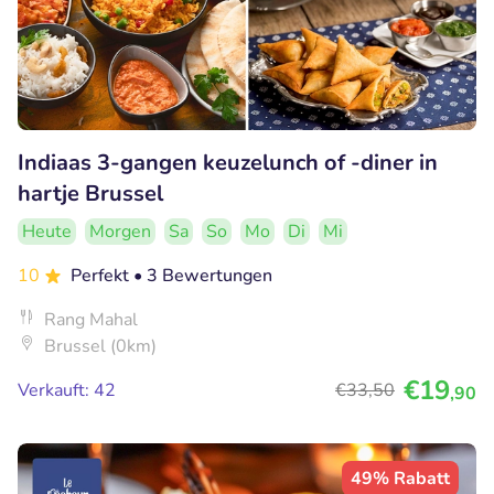
Indiaas 3-gangen keuzelunch of -diner in
hartje Brussel
Heute
Morgen
Sa
So
Mo
Di
Mi
10
Perfekt
• 3 Bewertungen
Rang Mahal
Brussel (0km)
€19
Verkauft: 42
€33
,50
,90
49% Rabatt