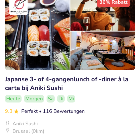
36% Rabatt
Japanse 3- of 4-gangenlunch of -diner à la
carte bij Aniki Sushi
Heute
Morgen
Sa
Di
Mi
9.3
Perfekt
• 116 Bewertungen
Aniki Sushi
Brussel (0km)