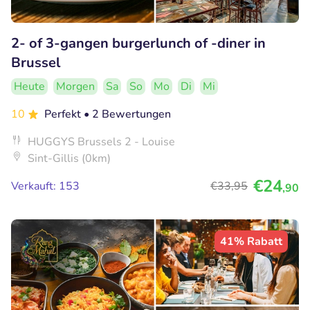
2- of 3-gangen burgerlunch of -diner in
Brussel
Heute
Morgen
Sa
So
Mo
Di
Mi
10
Perfekt
• 2 Bewertungen
HUGGYS Brussels 2 - Louise
Sint-Gillis (0km)
€24
Verkauft: 153
€33
,95
,90
41% Rabatt