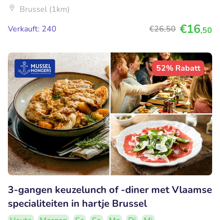
Brussel (1km)
€16
Verkauft: 240
€26
,50
,50
52% Rabatt
3-gangen keuzelunch of -diner met Vlaamse
specialiteiten in hartje Brussel