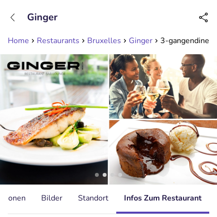
+31208089263
Ginger
Erreichbar bis 23:00 Uhr (max 0,09€/Min)
Home
Restaurants
Bruxelles
Ginger
3-gangendiner of
ationen
Bilder
Standort
Infos Zum Restaurant