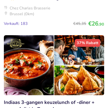
Chez Charles Brasserie
Brussel (0km)
€26
Verkauft: 183
€45
,35
,90
37% Rabatt
Indiaas 3-gangen keuzelunch of -diner +