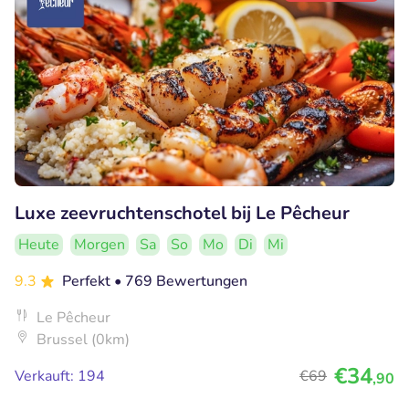
Luxe zeevruchtenschotel bij Le Pêcheur
Heute
Morgen
Sa
So
Mo
Di
Mi
9.3
Perfekt
• 769 Bewertungen
Le Pêcheur
Brussel (0km)
€34
Verkauft: 194
€69
,90