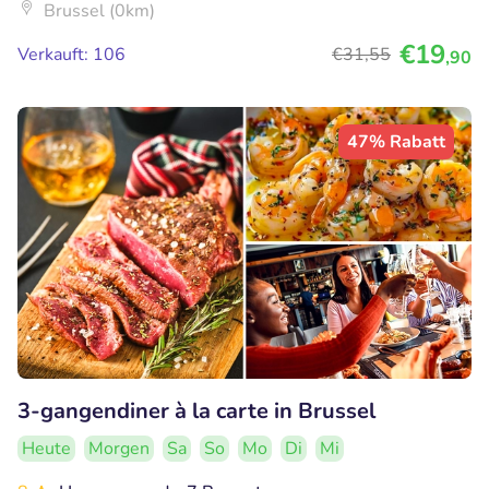
Brussel (0km)
€19
Verkauft: 106
€31
,55
,90
47% Rabatt
3-gangendiner à la carte in Brussel
Heute
Morgen
Sa
So
Mo
Di
Mi