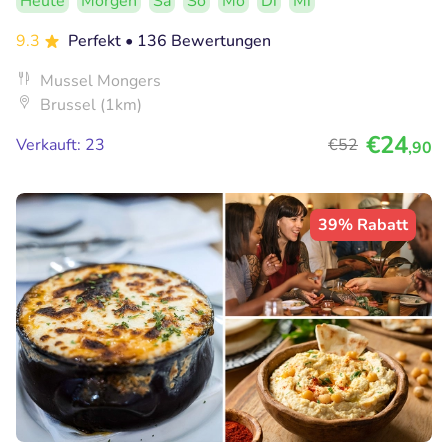
Heute
Morgen
Sa
So
Mo
Di
Mi
9.3
Perfekt
• 136 Bewertungen
Mussel Mongers
Brussel (1km)
€24
Verkauft: 23
€52
,90
39% Rabatt