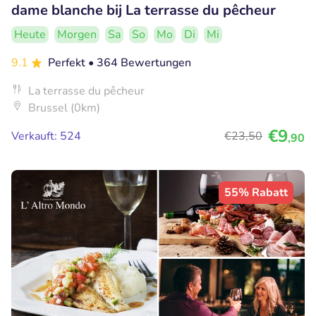
dame blanche bij La terrasse du pêcheur
Heute
Morgen
Sa
So
Mo
Di
Mi
9.1
Perfekt
• 364 Bewertungen
La terrasse du pêcheur
Brussel (0km)
€9
Verkauft: 524
€23
,50
,90
55% Rabatt