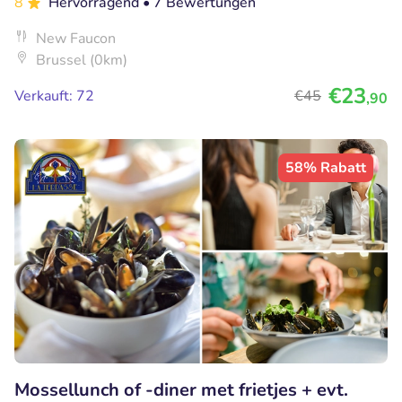
8
Hervorragend
• 7 Bewertungen
New Faucon
Brussel (0km)
€23
Verkauft: 72
€45
,90
58% Rabatt
Mossellunch of -diner met frietjes + evt.