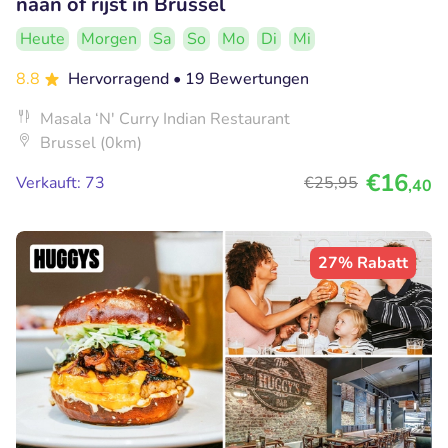
naan of rijst in Brussel
Heute
Morgen
Sa
So
Mo
Di
Mi
8.8
Hervorragend
• 19 Bewertungen
Masala ‘N' Curry Indian Restaurant
Brussel (0km)
€16
Verkauft: 73
€25
,95
,40
27% Rabatt