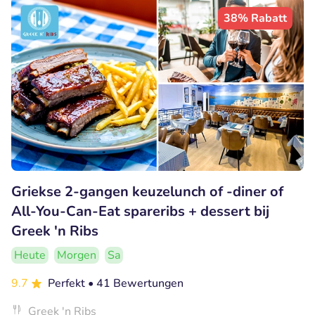
38% Rabatt
Griekse 2-gangen keuzelunch of -diner of
All-You-Can-Eat spareribs + dessert bij
Greek 'n Ribs
Heute
Morgen
Sa
9.7
Perfekt
• 41 Bewertungen
Greek 'n Ribs