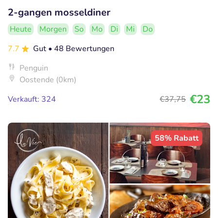
2-gangen mosseldiner
Heute
Morgen
So
Mo
Di
Mi
Do
7.7
Gut
• 48 Bewertungen
Penguin
Oostende (0km)
€23
Verkauft: 324
€37
,75
58% Rabatt