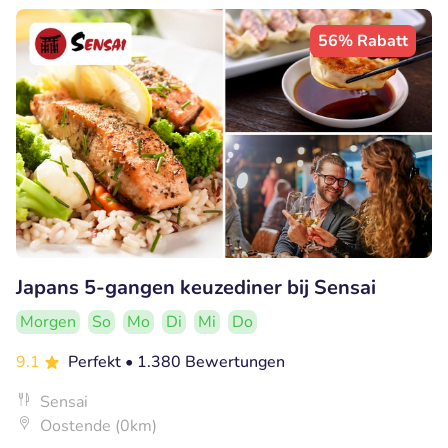
56% Rabatt
Japans 5-gangen keuzediner bij Sensai
Morgen
So
Mo
Di
Mi
Do
9.1
Perfekt
• 1.380 Bewertungen
Sensai
Oostende (0km)