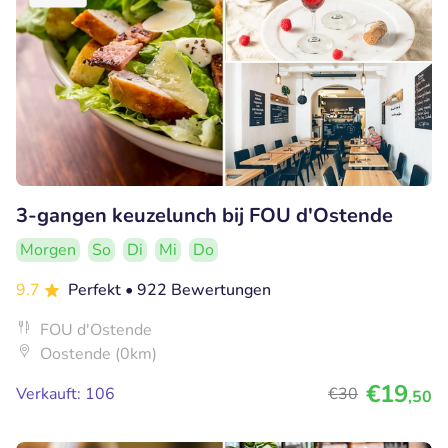
3-gangen keuzelunch bij FOU d'Ostende
Morgen
So
Di
Mi
Do
9.7
Perfekt
• 922 Bewertungen
FOU d'Ostende
Oostende (0km)
€19
Verkauft: 106
€30
,50