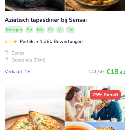
Aziatisch tapasdiner bij Sensai
Morgen
So
Mo
Di
Mi
Do
9.1
Perfekt
• 1.380 Bewertungen
Sensai
Oostende (0km)
€18
Verkauft: 15
€41
,50
,90
25% Rabatt