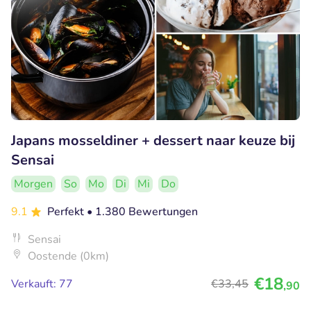
Japans mosseldiner + dessert naar keuze bij
Sensai
Morgen
So
Mo
Di
Mi
Do
9.1
Perfekt
• 1.380 Bewertungen
Sensai
Oostende (0km)
€18
Verkauft: 77
€33
,45
,90