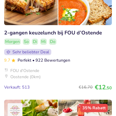
2-gangen keuzelunch bij FOU d’Ostende
Morgen
So
Di
Mi
Do
Sehr beliebter Deal
9.7
Perfekt
• 922 Bewertungen
FOU d'Ostende
Oostende (0km)
€12
Verkauft: 513
€16
,70
,50
35% Rabatt