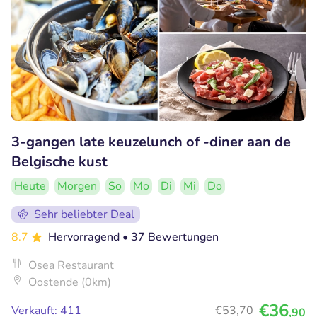
3-gangen late keuzelunch of -diner aan de
Belgische kust
Heute
Morgen
So
Mo
Di
Mi
Do
Sehr beliebter Deal
8.7
Hervorragend
• 37 Bewertungen
Osea Restaurant
Oostende (0km)
€36
Verkauft: 411
€53
,70
,90