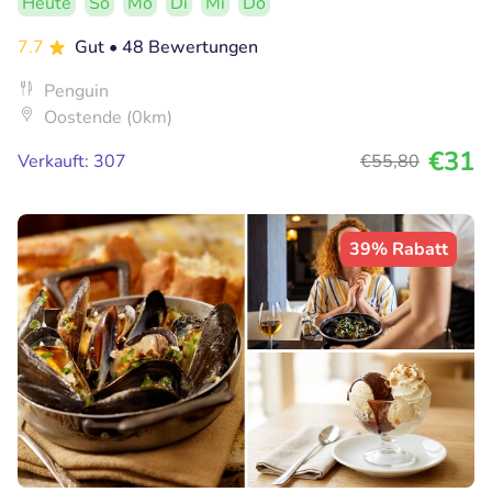
Heute
So
Mo
Di
Mi
Do
7.7
Gut
• 48 Bewertungen
Penguin
Oostende (0km)
€31
Verkauft: 307
€55
,80
39% Rabatt