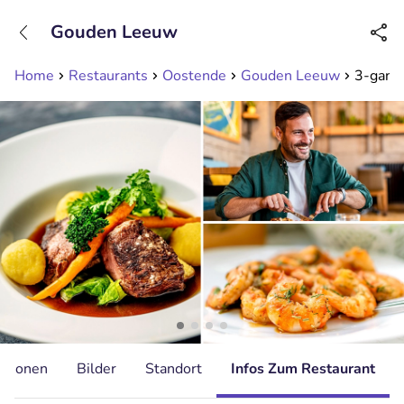
+31208089263
Gouden Leeuw
Erreichbar bis 23:00 Uhr (max 0,09€/Min)
Home
Restaurants
Oostende
Gouden Leeuw
3-gange
ationen
Bilder
Standort
Infos Zum Restaurant