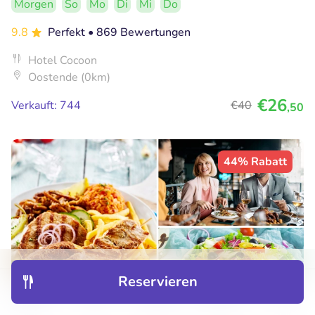
Morgen
So
Mo
Di
Mi
Do
9.8
Perfekt
• 869 Bewertungen
Hotel Cocoon
Oostende (0km)
€26
Verkauft: 744
€40
,50
44% Rabatt
Reservieren
Entdecken
Hotels
Restaurants
Buchungen
Menü