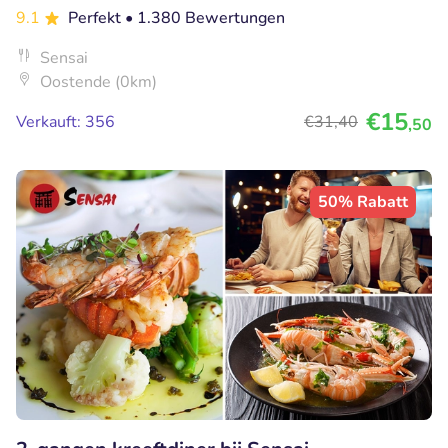
9.1
Perfekt
• 1.380 Bewertungen
Sensai
Oostende (0km)
€15
Verkauft: 356
€31
,40
,50
50% Rabatt