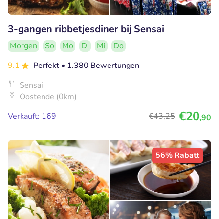
3-gangen ribbetjesdiner bij Sensai
Morgen
So
Mo
Di
Mi
Do
9.1
Perfekt
• 1.380 Bewertungen
Sensai
Oostende (0km)
€20
Verkauft: 169
€43
,25
,90
56% Rabatt