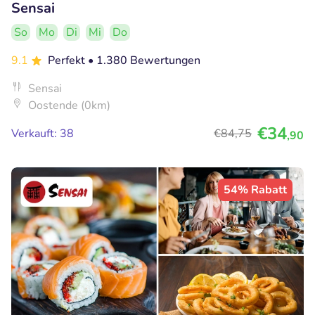
Sensai
So
Mo
Di
Mi
Do
9.1
Perfekt
• 1.380 Bewertungen
Sensai
Oostende (0km)
€34
Verkauft: 38
€84
,75
,90
54% Rabatt