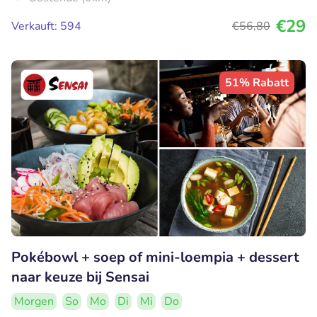
€29
Verkauft: 594
€56
,80
51% Rabatt
Pokébowl + soep of mini-loempia + dessert
naar keuze bij Sensai
Morgen
So
Mo
Di
Mi
Do