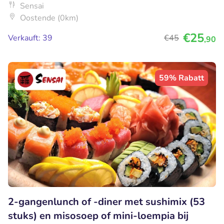
Sensai
Oostende (0km)
€25
Verkauft: 39
€45
,90
59% Rabatt
2-gangenlunch of -diner met sushimix (53
stuks) en misosoep of mini-loempia bij