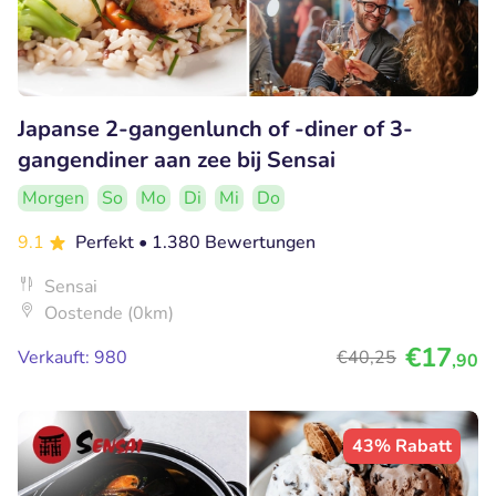
Japanse 2-gangenlunch of -diner of 3-
gangendiner aan zee bij Sensai
Morgen
So
Mo
Di
Mi
Do
9.1
Perfekt
• 1.380 Bewertungen
Sensai
Oostende (0km)
€17
Verkauft: 980
€40
,25
,90
43% Rabatt