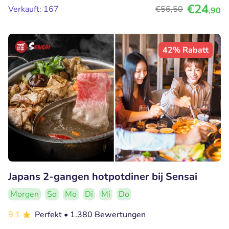
€24
Verkauft: 167
€56
,50
,90
42% Rabatt
Japans 2-gangen hotpotdiner bij Sensai
Morgen
So
Mo
Di
Mi
Do
9.1
Perfekt
• 1.380 Bewertungen