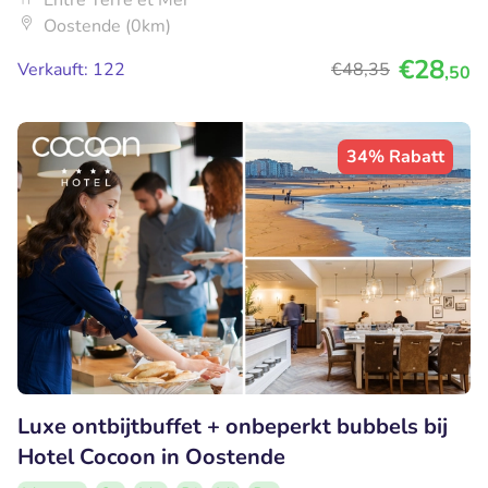
Entre Terre et Mer
Oostende (0km)
€28
Verkauft: 122
€48
,35
,50
34% Rabatt
Luxe ontbijtbuffet + onbeperkt bubbels bij
Hotel Cocoon in Oostende