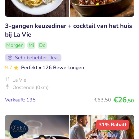
3-gangen keuzediner + cocktail van het huis
bij La Vie
Morgen
Mi
Do
Sehr beliebter Deal
9.7
Perfekt
• 126 Bewertungen
La Vie
Oostende (0km)
€26
Verkauft: 195
€63
,50
,50
31% Rabatt