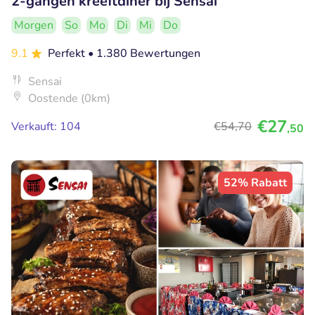
2-gangen kreeftdiner bij Sensai
Morgen
So
Mo
Di
Mi
Do
9.1
Perfekt
• 1.380 Bewertungen
Sensai
Oostende (0km)
€27
Verkauft: 104
€54
,70
,50
52% Rabatt