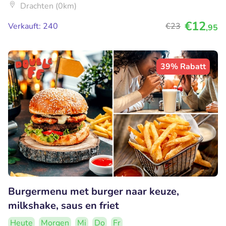
Drachten (0km)
€12
Verkauft: 240
€23
,95
39% Rabatt
Burgermenu met burger naar keuze,
milkshake, saus en friet
Heute
Morgen
Mi
Do
Fr