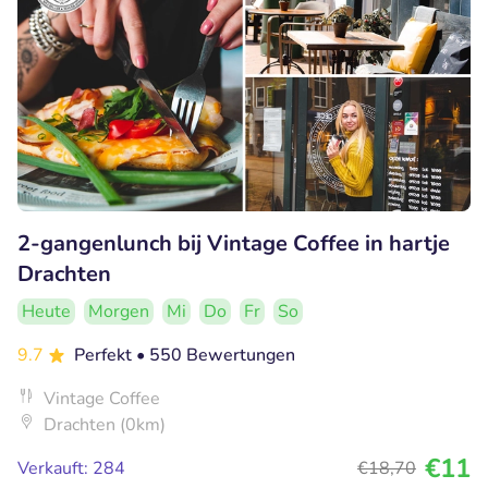
2-gangenlunch bij Vintage Coffee in hartje
Drachten
Heute
Morgen
Mi
Do
Fr
So
9.7
Perfekt
• 550 Bewertungen
Vintage Coffee
Drachten (0km)
€11
Verkauft: 284
€18
,70