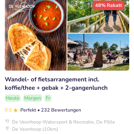
48% Rabatt
Wandel- of fietsarrangement incl.
koffie/thee + gebak + 2-gangenlunch
Heute
Morgen
Fr
9.6
Perfekt
• 232 Bewertungen
De Veenhoop Watersport & Recreatie, De Pôlle
De Veenhoop (10km)