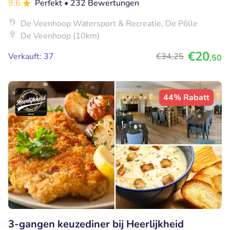
9.6
Perfekt
• 232 Bewertungen
De Veenhoop Watersport & Recreatie, De Pôlle
De Veenhoop (10km)
€20
Verkauft: 37
€34
,25
,50
44% Rabatt
3-gangen keuzediner bij Heerlijkheid