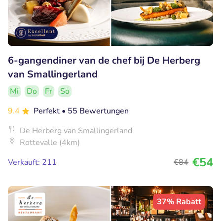
6-gangendiner van de chef bij De Herberg
van Smallingerland
Mi
Do
Fr
So
9.4
Perfekt
• 55 Bewertungen
De Herberg van Smallingerland
Rottevalle (4km)
€54
Verkauft: 211
€84
37% Rabatt