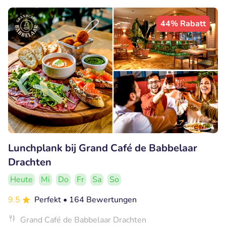
44% Rabatt
Lunchplank bij Grand Café de Babbelaar
Drachten
Heute
Mi
Do
Fr
Sa
So
9.5
Perfekt
• 164 Bewertungen
Grand Café de Babbelaar Drachten