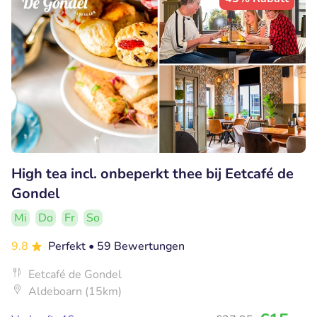
High tea incl. onbeperkt thee bij Eetcafé de
Gondel
Mi
Do
Fr
So
9.8
Perfekt
• 59 Bewertungen
Eetcafé de Gondel
Aldeboarn (15km)