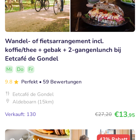
Wandel- of fietsarrangement incl.
koffie/thee + gebak + 2-gangenlunch bij
Eetcafé de Gondel
Mi
Do
Fr
9.8
Perfekt
• 59 Bewertungen
Eetcafé de Gondel
Aldeboarn (15km)
€13
Verkauft: 130
€27
,20
,95
43% Rabatt