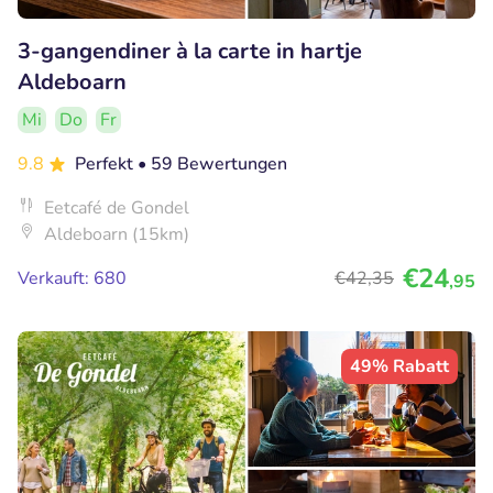
3-gangendiner à la carte in hartje
Aldeboarn
Mi
Do
Fr
9.8
Perfekt
• 59 Bewertungen
Eetcafé de Gondel
Aldeboarn (15km)
€24
Verkauft: 680
€42
,35
,95
49% Rabatt