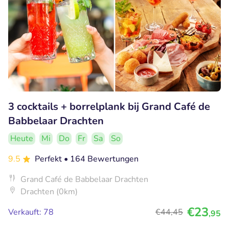
3 cocktails + borrelplank bij Grand Café de
Babbelaar Drachten
Heute
Mi
Do
Fr
Sa
So
9.5
Perfekt
• 164 Bewertungen
Grand Café de Babbelaar Drachten
Drachten (0km)
€23
Verkauft: 78
€44
,45
,95