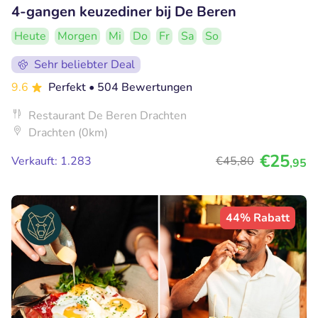
4-gangen keuzediner bij De Beren
Heute
Morgen
Mi
Do
Fr
Sa
So
Sehr beliebter Deal
9.6
Perfekt
• 504 Bewertungen
Restaurant De Beren Drachten
Drachten (0km)
€25
Verkauft: 1.283
€45
,80
,95
44% Rabatt