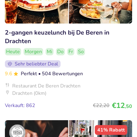
2-gangen keuzelunch bij De Beren in
Drachten
Heute
Morgen
Mi
Do
Fr
So
Sehr beliebter Deal
9.6
Perfekt
• 504 Bewertungen
Restaurant De Beren Drachten
Drachten (0km)
€12
Verkauft: 862
€22
,20
,50
41% Rabatt