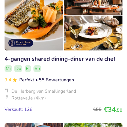
4-gangen shared dining-diner van de chef
Mi
Do
Fr
So
9.4
Perfekt
• 55 Bewertungen
De Herberg van Smallingerland
Rottevalle (4km)
€34
Verkauft: 128
€55
,50