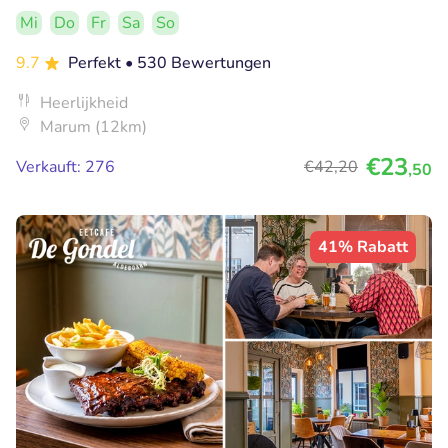
Mi
Do
Fr
Sa
So
9.7
Perfekt
• 530 Bewertungen
Heerlijkheid
Marum (12km)
€23
Verkauft: 276
€42
,20
,50
41% Rabatt