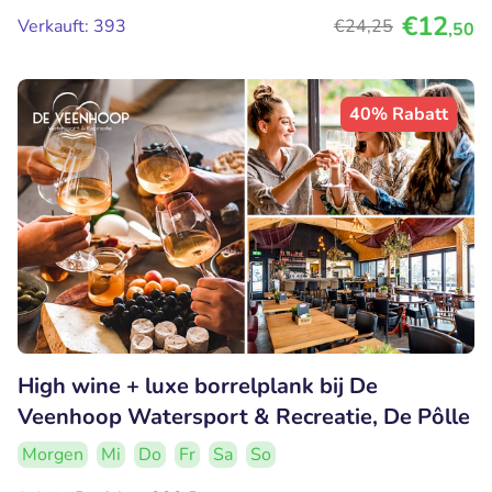
€12
Verkauft: 393
€24
,25
,50
40% Rabatt
High wine + luxe borrelplank bij De
Veenhoop Watersport & Recreatie, De Pôlle
Morgen
Mi
Do
Fr
Sa
So