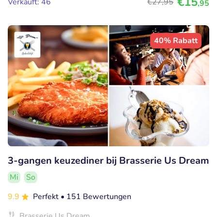
€15
Verkauft: 46
€27
,95
,95
40% Rabatt
3-gangen keuzediner bij Brasserie Us Dream
Mi
So
9.9
Perfekt
• 151 Bewertungen
Brasserie Us Dream