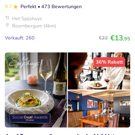
9.7
Perfekt
• 473 Bewertungen
Het Spijshuys
Boornbergum (4km)
€13
Verkauft: 260
€22
,95
36% Rabatt