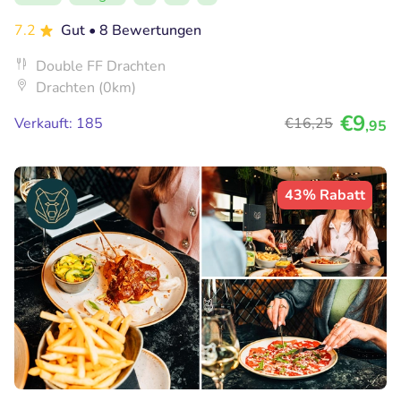
7.2
Gut
• 8 Bewertungen
Double FF Drachten
Drachten (0km)
€9
Verkauft: 185
€16
,25
,95
43% Rabatt