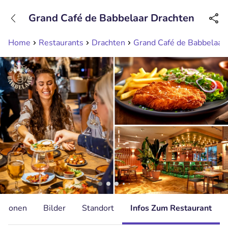
+31208089263
Grand Café de Babbelaar Drachten
Erreichbar bis 23:00 Uhr (max 0,09€/Min)
Home
Restaurants
Drachten
Grand Café de Babbelaar
ationen
Bilder
Standort
Infos Zum Restaurant