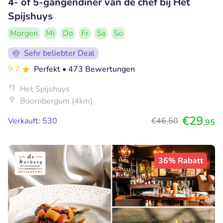
4- of 5-gangendiner van de chef bij Het
Spijshuys
Morgen
Mi
Do
Fr
Sa
So
Sehr beliebter Deal
9.7
Perfekt
• 473 Bewertungen
Het Spijshuys
Boornbergum (4km)
€29
Verkauft: 530
€46
,50
,95
36% Rabatt