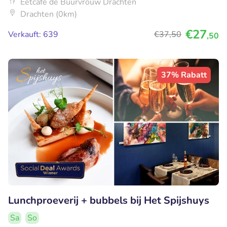
Eetcafé de Buurvrouw Drachten
Drachten (0km)
€27
Verkauft: 639
€37
,50
,50
37% Rabatt
Lunchproeverij + bubbels bij Het Spijshuys
Sa
So