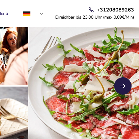
+31208089263
enü
Erreichbar bis 23:00 Uhr (max 0,09€/Min)