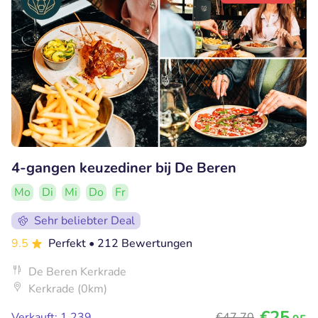
4-gangen keuzediner bij De Beren
Mo
Di
Mi
Do
Fr
Sehr beliebter Deal
9.5
Perfekt
• 212 Bewertungen
De Beren Kerkrade
Kerkrade (0km)
€25
Verkauft: 1.239
€47
,70