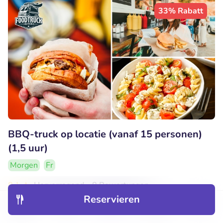
33% Rabatt
BBQ-truck op locatie (vanaf 15 personen)
(1,5 uur)
Morgen
Fr
8.1
Hervorragend
• 8 Bewertungen
Reservieren
Foodtruck Heroes
Entdecken
Hotels
Restaurants
Buchungen
Menü
Kerkrade (4km)