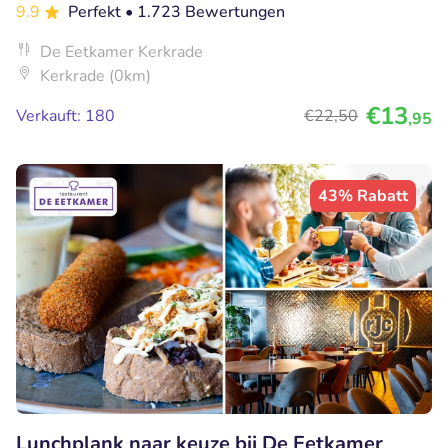
9.9
Perfekt
• 1.723 Bewertungen
De Eetkamer Kerkrade
Kerkrade (0km)
€13
Verkauft: 180
€22
,50
,95
43% Rabatt
Lunchplank naar keuze bij De Eetkamer