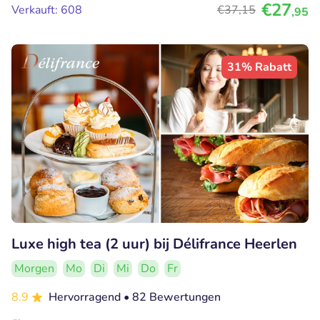
€27
Verkauft: 608
€37
,15
,95
31% Rabatt
Luxe high tea (2 uur) bij Délifrance Heerlen
Morgen
Mo
Di
Mi
Do
Fr
8.9
Hervorragend
• 82 Bewertungen