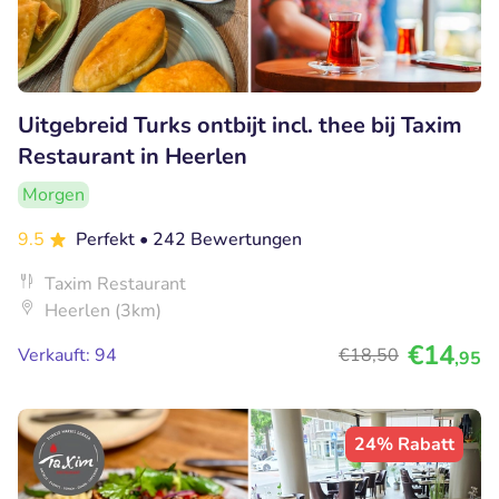
Uitgebreid Turks ontbijt incl. thee bij Taxim
Restaurant in Heerlen
Morgen
9.5
Perfekt
• 242 Bewertungen
Taxim Restaurant
Heerlen (3km)
€14
Verkauft: 94
€18
,50
,95
24% Rabatt