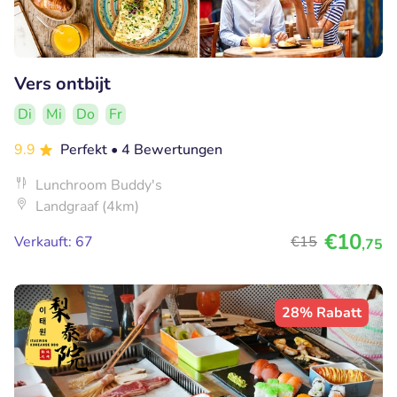
Vers ontbijt
Di
Mi
Do
Fr
9.9
Perfekt
• 4 Bewertungen
Lunchroom Buddy's
Landgraaf (4km)
€10
Verkauft: 67
€15
,75
28% Rabatt