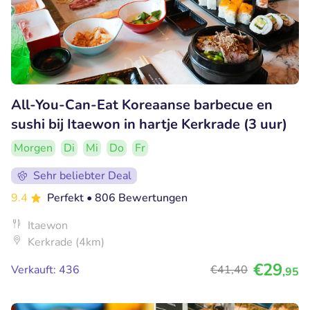
All-You-Can-Eat Koreaanse barbecue en
sushi bij Itaewon in hartje Kerkrade (3 uur)
Morgen
Di
Mi
Do
Fr
Sehr beliebter Deal
9.4
Perfekt
• 806 Bewertungen
Itaewon
Kerkrade (4km)
€29
Verkauft: 436
€41
,40
,95