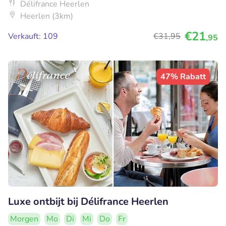
Délifrance Heerlen
Heerlen (3km)
€21
Verkauft: 109
€31
,95
,95
47% Rabatt
Luxe ontbijt bij Délifrance Heerlen
Morgen
Mo
Di
Mi
Do
Fr