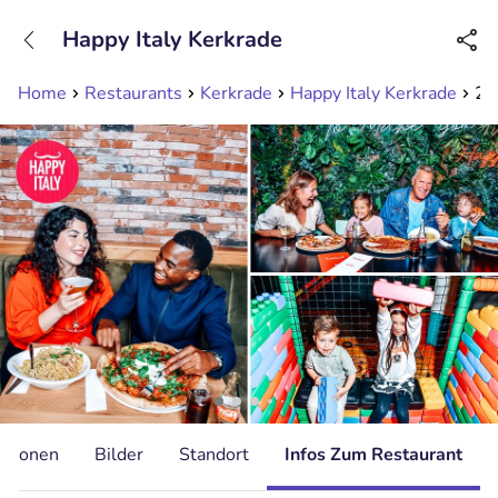
+31208089263
Happy Italy Kerkrade
Erreichbar bis 23:00 Uhr (max 0,09€/Min)
Home
Restaurants
Kerkrade
Happy Italy Kerkrade
2-
ationen
Bilder
Standort
Infos Zum Restaurant