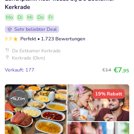
Kerkrade
Mo
Di
Mi
Do
Fr
Sehr beliebter Deal
9.9
Perfekt
• 1.723 Bewertungen
De Eetkamer Kerkrade
Kerkrade (0km)
€7
Verkauft: 177
€14
,95
19% Rabatt