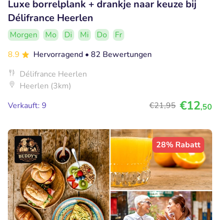
Luxe borrelplank + drankje naar keuze bij
Délifrance Heerlen
Morgen
Mo
Di
Mi
Do
Fr
8.9
Hervorragend
• 82 Bewertungen
Délifrance Heerlen
Heerlen (3km)
€12
Verkauft: 9
€21
,95
,50
28% Rabatt