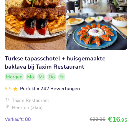
Turkse tapasschotel + huisgemaakte
baklava bij Taxim Restaurant
Morgen
Mo
Mi
Do
Fr
9.5
Perfekt
• 242 Bewertungen
Taxim Restaurant
Heerlen (3km)
€16
Verkauft: 88
€22
,35
,95