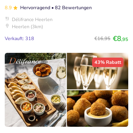
8.9
Hervorragend
• 82 Bewertungen
Délifrance Heerlen
Heerlen (3km)
€8
Verkauft: 318
€16
,95
,95
43% Rabatt