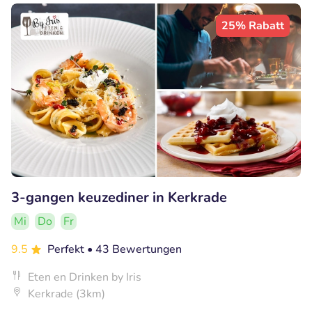
25% Rabatt
3-gangen keuzediner in Kerkrade
Mi
Do
Fr
9.5
Perfekt
• 43 Bewertungen
Eten en Drinken by Iris
Kerkrade (3km)