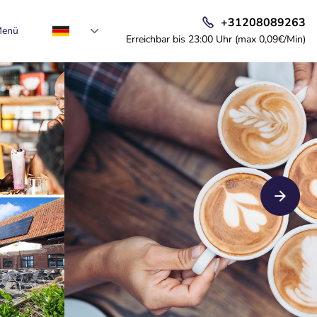
+31208089263
enü
Erreichbar bis 23:00 Uhr (max 0,09€/Min)