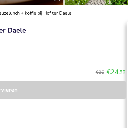
uzelunch + koffie bij Hof ter Daele
ter Daele
€24
,90
€35
rvieren