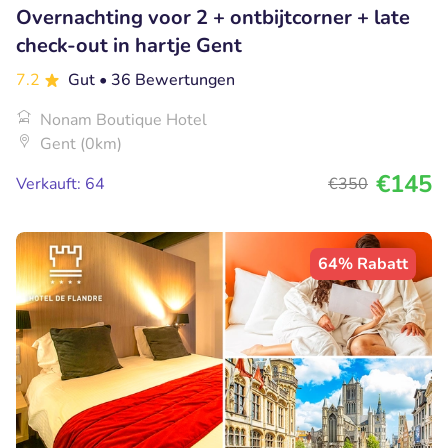
Overnachting voor 2 + ontbijtcorner + late
check-out in hartje Gent
7.2
Gut
• 36 Bewertungen
Nonam Boutique Hotel
Gent (0km)
€145
Verkauft: 64
€350
64% Rabatt