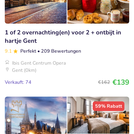
1 of 2 overnachting(en) voor 2 + ontbijt in
hartje Gent
9.1
Perfekt
• 209 Bewertungen
Ibis Gent Centrum Opera
Gent (0km)
€139
Verkauft: 74
€162
59% Rabatt