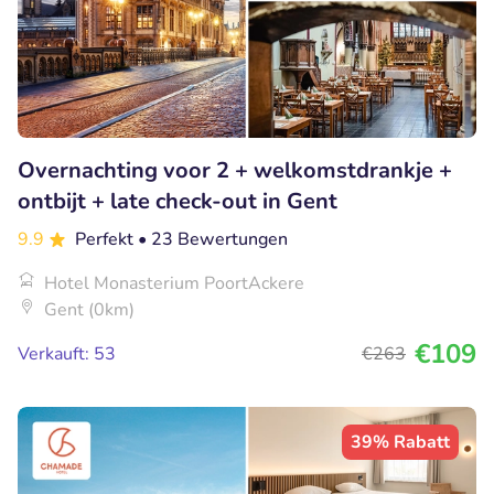
Overnachting voor 2 + welkomstdrankje +
ontbijt + late check-out in Gent
9.9
Perfekt
• 23 Bewertungen
Hotel Monasterium PoortAckere
Gent (0km)
€109
Verkauft: 53
€263
39% Rabatt