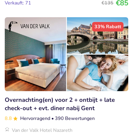
€85
Verkauft: 71
€135
33% Rabatt
Overnachting(en) voor 2 + ontbijt + late
check-out + evt. diner nabij Gent
8.8
Hervorragend
• 390 Bewertungen
Van der Valk Hotel Nazareth