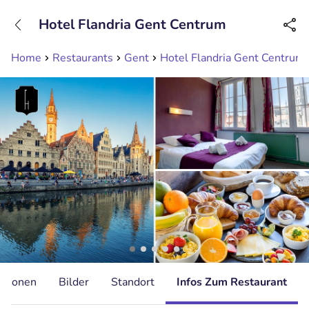
+31208089263
Hotel Flandria Gent Centrum
Erreichbar bis 23:00 Uhr (max 0,09€/Min)
Home
Restaurants
Gent
Hotel Flandria Gent Centrum
ationen
Bilder
Standort
Infos Zum Restaurant