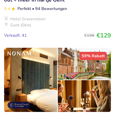
9.4
Perfekt
• 94 Bewertungen
Hotel Gravensteen
Gent (0km)
€129
Verkauft: 41
€196
59% Rabatt