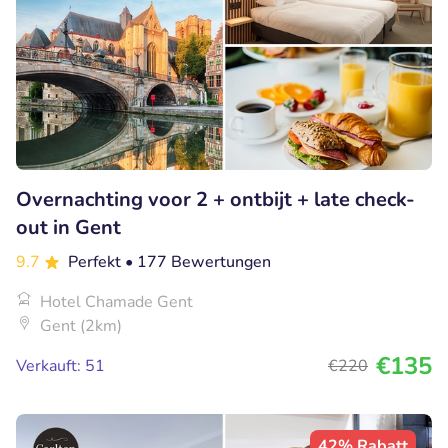
Overnachting voor 2 + ontbijt + late check-
out in Gent
9.7
Perfekt
• 177 Bewertungen
Hotel Chamade Gent
Gent (2km)
€135
Verkauft: 51
€220
42% Rabatt