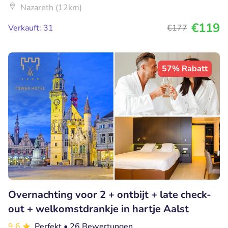
Nazareth (12km)
€119
Verkauft: 31
€177
57% Rabatt
Overnachting voor 2 + ontbijt + late check-
out + welkomstdrankje in hartje Aalst
9.6
Perfekt
• 26 Bewertungen