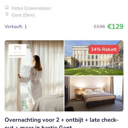
Hotel Gravensteen
Gent (0km)
€129
Verkauft: 1
€196
34% Rabatt
Overnachting voor 2 + ontbijt + late check-
out + meer in hartje Gent