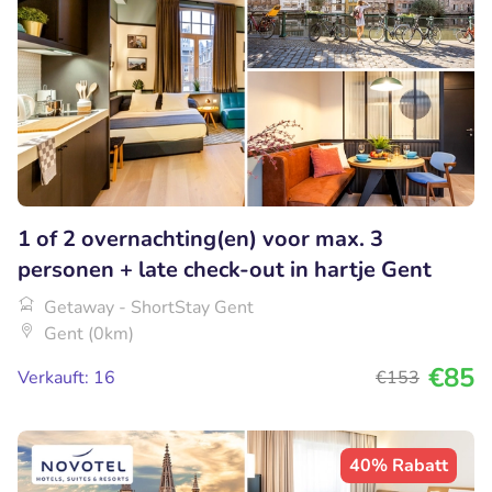
1 of 2 overnachting(en) voor max. 3
personen + late check-out in hartje Gent
Getaway - ShortStay Gent
Gent (0km)
€85
Verkauft: 16
€153
40% Rabatt