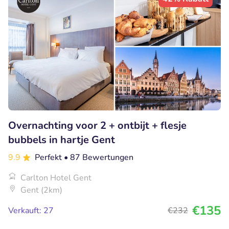
Overnachting voor 2 + ontbijt + flesje
bubbels in hartje Gent
9.9
Perfekt
• 87 Bewertungen
Carlton Hotel Gent
Gent (2km)
€135
Verkauft: 27
€232