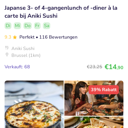
Japanse 3- of 4-gangenlunch of -diner à la
carte bij Aniki Sushi
Di
Mi
Do
Fr
Sa
9.3
Perfekt
• 116 Bewertungen
Aniki Sushi
Brussel (1km)
€14
Verkauft: 68
€23
,25
,90
39% Rabatt