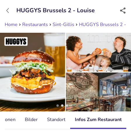
+31208089263
HUGGYS Brussels 2 - Louise
Erreichbar bis 23:00 Uhr (max 0,09€/Min)
Home
Restaurants
Sint-Gillis
HUGGYS Brussels 2 - L
ationen
Bilder
Standort
Infos Zum Restaurant