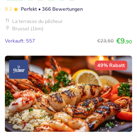
9.1
Perfekt
• 366 Bewertungen
La terrasse du pêcheur
Brussel (1km)
€9
Verkauft: 557
€23
,50
,90
49% Rabatt