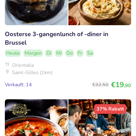
Oosterse 3-gangenlunch of -diner in
Brussel
Heute
Morgen
Di
Mi
Do
Fr
Sa
Orientalia
Saint-Gilles (1km)
€19
Verkauft: 14
€32
,50
,90
37% Rabatt