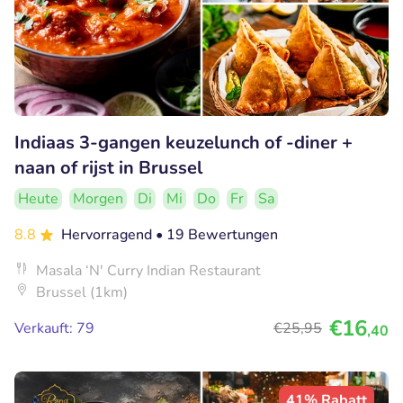
Indiaas 3-gangen keuzelunch of -diner +
naan of rijst in Brussel
Heute
Morgen
Di
Mi
Do
Fr
Sa
8.8
Hervorragend
• 19 Bewertungen
Masala ‘N' Curry Indian Restaurant
Brussel (1km)
€16
Verkauft: 79
€25
,95
,40
41% Rabatt