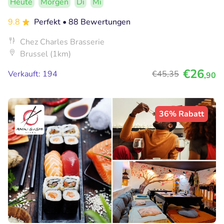
Heute
Morgen
Di
Mi
9.8
Perfekt
• 88 Bewertungen
Chez Charles Brasserie
Brussel (1km)
€26
Verkauft: 194
€45
,35
,90
36% Rabatt