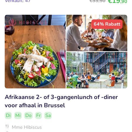
€19
Verkauft: 47
€33
,50
,90
64% Rabatt
Afrikaanse 2- of 3-gangenlunch of -diner
voor afhaal in Brussel
Di
Mi
Do
Fr
Sa
Mme Hibiscus