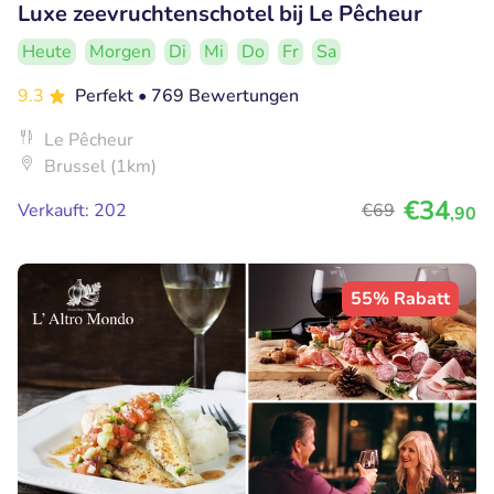
Luxe zeevruchtenschotel bij Le Pêcheur
Heute
Morgen
Di
Mi
Do
Fr
Sa
9.3
Perfekt
• 769 Bewertungen
Le Pêcheur
Brussel (1km)
€34
Verkauft: 202
€69
,90
55% Rabatt