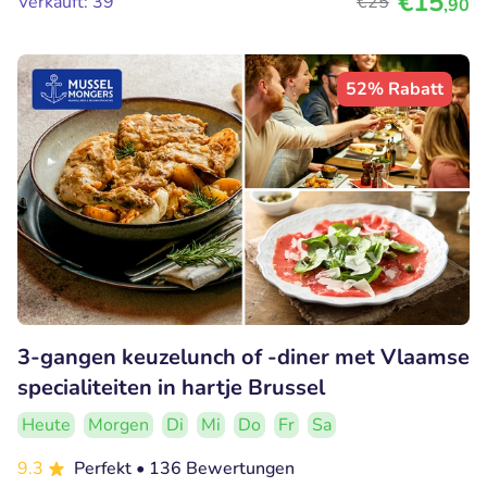
€15
Verkauft: 39
€25
,90
52% Rabatt
3-gangen keuzelunch of -diner met Vlaamse
specialiteiten in hartje Brussel
Heute
Morgen
Di
Mi
Do
Fr
Sa
9.3
Perfekt
• 136 Bewertungen