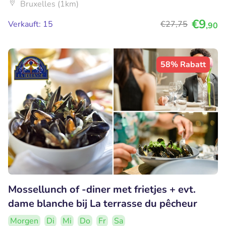
Bruxelles (1km)
€9
Verkauft: 15
€27
,75
,90
58% Rabatt
Mossellunch of -diner met frietjes + evt.
dame blanche bij La terrasse du pêcheur
Morgen
Di
Mi
Do
Fr
Sa