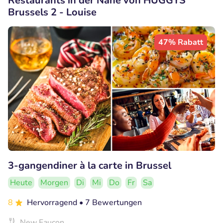
Restaurants in der Nähe von HUGGYS
Brussels 2 - Louise
47% Rabatt
3-gangendiner à la carte in Brussel
Heute
Morgen
Di
Mi
Do
Fr
Sa
8
Hervorragend
• 7 Bewertungen
New Faucon