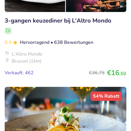
3-gangen keuzediner bij L'Altro Mondo
Di
8.9
Hervorragend
• 638 Bewertungen
L'Altro Mondo
Brussel (1km)
€16
Verkauft: 462
€36
,75
,50
54% Rabatt