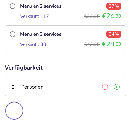
Menu en 2 services
27%
€24
,90
Verkauft: 117
€33,95
Menu en 3 services
34%
€28
,50
Verkauft: 38
€42,95
Verfügbarkeit
2
Personen