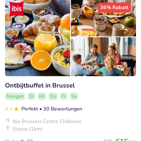
36% Rabatt
Ontbijtbuffet in Brussel
Morgen
Di
Mi
Do
Fr
Sa
9.4
Perfekt
• 30 Bewertungen
Ibis Brussels Centre Châtelain
Elsene (1km)