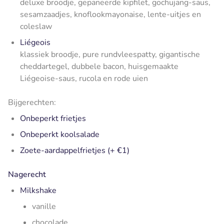
deluxe broodje, gepaneerde kipfilet, gochujang-saus,
sesamzaadjes, knoflookmayonaise, lente-uitjes en
coleslaw
Liégeois
klassiek broodje, pure rundvleespatty, gigantische
cheddartegel, dubbele bacon, huisgemaakte
Liégeoise-saus, rucola en rode uien
Bijgerechten:
Onbeperkt frietjes
Onbeperkt koolsalade
Zoete-aardappelfrietjes (+ €1)
Nagerecht
Milkshake
vanille
chocolade