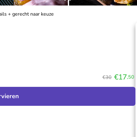
ails + gerecht naar keuze
€17
,50
€30
rvieren