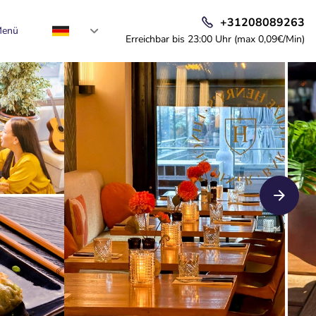
+31208089263
enü
Erreichbar bis 23:00 Uhr (max 0,09€/Min)