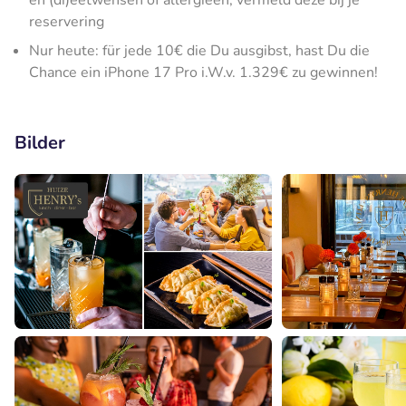
en (di)eetwensen of allergieën, vermeld deze bij je
reservering
Nur heute: für jede 10€ die Du ausgibst, hast Du die
Chance ein iPhone 17 Pro i.W.v. 1.329€ zu gewinnen!
Bilder