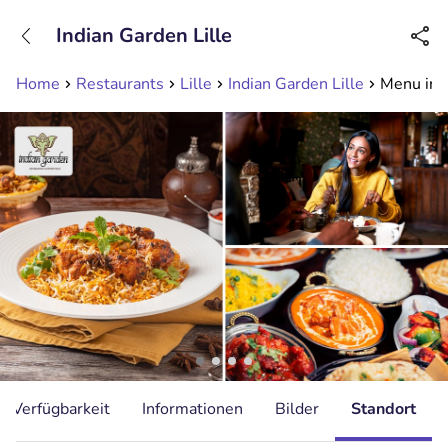
+31208089263
Indian Garden Lille
Erreichbar bis 23:00 Uhr (max 0,09€/Min)
Home
Restaurants
Lille
Indian Garden Lille
Menu indi
Verfügbarkeit
Informationen
Bilder
Standort