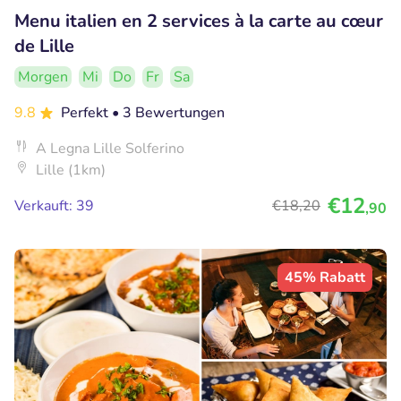
Menu italien en 2 services à la carte au cœur
de Lille
Morgen
Mi
Do
Fr
Sa
9.8
Perfekt
• 3 Bewertungen
A Legna Lille Solferino
Lille (1km)
€12
Verkauft: 39
€18
,20
,90
45% Rabatt