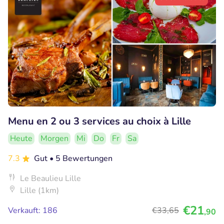
Menu en 2 ou 3 services au choix à Lille
Heute
Morgen
Mi
Do
Fr
Sa
7.3
Gut
• 5 Bewertungen
Le Beaulieu Lille
Lille (1km)
€21
Verkauft: 186
€33
,65
,90