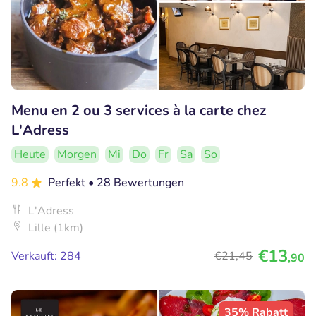
Menu en 2 ou 3 services à la carte chez
L'Adress
Heute
Morgen
Mi
Do
Fr
Sa
So
9.8
Perfekt
• 28 Bewertungen
L'Adress
Lille (1km)
€13
Verkauft: 284
€21
,45
,90
35% Rabatt