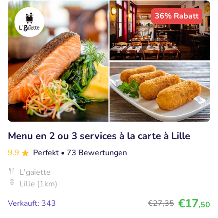
36% Rabatt
Menu en 2 ou 3 services à la carte à Lille
9.9
Perfekt
• 73 Bewertungen
L'gaiette
Lille (1km)
€17
Verkauft: 343
€27
,35
,50