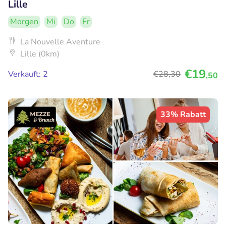
Lille
Morgen
Mi
Do
Fr
La Nouvelle Aventure
Lille (0km)
€19
Verkauft: 2
€28
,30
,50
33% Rabatt