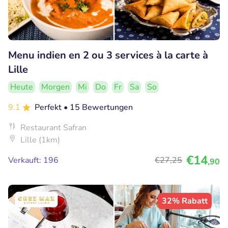
Menu indien en 2 ou 3 services à la carte à
Lille
Heute
Morgen
Mi
Do
Fr
Sa
So
9.1
Perfekt
• 15 Bewertungen
Restaurant Safran
Lille (1km)
€14
Verkauft: 196
€27
,25
,90
32% Rabatt