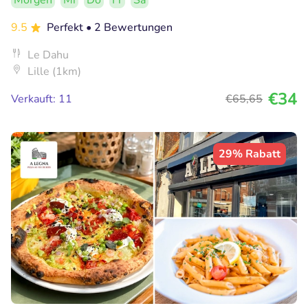
Morgen
Mi
Do
Fr
Sa
9.5
Perfekt
• 2 Bewertungen
Le Dahu
Lille (1km)
€34
Verkauft: 11
€65
,65
29% Rabatt