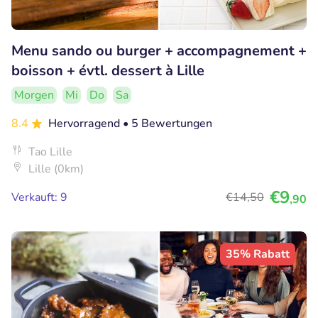
Menu sando ou burger + accompagnement +
boisson + évtl. dessert à Lille
Morgen
Mi
Do
Sa
8.4
Hervorragend
• 5 Bewertungen
Tao Lille
Lille (0km)
€9
Verkauft: 9
€14
,50
,90
35% Rabatt