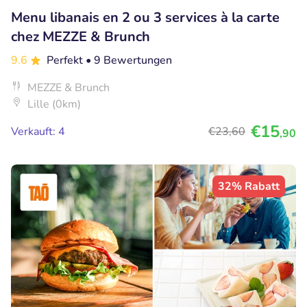
Menu libanais en 2 ou 3 services à la carte
chez MEZZE & Brunch
9.6
Perfekt
• 9 Bewertungen
MEZZE & Brunch
Lille (0km)
€15
Verkauft: 4
€23
,60
,90
32% Rabatt