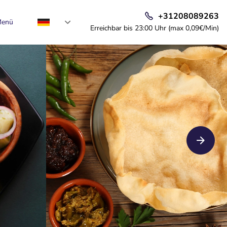
+31208089263
enü
Erreichbar bis 23:00 Uhr (max 0,09€/Min)