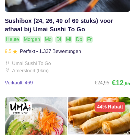
Sushibox (24, 26, 40 of 60 stuks) voor
afhaal bij Umai Sushi To Go
Heute
Morgen
Mo
Di
Mi
Do
Fr
9.5
Perfekt
• 1.337 Bewertungen
Umai Sushi To Go
Amersfoort (0km)
€12
Verkauft: 469
€24
,95
,95
44% Rabatt