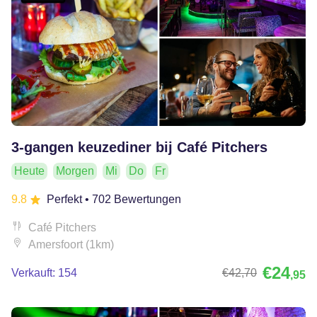
3-gangen keuzediner bij Café Pitchers
Heute
Morgen
Mi
Do
Fr
9.8
Perfekt
• 702 Bewertungen
Café Pitchers
Amersfoort (1km)
€24
Verkauft: 154
€42
,70
,95