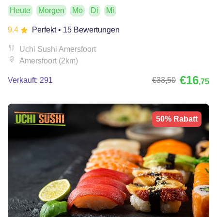
Heute
Morgen
Mo
Di
Mi
9.4
Perfekt
• 15 Bewertungen
Uchi Sushi Amersfoort
Amersfoort (2km)
€16
Verkauft: 291
€33
,50
,75
50% Rabatt