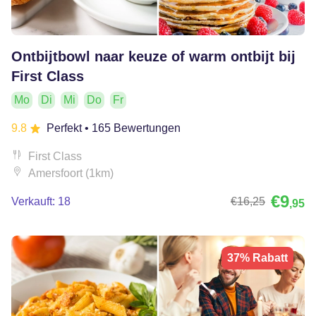
Ontbijtbowl naar keuze of warm ontbijt bij
First Class
Mo
Di
Mi
Do
Fr
9.8
Perfekt
• 165 Bewertungen
First Class
Amersfoort (1km)
€9
Verkauft: 18
€16
,25
,95
37% Rabatt