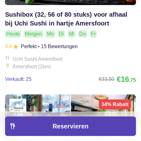
Sushibox (32, 56 of 80 stuks) voor afhaal
bij Uchi Sushi in hartje Amersfoort
Heute
Morgen
Mo
Di
Mi
Do
Fr
9.4
Perfekt
• 15 Bewertungen
Uchi Sushi Amersfoort
Amersfoort (2km)
€16
Verkauft: 25
€33
,50
,75
34% Rabatt
Reservieren
Entdecken
Hotels
Restaurants
Buchungen
Menü