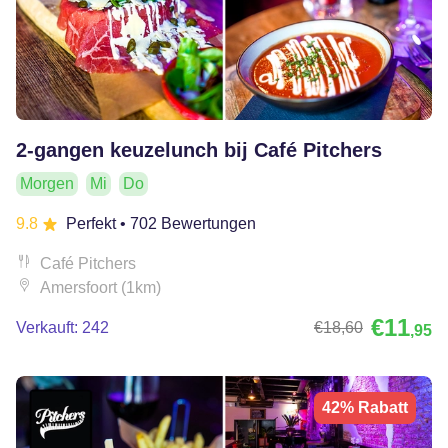
2-gangen keuzelunch bij Café Pitchers
Morgen
Mi
Do
9.8
Perfekt
• 702 Bewertungen
Café Pitchers
Amersfoort (1km)
€11
Verkauft: 242
€18
,60
,95
42% Rabatt