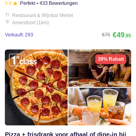
9.8
Perfekt
• 433 Bewertungen
Restaurant & Wijnbar Merlot
Amersfoort (1km)
€49
Verkauft: 293
€75
,95
39% Rabatt
Pizza + frisdrank voor afhaal of dine-in bij