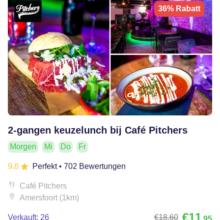
36% Rabatt
2-gangen keuzelunch bij Café Pitchers
Morgen
Mi
Do
Fr
9.8
Perfekt
• 702 Bewertungen
Café Pitchers
Amersfoort (1km)
€11
Verkauft: 26
€18
,60
,95