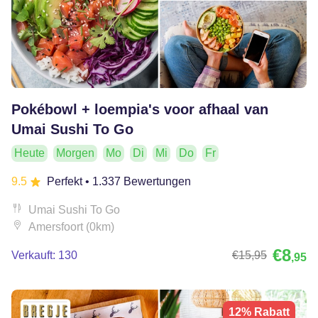
Pokébowl + loempia's voor afhaal van
Umai Sushi To Go
Heute
Morgen
Mo
Di
Mi
Do
Fr
9.5
Perfekt
• 1.337 Bewertungen
Umai Sushi To Go
Amersfoort (0km)
€8
Verkauft: 130
€15
,95
,95
12% Rabatt