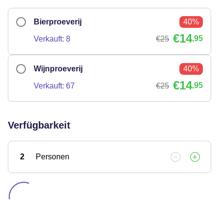
Bierproeverij
40%
€14
,95
Verkauft: 8
€25
Wijnproeverij
40%
€14
,95
Verkauft: 67
€25
Verfügbarkeit
2
Personen