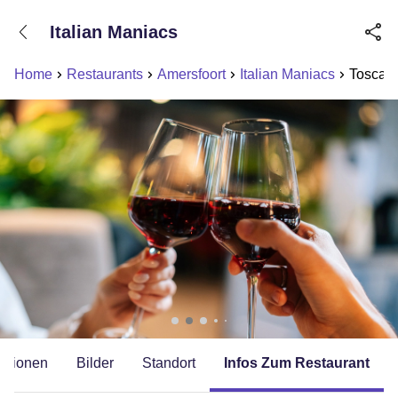
+31208089263
Italian Maniacs
Erreichbar bis 23:00 Uhr (max 0,09€/Min)
Home
Restaurants
Amersfoort
Italian Maniacs
Toscaans
mationen
Bilder
Standort
Infos Zum Restaurant