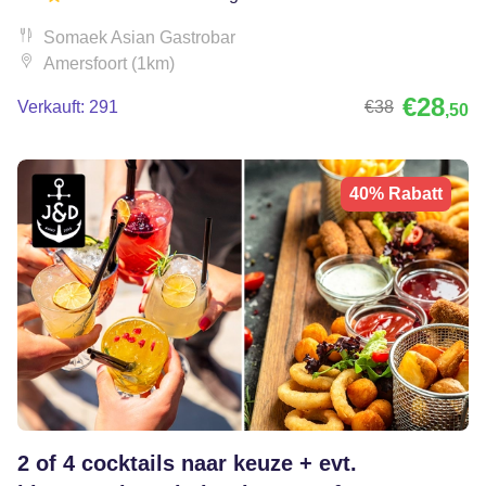
Somaek Asian Gastrobar
Amersfoort (1km)
€28
Verkauft: 291
€38
,50
40% Rabatt
2 of 4 cocktails naar keuze + evt.