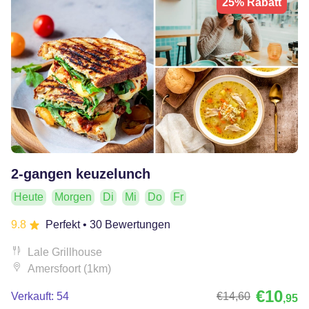
25% Rabatt
2-gangen keuzelunch
Heute
Morgen
Di
Mi
Do
Fr
9.8
Perfekt
• 30 Bewertungen
Lale Grillhouse
Amersfoort (1km)
€10
Verkauft: 54
€14
,60
,95