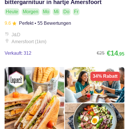
bittergarnituur in hartje Amersfoort
Heute
Morgen
Mo
Mi
Do
Fr
9.6
Perfekt
• 55 Bewertungen
J&D
Amersfoort (1km)
€14
Verkauft: 312
€25
,95
34% Rabatt