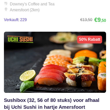
Downey's Coffee and Tea
Amersfoort (2km)
€9
Verkauft: 229
€13
,50
,50
50% Rabatt
Sushibox (32, 56 of 80 stuks) voor afhaal
bij Uchi Sushi in hartje Amersfoort