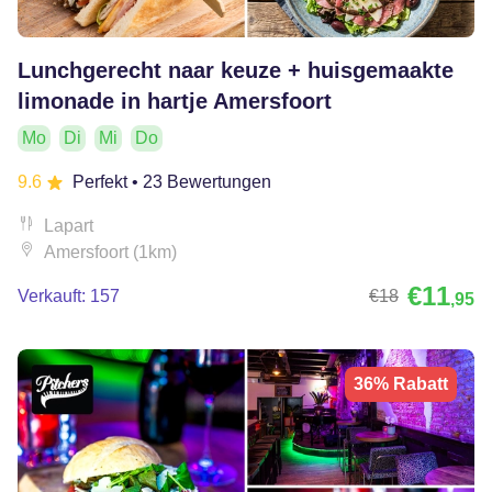
Lunchgerecht naar keuze + huisgemaakte
limonade in hartje Amersfoort
Mo
Di
Mi
Do
9.6
Perfekt
• 23 Bewertungen
Lapart
Amersfoort (1km)
€11
Verkauft: 157
€18
,95
36% Rabatt