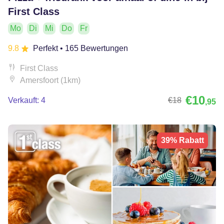
First Class
Mo
Di
Mi
Do
Fr
9.8
Perfekt
• 165 Bewertungen
First Class
Amersfoort (1km)
€10
Verkauft: 4
€18
,95
39% Rabatt