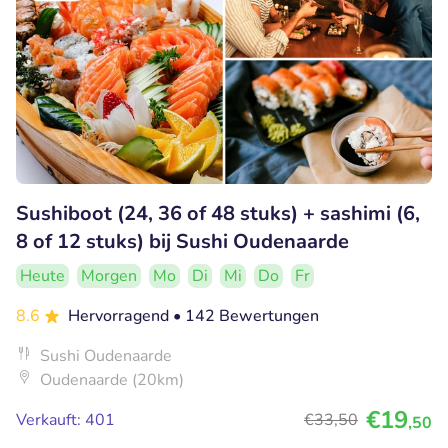
Sushiboot (24, 36 of 48 stuks) + sashimi (6,
8 of 12 stuks) bij Sushi Oudenaarde
Heute
Morgen
Mo
Di
Mi
Do
Fr
8.6
Hervorragend
• 142 Bewertungen
Sushi Oudenaarde
Oudenaarde (20km)
€19
Verkauft: 401
€33
,50
,50