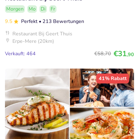
Morgen
Mo
Di
Fr
9.5
Perfekt
• 213 Bewertungen
Restaurant Bij Geert Thuis
Erpe-Mere (20km)
€31
Verkauft: 464
€58
,70
,90
41% Rabatt