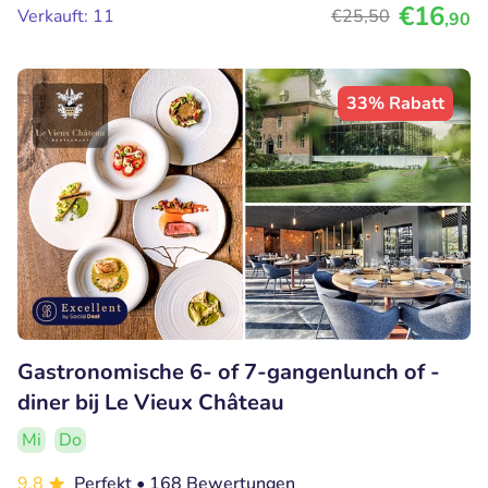
€16
Verkauft: 11
€25
,50
,90
33% Rabatt
Gastronomische 6- of 7-gangenlunch of -
diner bij Le Vieux Château
Mi
Do
9.8
Perfekt
• 168 Bewertungen