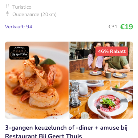
Turistico
Oudenaarde (20km)
€19
Verkauft: 94
€31
46% Rabatt
3-gangen keuzelunch of -diner + amuse bij
Restaurant Bij Geert Thuis