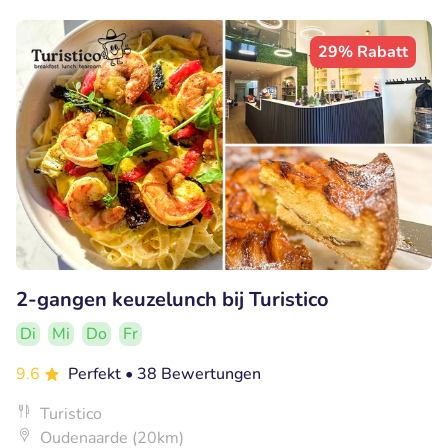
29% Rabatt
2-gangen keuzelunch bij Turistico
Di
Mi
Do
Fr
9.6
Perfekt
• 38 Bewertungen
Turistico
Oudenaarde (20km)