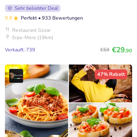
Sehr beliebter Deal
9.8
Perfekt
• 933 Bewertungen
Restaurant Gozar
Erpe-Mere (19km)
€29
Verkauft: 739
€59
,90
47% Rabatt