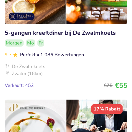
5-gangen kreeftdiner bij De Zwalmkoets
Morgen
Mo
Fr
9.7
Perfekt
• 1.086 Bewertungen
De Zwalmkoets
Zwalm (16km)
€55
Verkauft: 452
€75
17% Rabatt