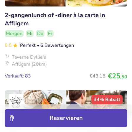
2-gangenlunch of -diner à la carte in
Affligem
Morgen
Mi
Do
Fr
9.5
Perfekt
• 6 Bewertungen
Taverne Dyllie's
Affligem (20km)
€25
Verkauft: 83
€43
,15
,50
34% Rabatt
Reservieren
Entdecken
Hotels
Restaurants
Buchungen
Menü