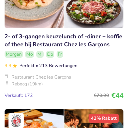
2- of 3-gangen keuzelunch of -diner + koffie
of thee bij Restaurant Chez les Garçons
Morgen
Mo
Mi
Do
Fr
9.9
Perfekt
• 213 Bewertungen
Restaurant Chez les Garçons
Rebecq (19km)
€44
Verkauft: 172
€70
,90
42% Rabatt