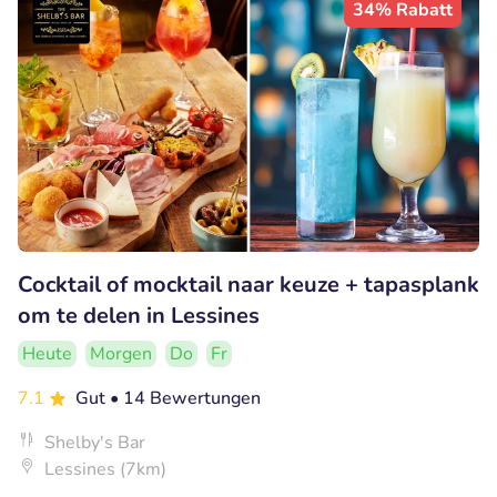
34% Rabatt
Cocktail of mocktail naar keuze + tapasplank
om te delen in Lessines
Heute
Morgen
Do
Fr
7.1
Gut
• 14 Bewertungen
Shelby's Bar
Lessines (7km)