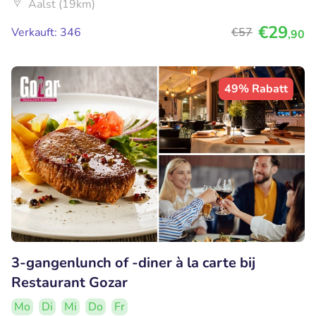
Aalst (19km)
€29
Verkauft: 346
€57
,90
49% Rabatt
3-gangenlunch of -diner à la carte bij
Restaurant Gozar
Mo
Di
Mi
Do
Fr