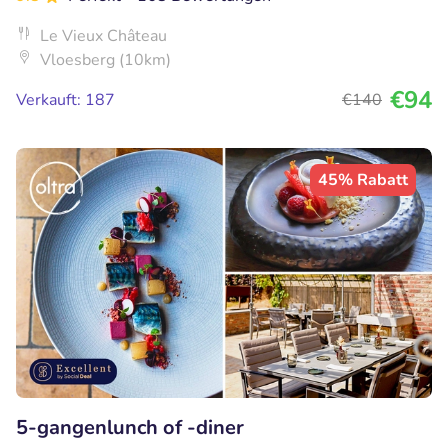
Le Vieux Château
Vloesberg (10km)
€94
Verkauft: 187
€140
45% Rabatt
5-gangenlunch of -diner