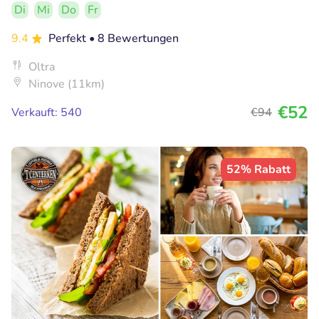
Di
Mi
Do
Fr
9.4
Perfekt
• 8 Bewertungen
Oltra
Ninove (11km)
€52
Verkauft: 540
€94
52% Rabatt