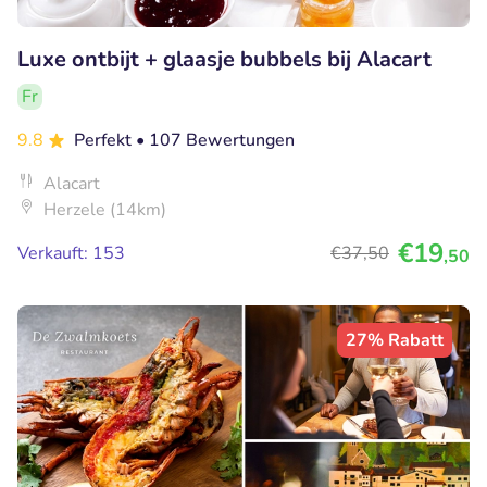
Luxe ontbijt + glaasje bubbels bij Alacart
Fr
9.8
Perfekt
• 107 Bewertungen
Alacart
Herzele (14km)
€19
Verkauft: 153
€37
,50
,50
27% Rabatt