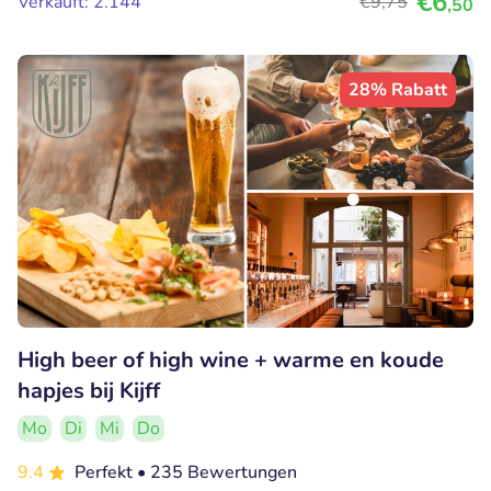
€6
Verkauft: 2.144
€9
,75
,50
28% Rabatt
High beer of high wine + warme en koude
hapjes bij Kijff
Mo
Di
Mi
Do
9.4
Perfekt
• 235 Bewertungen