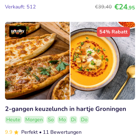
€24
Verkauft: 512
€39
,40
,95
54% Rabatt
2-gangen keuzelunch in hartje Groningen
Heute
Morgen
So
Mo
Di
Do
9.9
Perfekt
• 11 Bewertungen