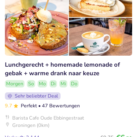
Lunchgerecht + homemade lemonade of
gebak + warme drank naar keuze
Morgen
So
Mo
Di
Mi
Do
Sehr beliebter Deal
9.7
Perfekt
• 47 Bewertungen
Barista Cafe Oude Ebbingestraat
Groningen (0km)