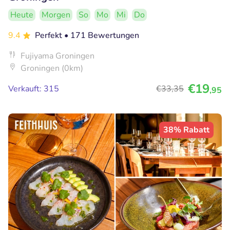
Heute
Morgen
So
Mo
Mi
Do
9.4
Perfekt
• 171 Bewertungen
Fujiyama Groningen
Groningen (0km)
€19
Verkauft: 315
€33
,35
,95
38% Rabatt