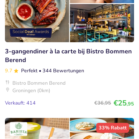
3-gangendiner à la carte bij Bistro Bommen
Berend
9.7
Perfekt
• 344 Bewertungen
Bistro Bommen Berend
Groningen (0km)
€25
Verkauft: 414
€36
,95
,95
33% Rabatt