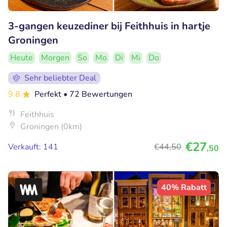
3-gangen keuzediner bij Feithhuis in hartje
Groningen
Heute
Morgen
So
Mo
Di
Mi
Do
Sehr beliebter Deal
9.8
Perfekt
• 72 Bewertungen
Feithhuis
Groningen (0km)
€27
Verkauft: 141
€44
,50
,50
40% Rabatt