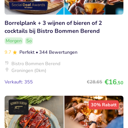
Borrelplank + 3 wijnen of bieren of 2
cocktails bij Bistro Bommen Berend
Morgen
So
9.7
Perfekt
• 344 Bewertungen
Bistro Bommen Berend
Groningen (0km)
€16
Verkauft: 355
€28
,65
,50
30% Rabatt