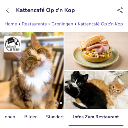
+31208089263
Kattencafé Op z'n Kop
Erreichbar bis 23:00 Uhr (max 0,09€/Min)
Home
Restaurants
Groningen
Kattencafé Op z'n Kop
ationen
Bilder
Standort
Infos Zum Restaurant