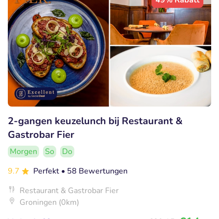
49% Rabatt
2-gangen keuzelunch bij Restaurant &
Gastrobar Fier
Morgen
So
Do
9.7
Perfekt
• 58 Bewertungen
Restaurant & Gastrobar Fier
Groningen (0km)