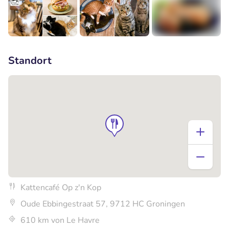
+3
Standort
Kattencafé Op z'n Kop
Oude Ebbingestraat 57, 9712 HC Groningen
610 km von Le Havre