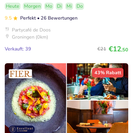
Heute
Morgen
Mo
Di
Mi
Do
9.5
Perfekt
• 26 Bewertungen
Partycafé de Doos
Groningen (0km)
€12
Verkauft: 39
€21
,50
43% Rabatt