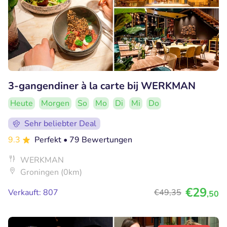
3-gangendiner à la carte bij WERKMAN
Heute
Morgen
So
Mo
Di
Mi
Do
Sehr beliebter Deal
9.3
Perfekt
• 79 Bewertungen
WERKMAN
Groningen (0km)
€29
Verkauft: 807
€49
,35
,50