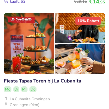
€14
Verkauft: 62
€29
,15
,95
10% Rabatt
Fiesta Tapas Toren bij La Cubanita
Mo
Di
Mi
Do
La Cubanita Groningen
Groningen (0km)