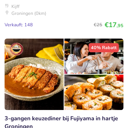
Kijff
Groningen (0km)
€17
Verkauft: 148
€25
,95
40% Rabatt
3-gangen keuzediner bij Fujiyama in hartje
Groningen