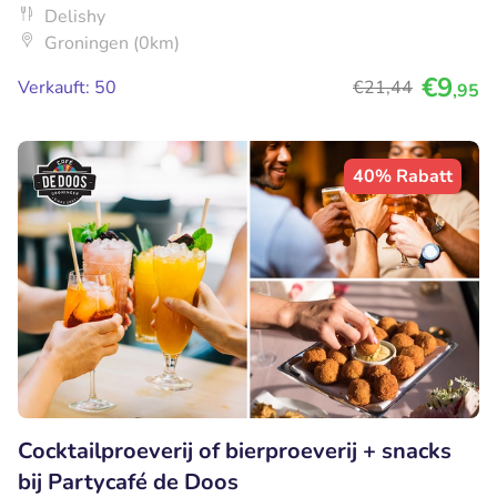
Delishy
Groningen (0km)
€9
Verkauft: 50
€21
,44
,95
40% Rabatt
Cocktailproeverij of bierproeverij + snacks
bij Partycafé de Doos