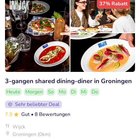
37% Rabatt
3-gangen shared dining-diner in Groningen
Heute
Morgen
So
Mo
Di
Mi
Do
Sehr beliebter Deal
7.9
Gut
• 8 Bewertungen
Wijck
Groningen (0km)