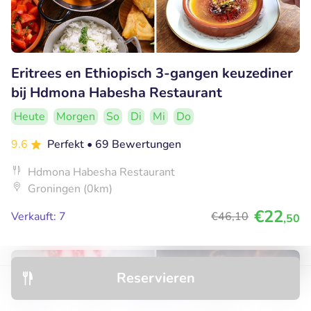
Eritrees en Ethiopisch 3-gangen keuzediner
bij Hdmona Habesha Restaurant
Heute
Morgen
So
Di
Mi
Do
9.6
Perfekt
• 69 Bewertungen
Hdmona Habesha Restaurant
Groningen (0km)
€22
Verkauft: 7
€46
,10
,50
40% Rabatt
Reservieren
Entdecken
Hotels
Restaurants
Buchungen
Menü