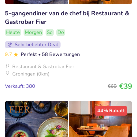
5-gangendiner van de chef bij Restaurant &
Gastrobar Fier
Heute
Morgen
So
Do
Sehr beliebter Deal
9.7
Perfekt
• 58 Bewertungen
Restaurant & Gastrobar Fier
Groningen (0km)
€39
Verkauft: 380
€69
44% Rabatt