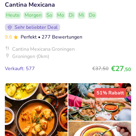
Cantina Mexicana
Heute
Morgen
So
Mo
Di
Mi
Do
Sehr beliebter Deal
9.6
Perfekt
• 277 Bewertungen
Cantina Mexicana Groningen
Groningen (0km)
€27
Verkauft: 577
€37
,50
,50
51% Rabatt