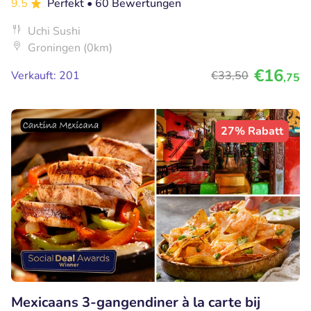
9.5
Perfekt
• 60 Bewertungen
Uchi Sushi
Groningen (0km)
€16
Verkauft: 201
€33
,50
,75
27% Rabatt
Mexicaans 3-gangendiner à la carte bij