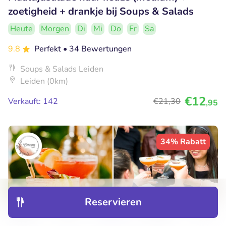
zoetigheid + drankje bij Soups & Salads
Heute
Morgen
Di
Mi
Do
Fr
Sa
9.8
Perfekt
• 34 Bewertungen
Soups & Salads Leiden
Leiden (0km)
€12
Verkauft: 142
€21
,30
,95
34% Rabatt
Reservieren
Entdecken
Hotels
Restaurants
Buchungen
Menü