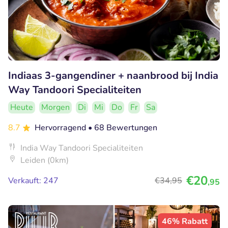
Indiaas 3-gangendiner + naanbrood bij India
Way Tandoori Specialiteiten
Heute
Morgen
Di
Mi
Do
Fr
Sa
8.7
Hervorragend
• 68 Bewertungen
India Way Tandoori Specialiteiten
Leiden (0km)
€20
Verkauft: 247
€34
,95
,95
46% Rabatt