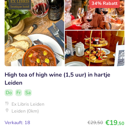
34% Rabatt
High tea of high wine (1,5 uur) in hartje
Leiden
Do
Fr
Sa
Ex Libris Leiden
Leiden (0km)
€19
Verkauft: 18
€29
,50
,50