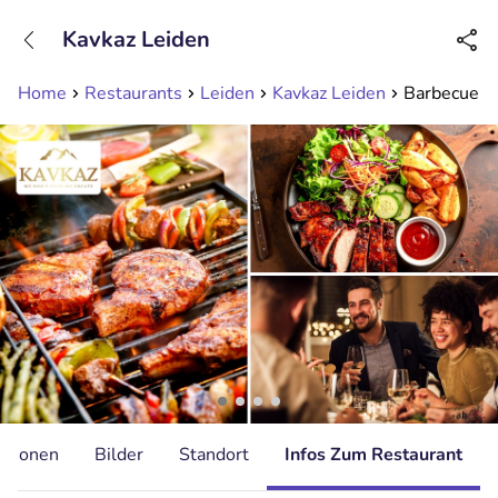
+31208089263
Kavkaz Leiden
Erreichbar bis 23:00 Uhr (max 0,09€/Min)
Home
Restaurants
Leiden
Kavkaz Leiden
Barbecue-mi
ationen
Bilder
Standort
Infos Zum Restaurant