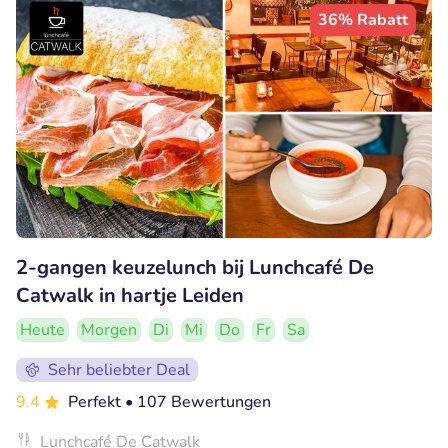
36% Rabatt
2-gangen keuzelunch bij Lunchcafé De
Catwalk in hartje Leiden
Heute
Morgen
Di
Mi
Do
Fr
Sa
Sehr beliebter Deal
9.4
Perfekt
• 107 Bewertungen
Lunchcafé De Catwalk