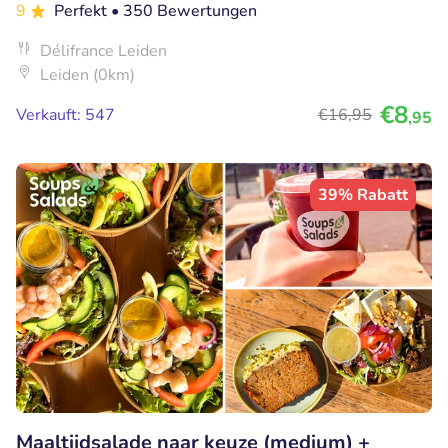
9
Perfekt
• 350 Bewertungen
Délifrance Leiden
Leiden (0km)
€8
Verkauft: 547
€16
,95
,95
39% Rabatt
Maaltijdsalade naar keuze (medium) +