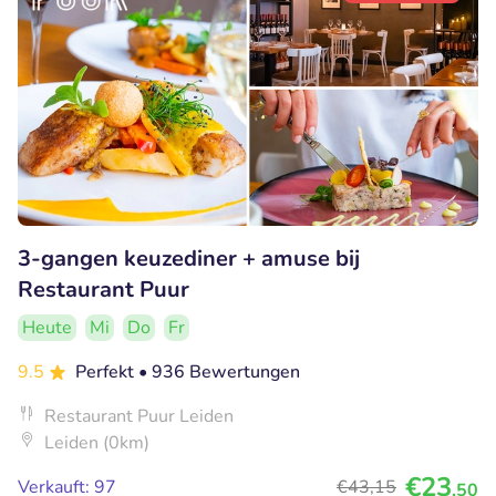
3-gangen keuzediner + amuse bij
Restaurant Puur
Heute
Mi
Do
Fr
9.5
Perfekt
• 936 Bewertungen
Restaurant Puur Leiden
Leiden (0km)
€23
Verkauft: 97
€43
,15
,50