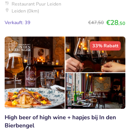
Restaurant Puur Leiden
Leiden (0km)
€28
Verkauft: 39
€47
,50
,50
33% Rabatt
High beer of high wine + hapjes bij In den
Bierbengel