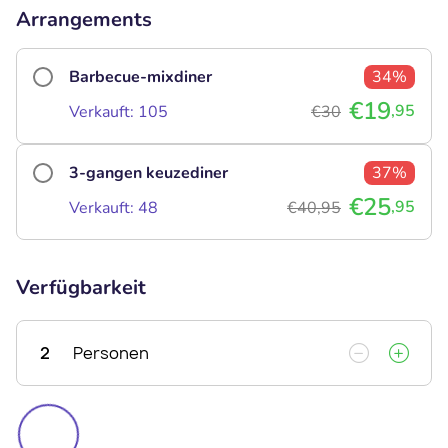
Arrangements
Barbecue-mixdiner
34%
€19
,95
Verkauft: 105
€30
3-gangen keuzediner
37%
€25
,95
Verkauft: 48
€40,95
Verfügbarkeit
2
Personen