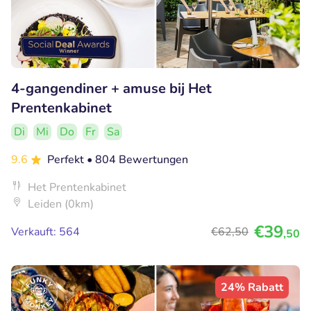
4-gangendiner + amuse bij Het
Prentenkabinet
Di
Mi
Do
Fr
Sa
9.6
Perfekt
• 804 Bewertungen
Het Prentenkabinet
Leiden (0km)
€39
Verkauft: 564
€62
,50
,50
24% Rabatt