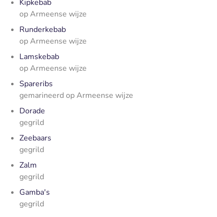
Kipkebab
op Armeense wijze
Runderkebab
op Armeense wijze
Lamskebab
op Armeense wijze
Spareribs
gemarineerd op Armeense wijze
Dorade
gegrild
Zeebaars
gegrild
Zalm
gegrild
Gamba's
gegrild