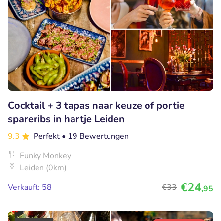
Cocktail + 3 tapas naar keuze of portie
spareribs in hartje Leiden
9.3
Perfekt
• 19 Bewertungen
Funky Monkey
Leiden (0km)
€24
Verkauft: 58
€33
,95