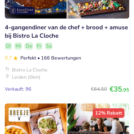
4-gangendiner van de chef + brood + amuse
bij Bistro La Cloche
Di
Mi
Do
Fr
Sa
9.7
Perfekt
• 166 Bewertungen
Bistro La Cloche
Leiden (0km)
€35
Verkauft: 96
€64
,50
,95
12% Rabatt