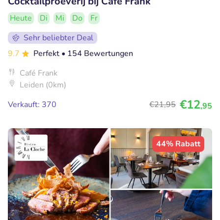
Cocktailproeverij bij Café Frank
Heute
Di
Mi
Do
Fr
Sehr beliebter Deal
9.7
Perfekt
• 154 Bewertungen
Café Frank
Leiden (0km)
€12
Verkauft: 370
€21
,95
,95
44% Rabatt