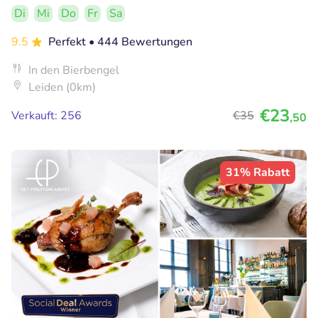
Di
Mi
Do
Fr
Sa
9.5
Perfekt
• 444 Bewertungen
In den Bierbengel
Leiden (0km)
€23
Verkauft: 256
€35
,50
31% Rabatt