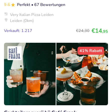
9.6
Perfekt
• 67 Bewertungen
Very Italian Pizza Leiden
Leiden (0km)
€14
Verkauft: 1.217
€24
,30
,95
41% Rabatt