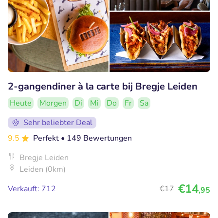
2-gangendiner à la carte bij Bregje Leiden
Heute
Morgen
Di
Mi
Do
Fr
Sa
Sehr beliebter Deal
9.5
Perfekt
• 149 Bewertungen
Bregje Leiden
Leiden (0km)
€14
Verkauft: 712
€17
,95