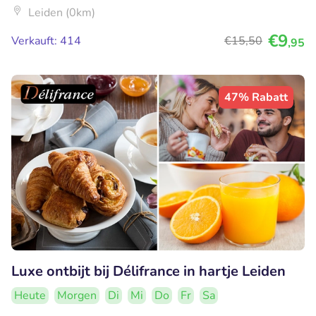
Leiden (0km)
€9
Verkauft: 414
€15
,50
,95
47% Rabatt
Luxe ontbijt bij Délifrance in hartje Leiden
Heute
Morgen
Di
Mi
Do
Fr
Sa